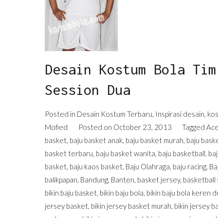
Desain Kostum Bola Tim
Session Dua
Posted in
Desain Kostum Terbaru
,
Inspirasi desain
,
kos
Mofied
Posted on
October 23, 2013
Tagged
Ac
basket
,
baju basket anak
,
baju basket murah
,
baju bask
basket terbaru
,
baju basket wanita
,
baju basketball
,
baj
basket
,
baju kaos basket
,
Baju Olahraga
,
baju racing
,
Ba
balikpapan
,
Bandung
,
Banten
,
basket jersey
,
basketball 
bikin baju basket
,
bikin baju bola
,
bikin baju bola keren d
jersey basket
,
bikin jersey basket murah
,
bikin jersey b