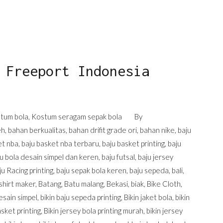
 Freeport Indonesia
tum bola
,
Kostum seragam sepak bola
By
eh
,
bahan berkualitas
,
bahan drifit grade ori
,
bahan nike
,
baju
et nba
,
baju basket nba terbaru
,
baju basket printing
,
baju
u bola desain simpel dan keren
,
baju futsal
,
baju jersey
ju Racing printing
,
baju sepak bola keren
,
baju sepeda
,
bali
,
shirt maker
,
Batang
,
Batu malang
,
Bekasi
,
biak
,
Bike Cloth
,
esain simpel
,
bikin baju sepeda printing
,
Bikin jaket bola
,
bikin
asket printing
,
Bikin jersey bola printing murah
,
bikin jersey