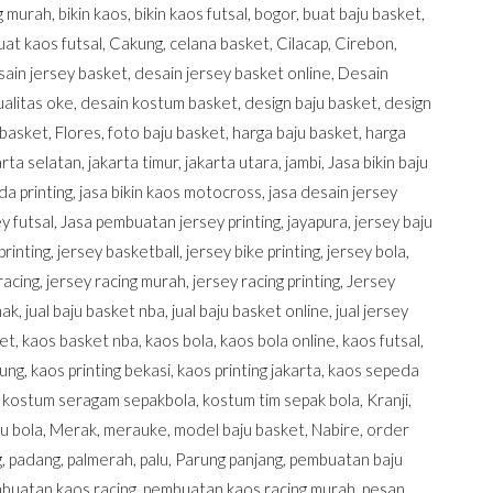
ng murah
,
bikin kaos
,
bikin kaos futsal
,
bogor
,
buat baju basket
,
uat kaos futsal
,
Cakung
,
celana basket
,
Cilacap
,
Cirebon
,
sain jersey basket
,
desain jersey basket online
,
Desain
alitas oke
,
desain kostum basket
,
design baju basket
,
design
 basket
,
Flores
,
foto baju basket
,
harga baju basket
,
harga
arta selatan
,
jakarta timur
,
jakarta utara
,
jambi
,
Jasa bikin baju
da printing
,
jasa bikin kaos motocross
,
jasa desain jersey
y futsal
,
Jasa pembuatan jersey printing
,
jayapura
,
jersey baju
printing
,
jersey basketball
,
jersey bike printing
,
jersey bola
,
racing
,
jersey racing murah
,
jersey racing printing
,
Jersey
nak
,
jual baju basket nba
,
jual baju basket online
,
jual jersey
et
,
kaos basket nba
,
kaos bola
,
kaos bola online
,
kaos futsal
,
dung
,
kaos printing bekasi
,
kaos printing jakarta
,
kaos sepeda
,
kostum seragam sepakbola
,
kostum tim sepak bola
,
Kranji
,
u bola
,
Merak
,
merauke
,
model baju basket
,
Nabire
,
order
g
,
padang
,
palmerah
,
palu
,
Parung panjang
,
pembuatan baju
buatan kaos racing
,
pembuatan kaos racing murah
,
pesan