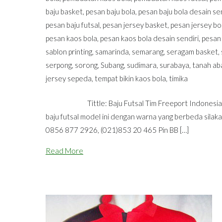
baju basket
,
pesan baju bola
,
pesan baju bola desain sen
pesan baju futsal
,
pesan jersey basket
,
pesan jersey bo
pesan kaos bola
,
pesan kaos bola desain sendiri
,
pesan
sablon printing
,
samarinda
,
semarang
,
seragam basket
,
serpong
,
sorong
,
Subang
,
sudimara
,
surabaya
,
tanah ab
jersey sepeda
,
tempat bikin kaos bola
,
timika
Tittle: Baju Futsal Tim Freeport Indonesia Sesio
baju futsal model ini dengan warna yang berbeda silak
0856 877 2926, (021)853 20 465 Pin BB […]
Read More