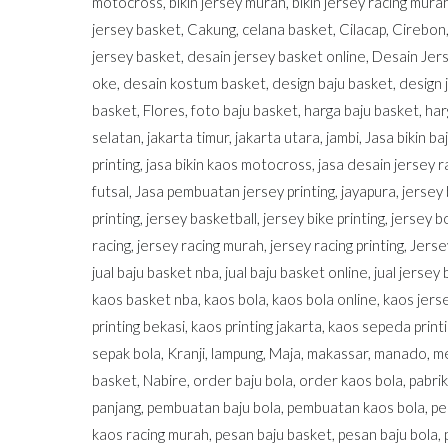
motocross
,
bikin jersey murah
,
bikin jersey racing mura
jersey basket
,
Cakung
,
celana basket
,
Cilacap
,
Cirebon
jersey basket
,
desain jersey basket online
,
Desain Jers
oke
,
desain kostum basket
,
design baju basket
,
design 
basket
,
Flores
,
foto baju basket
,
harga baju basket
,
har
selatan
,
jakarta timur
,
jakarta utara
,
jambi
,
Jasa bikin b
printing
,
jasa bikin kaos motocross
,
jasa desain jersey r
futsal
,
Jasa pembuatan jersey printing
,
jayapura
,
jersey 
printing
,
jersey basketball
,
jersey bike printing
,
jersey b
racing
,
jersey racing murah
,
jersey racing printing
,
Jerse
jual baju basket nba
,
jual baju basket online
,
jual jersey
kaos basket nba
,
kaos bola
,
kaos bola online
,
kaos jerse
printing bekasi
,
kaos printing jakarta
,
kaos sepeda print
sepak bola
,
Kranji
,
lampung
,
Maja
,
makassar
,
manado
,
m
basket
,
Nabire
,
order baju bola
,
order kaos bola
,
pabrik
panjang
,
pembuatan baju bola
,
pembuatan kaos bola
,
pe
kaos racing murah
,
pesan baju basket
,
pesan baju bola
,