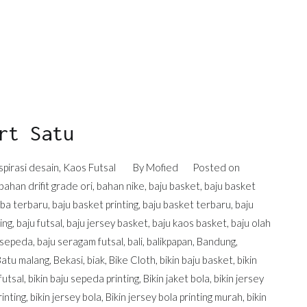
rt Satu
spirasi desain
,
Kaos Futsal
By
Mofied
Posted on
bahan drifit grade ori
,
bahan nike
,
baju basket
,
baju basket
nba terbaru
,
baju basket printing
,
baju basket terbaru
,
baju
ing
,
baju futsal
,
baju jersey basket
,
baju kaos basket
,
baju olah
 sepeda
,
baju seragam futsal
,
bali
,
balikpapan
,
Bandung
,
Batu malang
,
Bekasi
,
biak
,
Bike Cloth
,
bikin baju basket
,
bikin
 futsal
,
bikin baju sepeda printing
,
Bikin jaket bola
,
bikin jersey
rinting
,
bikin jersey bola
,
Bikin jersey bola printing murah
,
bikin