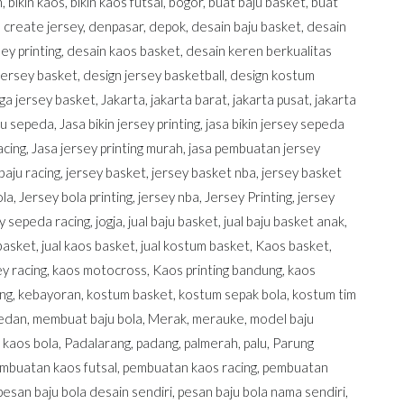
h
,
bikin kaos
,
bikin kaos futsal
,
bogor
,
buat baju basket
,
buat
,
create jersey
,
denpasar
,
depok
,
desain baju basket
,
desain
ey printing
,
desain kaos basket
,
desain keren berkualitas
jersey basket
,
design jersey basketball
,
design kostum
ga jersey basket
,
Jakarta
,
jakarta barat
,
jakarta pusat
,
jakarta
aju sepeda
,
Jasa bikin jersey printing
,
jasa bikin jersey sepeda
acing
,
Jasa jersey printing murah
,
jasa pembuatan jersey
baju racing
,
jersey basket
,
jersey basket nba
,
jersey basket
ola
,
Jersey bola printing
,
jersey nba
,
Jersey Printing
,
jersey
y sepeda racing
,
jogja
,
jual baju basket
,
jual baju basket anak
,
 basket
,
jual kaos basket
,
jual kostum basket
,
Kaos basket
,
y racing
,
kaos motocross
,
Kaos printing bandung
,
kaos
ing
,
kebayoran
,
kostum basket
,
kostum sepak bola
,
kostum tim
edan
,
membuat baju bola
,
Merak
,
merauke
,
model baju
 kaos bola
,
Padalarang
,
padang
,
palmerah
,
palu
,
Parung
mbuatan kaos futsal
,
pembuatan kaos racing
,
pembuatan
pesan baju bola desain sendiri
,
pesan baju bola nama sendiri
,