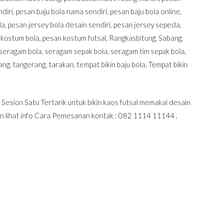
diri
,
pesan baju bola nama sendiri
,
pesan baju bola online
,
la
,
pesan jersey bola desain sendiri
,
pesan jersey sepeda
,
 kostum bola
,
pesan kostum futsal
,
Rangkasbitung
,
Sabang
,
seragam bola
,
seragam sepak bola
,
seragam tim sepak bola
,
ang
,
tangerang
,
tarakan
,
tempat bikin baju bola
,
Tempat bikin
n Satu Tertarik untuk bikin kaos futsal memakai desain
an lihat info Cara Pemesanan kontak : 082 1114 11144 ,