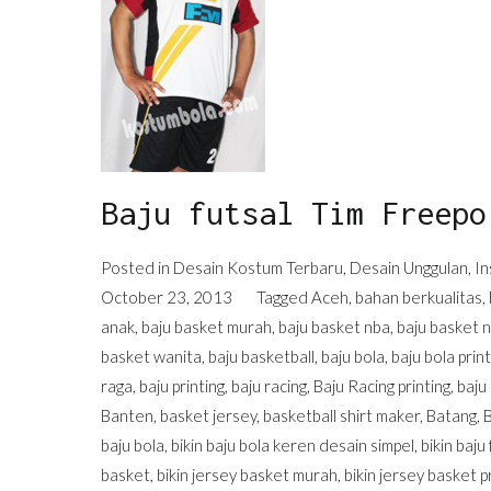
Baju futsal Tim Freepo
Posted in
Desain Kostum Terbaru
,
Desain Unggulan
,
In
October 23, 2013
Tagged
Aceh
,
bahan berkualitas
,
anak
,
baju basket murah
,
baju basket nba
,
baju basket 
basket wanita
,
baju basketball
,
baju bola
,
baju bola print
raga
,
baju printing
,
baju racing
,
Baju Racing printing
,
baju
Banten
,
basket jersey
,
basketball shirt maker
,
Batang
,
baju bola
,
bikin baju bola keren desain simpel
,
bikin baju
basket
,
bikin jersey basket murah
,
bikin jersey basket p