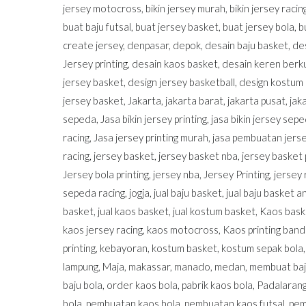
jersey motocross
,
bikin jersey murah
,
bikin jersey raci
buat baju futsal
,
buat jersey basket
,
buat jersey bola
,
b
create jersey
,
denpasar
,
depok
,
desain baju basket
,
de
Jersey printing
,
desain kaos basket
,
desain keren berku
jersey basket
,
design jersey basketball
,
design kostum
jersey basket
,
Jakarta
,
jakarta barat
,
jakarta pusat
,
jak
sepeda
,
Jasa bikin jersey printing
,
jasa bikin jersey sepe
racing
,
Jasa jersey printing murah
,
jasa pembuatan jerse
racing
,
jersey basket
,
jersey basket nba
,
jersey basket 
Jersey bola printing
,
jersey nba
,
Jersey Printing
,
jersey 
sepeda racing
,
jogja
,
jual baju basket
,
jual baju basket a
basket
,
jual kaos basket
,
jual kostum basket
,
Kaos bask
kaos jersey racing
,
kaos motocross
,
Kaos printing ban
printing
,
kebayoran
,
kostum basket
,
kostum sepak bola
lampung
,
Maja
,
makassar
,
manado
,
medan
,
membuat baj
baju bola
,
order kaos bola
,
pabrik kaos bola
,
Padalaran
bola
,
pembuatan kaos bola
,
pembuatan kaos futsal
,
pem