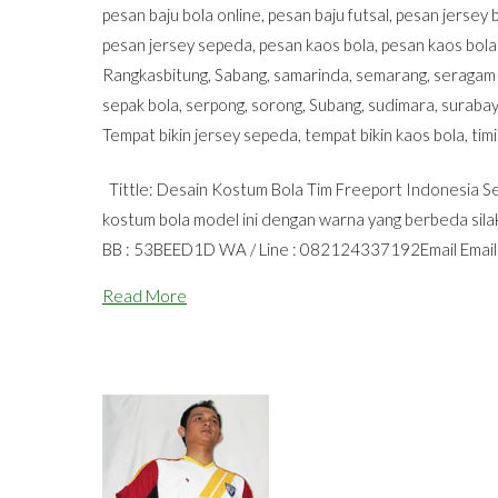
pesan baju bola online
,
pesan baju futsal
,
pesan jersey 
pesan jersey sepeda
,
pesan kaos bola
,
pesan kaos bola
Rangkasbitung
,
Sabang
,
samarinda
,
semarang
,
seragam
sepak bola
,
serpong
,
sorong
,
Subang
,
sudimara
,
suraba
Tempat bikin jersey sepeda
,
tempat bikin kaos bola
,
tim
Tittle: Desain Kostum Bola Tim Freeport Indonesia Ses
kostum bola model ini dengan warna yang berbeda sil
BB : 53BEED1D WA / Line : 082124337192Email Email
Read More