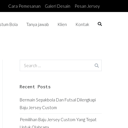
Cara Pemesanan
Galeri Desain
Pesan Jersey
stum Bola
Tanya jawab
Klien
Kontak
Search
for:
Recent Posts
Bermain Sepakbola Dan Futsal Dilengkapi
Baju Jersey Custom
Pemilihan Baju Jersey Custom Yang Tepat
Untuk Olahraga