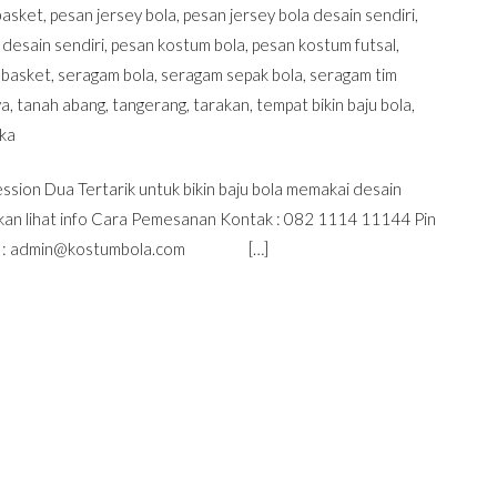
basket
,
pesan jersey bola
,
pesan jersey bola desain sendiri
,
 desain sendiri
,
pesan kostum bola
,
pesan kostum futsal
,
 basket
,
seragam bola
,
seragam sepak bola
,
seragam tim
ya
,
tanah abang
,
tangerang
,
tarakan
,
tempat bikin baju bola
,
ika
sion Dua Tertarik untuk bikin baju bola memakai desain
akan lihat info Cara Pemesanan Kontak : 082 1114 11144 Pin
 :
admin@kostumbola.com
[…]