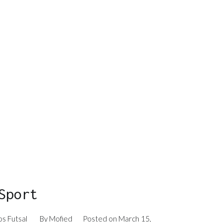
Sport
s Futsal
By
Mofied
Posted on
March 15,