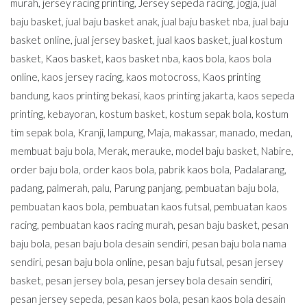
murah
,
jersey racing printing
,
Jersey sepeda racing
,
jogja
,
jual
baju basket
,
jual baju basket anak
,
jual baju basket nba
,
jual baju
basket online
,
jual jersey basket
,
jual kaos basket
,
jual kostum
basket
,
Kaos basket
,
kaos basket nba
,
kaos bola
,
kaos bola
online
,
kaos jersey racing
,
kaos motocross
,
Kaos printing
bandung
,
kaos printing bekasi
,
kaos printing jakarta
,
kaos sepeda
printing
,
kebayoran
,
kostum basket
,
kostum sepak bola
,
kostum
tim sepak bola
,
Kranji
,
lampung
,
Maja
,
makassar
,
manado
,
medan
,
membuat baju bola
,
Merak
,
merauke
,
model baju basket
,
Nabire
,
order baju bola
,
order kaos bola
,
pabrik kaos bola
,
Padalarang
,
padang
,
palmerah
,
palu
,
Parung panjang
,
pembuatan baju bola
,
pembuatan kaos bola
,
pembuatan kaos futsal
,
pembuatan kaos
racing
,
pembuatan kaos racing murah
,
pesan baju basket
,
pesan
baju bola
,
pesan baju bola desain sendiri
,
pesan baju bola nama
sendiri
,
pesan baju bola online
,
pesan baju futsal
,
pesan jersey
basket
,
pesan jersey bola
,
pesan jersey bola desain sendiri
,
pesan jersey sepeda
,
pesan kaos bola
,
pesan kaos bola desain