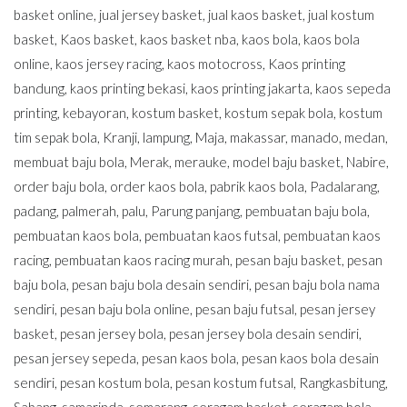
basket online
,
jual jersey basket
,
jual kaos basket
,
jual kostum
basket
,
Kaos basket
,
kaos basket nba
,
kaos bola
,
kaos bola
online
,
kaos jersey racing
,
kaos motocross
,
Kaos printing
bandung
,
kaos printing bekasi
,
kaos printing jakarta
,
kaos sepeda
printing
,
kebayoran
,
kostum basket
,
kostum sepak bola
,
kostum
tim sepak bola
,
Kranji
,
lampung
,
Maja
,
makassar
,
manado
,
medan
,
membuat baju bola
,
Merak
,
merauke
,
model baju basket
,
Nabire
,
order baju bola
,
order kaos bola
,
pabrik kaos bola
,
Padalarang
,
padang
,
palmerah
,
palu
,
Parung panjang
,
pembuatan baju bola
,
pembuatan kaos bola
,
pembuatan kaos futsal
,
pembuatan kaos
racing
,
pembuatan kaos racing murah
,
pesan baju basket
,
pesan
baju bola
,
pesan baju bola desain sendiri
,
pesan baju bola nama
sendiri
,
pesan baju bola online
,
pesan baju futsal
,
pesan jersey
basket
,
pesan jersey bola
,
pesan jersey bola desain sendiri
,
pesan jersey sepeda
,
pesan kaos bola
,
pesan kaos bola desain
sendiri
,
pesan kostum bola
,
pesan kostum futsal
,
Rangkasbitung
,
Sabang
,
samarinda
,
semarang
,
seragam basket
,
seragam bola
,