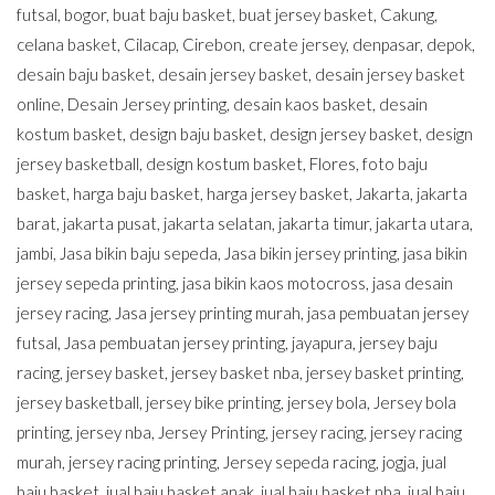
futsal
,
bogor
,
buat baju basket
,
buat jersey basket
,
Cakung
,
celana basket
,
Cilacap
,
Cirebon
,
create jersey
,
denpasar
,
depok
,
desain baju basket
,
desain jersey basket
,
desain jersey basket
online
,
Desain Jersey printing
,
desain kaos basket
,
desain
kostum basket
,
design baju basket
,
design jersey basket
,
design
jersey basketball
,
design kostum basket
,
Flores
,
foto baju
basket
,
harga baju basket
,
harga jersey basket
,
Jakarta
,
jakarta
barat
,
jakarta pusat
,
jakarta selatan
,
jakarta timur
,
jakarta utara
,
jambi
,
Jasa bikin baju sepeda
,
Jasa bikin jersey printing
,
jasa bikin
jersey sepeda printing
,
jasa bikin kaos motocross
,
jasa desain
jersey racing
,
Jasa jersey printing murah
,
jasa pembuatan jersey
futsal
,
Jasa pembuatan jersey printing
,
jayapura
,
jersey baju
racing
,
jersey basket
,
jersey basket nba
,
jersey basket printing
,
jersey basketball
,
jersey bike printing
,
jersey bola
,
Jersey bola
printing
,
jersey nba
,
Jersey Printing
,
jersey racing
,
jersey racing
murah
,
jersey racing printing
,
Jersey sepeda racing
,
jogja
,
jual
baju basket
,
jual baju basket anak
,
jual baju basket nba
,
jual baju