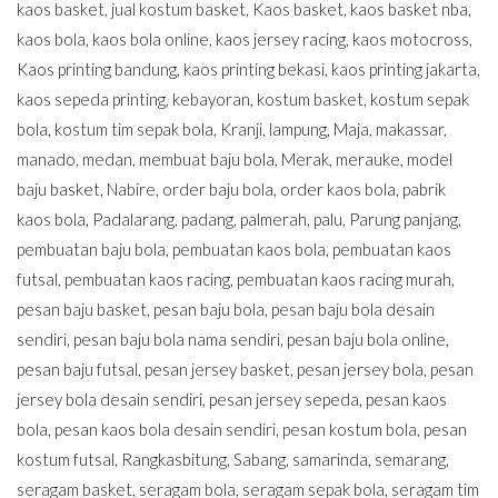
kaos basket
,
jual kostum basket
,
Kaos basket
,
kaos basket nba
,
kaos bola
,
kaos bola online
,
kaos jersey racing
,
kaos motocross
,
Kaos printing bandung
,
kaos printing bekasi
,
kaos printing jakarta
,
kaos sepeda printing
,
kebayoran
,
kostum basket
,
kostum sepak
bola
,
kostum tim sepak bola
,
Kranji
,
lampung
,
Maja
,
makassar
,
manado
,
medan
,
membuat baju bola
,
Merak
,
merauke
,
model
baju basket
,
Nabire
,
order baju bola
,
order kaos bola
,
pabrik
kaos bola
,
Padalarang
,
padang
,
palmerah
,
palu
,
Parung panjang
,
pembuatan baju bola
,
pembuatan kaos bola
,
pembuatan kaos
futsal
,
pembuatan kaos racing
,
pembuatan kaos racing murah
,
pesan baju basket
,
pesan baju bola
,
pesan baju bola desain
sendiri
,
pesan baju bola nama sendiri
,
pesan baju bola online
,
pesan baju futsal
,
pesan jersey basket
,
pesan jersey bola
,
pesan
jersey bola desain sendiri
,
pesan jersey sepeda
,
pesan kaos
bola
,
pesan kaos bola desain sendiri
,
pesan kostum bola
,
pesan
kostum futsal
,
Rangkasbitung
,
Sabang
,
samarinda
,
semarang
,
seragam basket
,
seragam bola
,
seragam sepak bola
,
seragam tim