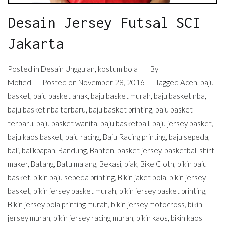
Desain Jersey Futsal SCI
Jakarta
Posted in
Desain Unggulan
,
kostum bola
By
Mofied
Posted on
November 28, 2016
Tagged
Aceh
,
baju
basket
,
baju basket anak
,
baju basket murah
,
baju basket nba
,
baju basket nba terbaru
,
baju basket printing
,
baju basket
terbaru
,
baju basket wanita
,
baju basketball
,
baju jersey basket
,
baju kaos basket
,
baju racing
,
Baju Racing printing
,
baju sepeda
,
bali
,
balikpapan
,
Bandung
,
Banten
,
basket jersey
,
basketball shirt
maker
,
Batang
,
Batu malang
,
Bekasi
,
biak
,
Bike Cloth
,
bikin baju
basket
,
bikin baju sepeda printing
,
Bikin jaket bola
,
bikin jersey
basket
,
bikin jersey basket murah
,
bikin jersey basket printing
,
Bikin jersey bola printing murah
,
bikin jersey motocross
,
bikin
jersey murah
,
bikin jersey racing murah
,
bikin kaos
,
bikin kaos