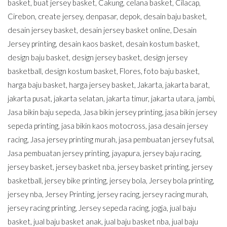
basket
,
buat jersey basket
,
Cakung
,
celana basket
,
Cilacap
,
Cirebon
,
create jersey
,
denpasar
,
depok
,
desain baju basket
,
desain jersey basket
,
desain jersey basket online
,
Desain
Jersey printing
,
desain kaos basket
,
desain kostum basket
,
design baju basket
,
design jersey basket
,
design jersey
basketball
,
design kostum basket
,
Flores
,
foto baju basket
,
harga baju basket
,
harga jersey basket
,
Jakarta
,
jakarta barat
,
jakarta pusat
,
jakarta selatan
,
jakarta timur
,
jakarta utara
,
jambi
,
Jasa bikin baju sepeda
,
Jasa bikin jersey printing
,
jasa bikin jersey
sepeda printing
,
jasa bikin kaos motocross
,
jasa desain jersey
racing
,
Jasa jersey printing murah
,
jasa pembuatan jersey futsal
,
Jasa pembuatan jersey printing
,
jayapura
,
jersey baju racing
,
jersey basket
,
jersey basket nba
,
jersey basket printing
,
jersey
basketball
,
jersey bike printing
,
jersey bola
,
Jersey bola printing
,
jersey nba
,
Jersey Printing
,
jersey racing
,
jersey racing murah
,
jersey racing printing
,
Jersey sepeda racing
,
jogja
,
jual baju
basket
,
jual baju basket anak
,
jual baju basket nba
,
jual baju