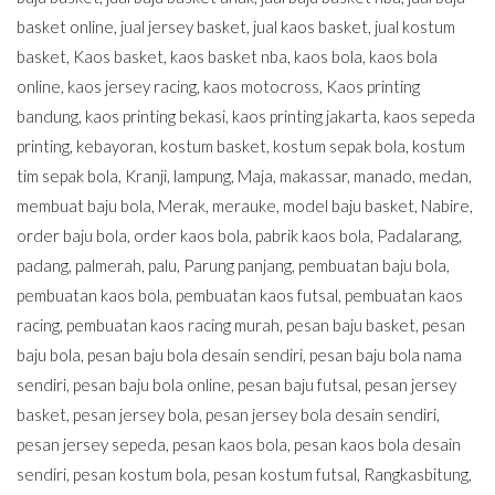
basket online
,
jual jersey basket
,
jual kaos basket
,
jual kostum
basket
,
Kaos basket
,
kaos basket nba
,
kaos bola
,
kaos bola
online
,
kaos jersey racing
,
kaos motocross
,
Kaos printing
bandung
,
kaos printing bekasi
,
kaos printing jakarta
,
kaos sepeda
printing
,
kebayoran
,
kostum basket
,
kostum sepak bola
,
kostum
tim sepak bola
,
Kranji
,
lampung
,
Maja
,
makassar
,
manado
,
medan
,
membuat baju bola
,
Merak
,
merauke
,
model baju basket
,
Nabire
,
order baju bola
,
order kaos bola
,
pabrik kaos bola
,
Padalarang
,
padang
,
palmerah
,
palu
,
Parung panjang
,
pembuatan baju bola
,
pembuatan kaos bola
,
pembuatan kaos futsal
,
pembuatan kaos
racing
,
pembuatan kaos racing murah
,
pesan baju basket
,
pesan
baju bola
,
pesan baju bola desain sendiri
,
pesan baju bola nama
sendiri
,
pesan baju bola online
,
pesan baju futsal
,
pesan jersey
basket
,
pesan jersey bola
,
pesan jersey bola desain sendiri
,
pesan jersey sepeda
,
pesan kaos bola
,
pesan kaos bola desain
sendiri
,
pesan kostum bola
,
pesan kostum futsal
,
Rangkasbitung
,