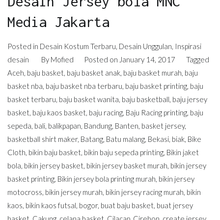
Desain Jersey bola MNC
Media Jakarta
Posted in
Desain Kostum Terbaru
,
Desain Unggulan
,
Inspirasi
desain
By
Mofied
Posted on
January 14, 2017
Tagged
Aceh
,
baju basket
,
baju basket anak
,
baju basket murah
,
baju
basket nba
,
baju basket nba terbaru
,
baju basket printing
,
baju
basket terbaru
,
baju basket wanita
,
baju basketball
,
baju jersey
basket
,
baju kaos basket
,
baju racing
,
Baju Racing printing
,
baju
sepeda
,
bali
,
balikpapan
,
Bandung
,
Banten
,
basket jersey
,
basketball shirt maker
,
Batang
,
Batu malang
,
Bekasi
,
biak
,
Bike
Cloth
,
bikin baju basket
,
bikin baju sepeda printing
,
Bikin jaket
bola
,
bikin jersey basket
,
bikin jersey basket murah
,
bikin jersey
basket printing
,
Bikin jersey bola printing murah
,
bikin jersey
motocross
,
bikin jersey murah
,
bikin jersey racing murah
,
bikin
kaos
,
bikin kaos futsal
,
bogor
,
buat baju basket
,
buat jersey
basket
,
Cakung
,
celana basket
,
Cilacap
,
Cirebon
,
create jersey
,