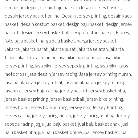
denpasar
,
depok
,
desain baju basket
,
desain jersey basket
,
desain jersey basket online
,
Desain Jersey printing
,
desain kaos
basket
,
desain kostum basket
,
design baju basket
,
design jersey
basket
,
design jersey basketball
,
design kostum basket
,
Flores
,
foto baju basket
,
harga baju basket
,
harga jersey basket
,
Jakarta
,
jakarta barat
,
jakarta pusat
,
jakarta selatan
,
jakarta
timur
,
jakarta utara
,
jambi
,
Jasa bikin baju sepeda
,
Jasa bikin
jersey printing
,
jasa bikin jersey sepeda printing
,
jasa bikin kaos
motocross
,
jasa desain jersey racing
,
Jasa jersey printing murah
,
jasa pembuatan jersey futsal
,
Jasa pembuatan jersey printing
,
jayapura
,
jersey baju racing
,
jersey basket
,
jersey basket nba
,
jersey basket printing
,
jersey basketball
,
jersey bike printing
,
jersey bola
,
Jersey bola printing
,
jersey nba
,
Jersey Printing
,
jersey racing
,
jersey racing murah
,
jersey racing printing
,
Jersey
sepeda racing
,
jogja
,
jual baju basket
,
jual baju basket anak
,
jual
baju basket nba
,
jual baju basket online
,
jual jersey basket
,
jual