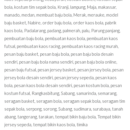
bola
,
kostum tim sepak bola
,
Kranji
,
lampung
,
Maja
,
makassar
,
manado
,
medan
,
membuat baju bola
,
Merak
,
merauke
,
model
baju basket
,
Nabire
,
order baju bola
,
order kaos bola
,
pabrik
kaos bola
,
Padalarang
,
padang
,
palmerah
,
palu
,
Parung panjang
,
pembuatan baju bola
,
pembuatan kaos bola
,
pembuatan kaos
futsal
,
pembuatan kaos racing
,
pembuatan kaos racing murah
,
pesan baju basket
,
pesan baju bola
,
pesan baju bola desain
sendiri
,
pesan baju bola nama sendiri
,
pesan baju bola online
,
pesan baju futsal
,
pesan jersey basket
,
pesan jersey bola
,
pesan
jersey bola desain sendiri
,
pesan jersey sepeda
,
pesan kaos
bola
,
pesan kaos bola desain sendiri
,
pesan kostum bola
,
pesan
kostum futsal
,
Rangkasbitung
,
Sabang
,
samarinda
,
semarang
,
seragam basket
,
seragam bola
,
seragam sepak bola
,
seragam tim
sepak bola
,
serpong
,
sorong
,
Subang
,
sudimara
,
surabaya
,
tanah
abang
,
tangerang
,
tarakan
,
tempat bikin baju bola
,
Tempat bikin
jersey sepeda
,
tempat bikin kaos bola
,
timika