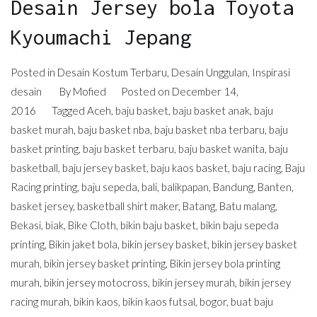
Desain Jersey bola Toyota
Kyoumachi Jepang
Posted in
Desain Kostum Terbaru
,
Desain Unggulan
,
Inspirasi
desain
By
Mofied
Posted on
December 14,
2016
Tagged
Aceh
,
baju basket
,
baju basket anak
,
baju
basket murah
,
baju basket nba
,
baju basket nba terbaru
,
baju
basket printing
,
baju basket terbaru
,
baju basket wanita
,
baju
basketball
,
baju jersey basket
,
baju kaos basket
,
baju racing
,
Baju
Racing printing
,
baju sepeda
,
bali
,
balikpapan
,
Bandung
,
Banten
,
basket jersey
,
basketball shirt maker
,
Batang
,
Batu malang
,
Bekasi
,
biak
,
Bike Cloth
,
bikin baju basket
,
bikin baju sepeda
printing
,
Bikin jaket bola
,
bikin jersey basket
,
bikin jersey basket
murah
,
bikin jersey basket printing
,
Bikin jersey bola printing
murah
,
bikin jersey motocross
,
bikin jersey murah
,
bikin jersey
racing murah
,
bikin kaos
,
bikin kaos futsal
,
bogor
,
buat baju