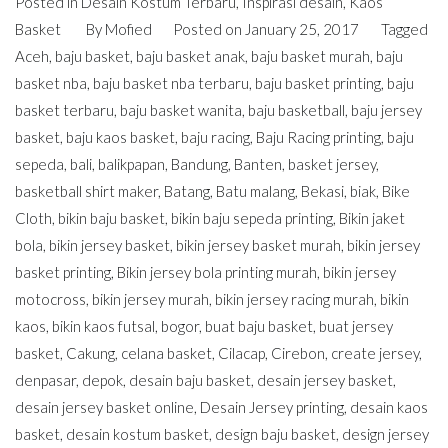
Posted in
Desain Kostum Terbaru
,
Inspirasi desain
,
Kaos
Basket
By
Mofied
Posted on
January 25, 2017
Tagged
Aceh
,
baju basket
,
baju basket anak
,
baju basket murah
,
baju
basket nba
,
baju basket nba terbaru
,
baju basket printing
,
baju
basket terbaru
,
baju basket wanita
,
baju basketball
,
baju jersey
basket
,
baju kaos basket
,
baju racing
,
Baju Racing printing
,
baju
sepeda
,
bali
,
balikpapan
,
Bandung
,
Banten
,
basket jersey
,
basketball shirt maker
,
Batang
,
Batu malang
,
Bekasi
,
biak
,
Bike
Cloth
,
bikin baju basket
,
bikin baju sepeda printing
,
Bikin jaket
bola
,
bikin jersey basket
,
bikin jersey basket murah
,
bikin jersey
basket printing
,
Bikin jersey bola printing murah
,
bikin jersey
motocross
,
bikin jersey murah
,
bikin jersey racing murah
,
bikin
kaos
,
bikin kaos futsal
,
bogor
,
buat baju basket
,
buat jersey
basket
,
Cakung
,
celana basket
,
Cilacap
,
Cirebon
,
create jersey
,
denpasar
,
depok
,
desain baju basket
,
desain jersey basket
,
desain jersey basket online
,
Desain Jersey printing
,
desain kaos
basket
,
desain kostum basket
,
design baju basket
,
design jersey