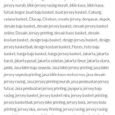
jersey murah
,
bikin jersey racing murah
,
bikin kaos
,
bikin kaos
futsal
,
bogor
,
buat baju basket
,
buat jersey basket
,
Cakung
,
celana basket
,
Cilacap
,
Cirebon
,
create jersey
,
denpasar
,
depok
,
desain baju basket
,
desain jersey basket
,
desain jersey basket
online
,
Desain Jersey printing
,
desain kaos basket
,
desain
kostum basket
,
design baju basket
,
design jersey basket
,
design
jersey basketball
,
design kostum basket
,
Flores
,
foto baju
basket
,
harga baju basket
,
harga jersey basket
,
Jakarta
,
jakarta
barat
,
jakarta pusat
,
jakarta selatan
,
jakarta timur
,
jakarta utara
,
jambi
,
Jasa bikin baju sepeda
,
Jasa bikin jersey printing
,
jasa bikin
jersey sepeda printing
,
jasa bikin kaos motocross
,
jasa desain
jersey racing
,
Jasa jersey printing murah
,
jasa pembuatan jersey
futsal
,
Jasa pembuatan jersey printing
,
jayapura
,
jersey baju
racing
,
jersey basket
,
jersey basket nba
,
jersey basket printing
,
jersey basketball
,
jersey bike printing
,
jersey bola
,
Jersey bola
printing
,
jersey nba
,
Jersey Printing
,
jersey racing
,
jersey racing