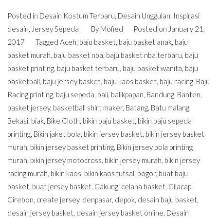
Posted in
Desain Kostum Terbaru
,
Desain Unggulan
,
Inspirasi
desain
,
Jersey Sepeda
By
Mofied
Posted on
January 21,
2017
Tagged
Aceh
,
baju basket
,
baju basket anak
,
baju
basket murah
,
baju basket nba
,
baju basket nba terbaru
,
baju
basket printing
,
baju basket terbaru
,
baju basket wanita
,
baju
basketball
,
baju jersey basket
,
baju kaos basket
,
baju racing
,
Baju
Racing printing
,
baju sepeda
,
bali
,
balikpapan
,
Bandung
,
Banten
,
basket jersey
,
basketball shirt maker
,
Batang
,
Batu malang
,
Bekasi
,
biak
,
Bike Cloth
,
bikin baju basket
,
bikin baju sepeda
printing
,
Bikin jaket bola
,
bikin jersey basket
,
bikin jersey basket
murah
,
bikin jersey basket printing
,
Bikin jersey bola printing
murah
,
bikin jersey motocross
,
bikin jersey murah
,
bikin jersey
racing murah
,
bikin kaos
,
bikin kaos futsal
,
bogor
,
buat baju
basket
,
buat jersey basket
,
Cakung
,
celana basket
,
Cilacap
,
Cirebon
,
create jersey
,
denpasar
,
depok
,
desain baju basket
,
desain jersey basket
,
desain jersey basket online
,
Desain