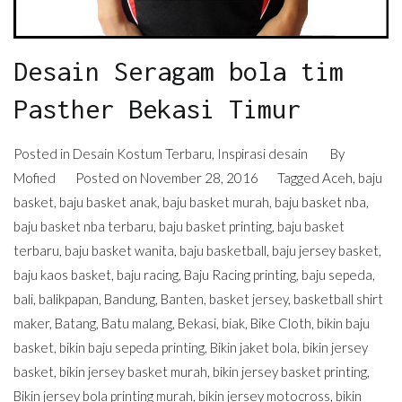
Desain Seragam bola tim
Pasther Bekasi Timur
Posted in
Desain Kostum Terbaru
,
Inspirasi desain
By
Mofied
Posted on
November 28, 2016
Tagged
Aceh
,
baju
basket
,
baju basket anak
,
baju basket murah
,
baju basket nba
,
baju basket nba terbaru
,
baju basket printing
,
baju basket
terbaru
,
baju basket wanita
,
baju basketball
,
baju jersey basket
,
baju kaos basket
,
baju racing
,
Baju Racing printing
,
baju sepeda
,
bali
,
balikpapan
,
Bandung
,
Banten
,
basket jersey
,
basketball shirt
maker
,
Batang
,
Batu malang
,
Bekasi
,
biak
,
Bike Cloth
,
bikin baju
basket
,
bikin baju sepeda printing
,
Bikin jaket bola
,
bikin jersey
basket
,
bikin jersey basket murah
,
bikin jersey basket printing
,
Bikin jersey bola printing murah
,
bikin jersey motocross
,
bikin