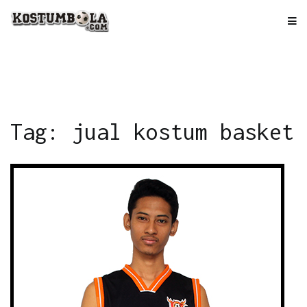
Skip
to
kostumbola.com
Tempat Terbaik Bikin Jersey
content
Tag: jual kostum basket