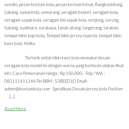
sendiri
,
pesan kostum bola
,
pesan kostum futsal
,
Rangkasbitung
,
Sabang
,
samarinda
,
semarang
,
seragam basket
,
seragam bola
,
seragam sepak bola
,
seragam tim sepak bola
,
serpong
,
sorong
,
Subang
,
sudimara
,
surabaya
,
tanah abang
,
tangerang
,
tarakan
,
tempat bikin baju bola
,
Tempat bikin jersey sepeda
,
tempat bikin
kaos bola
,
timika
Tertarik untuk bikin kaos bola memakai desain
seragam bola model ini dengan warna yang berbeda silakan lihat
info Cara Pemesanan Harga : Rp 150.000,- Telp / WA :
082111411144 Pin BBM : 53BEED1D Email :
admin@kostumbola.com
Spesifikasi Desain jersey bola Pasther
[…]
Read More