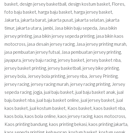
basket
,
design jersey basketball
,
design kostum basket
,
Flores
,
foto baju basket
,
harga baju basket
,
harga jersey basket
,
Jakarta
,
jakarta barat
,
jakarta pusat
,
jakarta selatan
,
jakarta
timur
,
jakarta utara
,
jambi
,
Jasa bikin baju sepeda
,
Jasa bikin
jersey printing
,
jasa bikin jersey sepeda printing
,
jasa bikin kaos
motocross
,
jasa desain jersey racing
,
Jasa jersey printing murah
,
jasa pembuatan jersey futsal
,
Jasa pembuatan jersey printing
,
jayapura
,
jersey baju racing
,
jersey basket
,
jersey basket nba
,
jersey basket printing
,
jersey basketball
,
jersey bike printing
,
jersey bola
,
Jersey bola printing
,
jersey nba
,
Jersey Printing
,
jersey racing
,
jersey racing murah
,
jersey racing printing
,
Jersey
sepeda racing
,
jogja
,
jual baju basket
,
jual baju basket anak
,
jual
baju basket nba
,
jual baju basket online
,
jual jersey basket
,
jual
kaos basket
,
jual kostum basket
,
Kaos basket
,
kaos basket nba
,
kaos bola
,
kaos bola online
,
kaos jersey racing
,
kaos motocross
,
Kaos printing bandung
,
kaos printing bekasi
,
kaos printing jakarta
,
kaos sepeda printing
,
kebayoran
,
kostum basket
,
kostum sepak