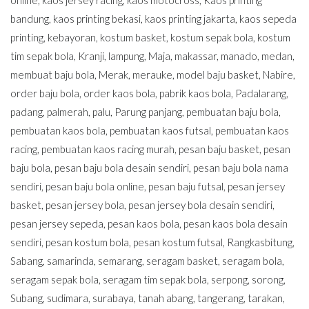
online
,
kaos jersey racing
,
kaos motocross
,
Kaos printing
bandung
,
kaos printing bekasi
,
kaos printing jakarta
,
kaos sepeda
printing
,
kebayoran
,
kostum basket
,
kostum sepak bola
,
kostum
tim sepak bola
,
Kranji
,
lampung
,
Maja
,
makassar
,
manado
,
medan
,
membuat baju bola
,
Merak
,
merauke
,
model baju basket
,
Nabire
,
order baju bola
,
order kaos bola
,
pabrik kaos bola
,
Padalarang
,
padang
,
palmerah
,
palu
,
Parung panjang
,
pembuatan baju bola
,
pembuatan kaos bola
,
pembuatan kaos futsal
,
pembuatan kaos
racing
,
pembuatan kaos racing murah
,
pesan baju basket
,
pesan
baju bola
,
pesan baju bola desain sendiri
,
pesan baju bola nama
sendiri
,
pesan baju bola online
,
pesan baju futsal
,
pesan jersey
basket
,
pesan jersey bola
,
pesan jersey bola desain sendiri
,
pesan jersey sepeda
,
pesan kaos bola
,
pesan kaos bola desain
sendiri
,
pesan kostum bola
,
pesan kostum futsal
,
Rangkasbitung
,
Sabang
,
samarinda
,
semarang
,
seragam basket
,
seragam bola
,
seragam sepak bola
,
seragam tim sepak bola
,
serpong
,
sorong
,
Subang
,
sudimara
,
surabaya
,
tanah abang
,
tangerang
,
tarakan
,