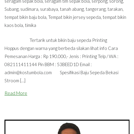
seragam sepak bola
,
seragam tim sepak bola
,
serpong
,
sorong
,
Subang
,
sudimara
,
surabaya
,
tanah abang
,
tangerang
,
tarakan
,
tempat bikin baju bola
,
Tempat bikin jersey sepeda
,
tempat bikin
kaos bola
,
timika
Tertarik untuk bikin baju sepeda Printing
Hoppus dengan warna yang berbeda silakan lihat info Cara
Pemesanan Harga : Rp 190.000,- Jenis : Printing Telp / WA :
082111411144 Pin BBM : 53BEED1D Email :
admin@kostumbola.com
Spesifikasi Baju Sepeda Bekasi
Stroom […]
Read More