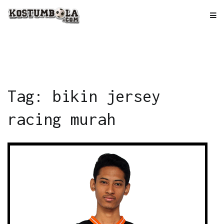
Skip
to
kostumbola.com
Tempat Terbaik Bikin Jersey
content
Tag: bikin jersey
racing murah