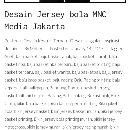
Desain Jersey bola MNC
Media Jakarta
Posted in
Desain Kostum Terbaru
,
Desain Unggulan
,
Inspirasi
desain
By
Mofied
Posted on
January 14, 2017
Tagged
Aceh
,
baju basket
,
baju basket anak
,
baju basket murah
,
baju
basket nba
,
baju basket nba terbaru
,
baju basket printing
,
baju
basket terbaru
,
baju basket wanita
,
baju basketball
,
baju jersey
basket
,
baju kaos basket
,
baju racing
,
Baju Racing printing
,
baju
sepeda
,
bali
,
balikpapan
,
Bandung
,
Banten
,
basket jersey
,
basketball shirt maker
,
Batang
,
Batu malang
,
Bekasi
,
biak
,
Bike
Cloth
,
bikin baju basket
,
bikin baju sepeda printing
,
Bikin jaket
bola
,
bikin jersey basket
,
bikin jersey basket murah
,
bikin jersey
basket printing
,
Bikin jersey bola printing murah
,
bikin jersey
motocross
,
bikin jersey murah
,
bikin jersey racing murah
,
bikin