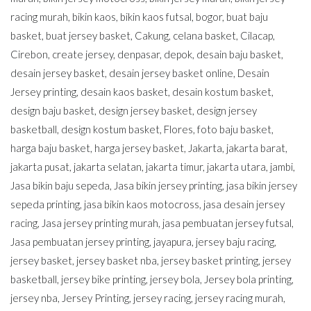
racing murah
,
bikin kaos
,
bikin kaos futsal
,
bogor
,
buat baju
basket
,
buat jersey basket
,
Cakung
,
celana basket
,
Cilacap
,
Cirebon
,
create jersey
,
denpasar
,
depok
,
desain baju basket
,
desain jersey basket
,
desain jersey basket online
,
Desain
Jersey printing
,
desain kaos basket
,
desain kostum basket
,
design baju basket
,
design jersey basket
,
design jersey
basketball
,
design kostum basket
,
Flores
,
foto baju basket
,
harga baju basket
,
harga jersey basket
,
Jakarta
,
jakarta barat
,
jakarta pusat
,
jakarta selatan
,
jakarta timur
,
jakarta utara
,
jambi
,
Jasa bikin baju sepeda
,
Jasa bikin jersey printing
,
jasa bikin jersey
sepeda printing
,
jasa bikin kaos motocross
,
jasa desain jersey
racing
,
Jasa jersey printing murah
,
jasa pembuatan jersey futsal
,
Jasa pembuatan jersey printing
,
jayapura
,
jersey baju racing
,
jersey basket
,
jersey basket nba
,
jersey basket printing
,
jersey
basketball
,
jersey bike printing
,
jersey bola
,
Jersey bola printing
,
jersey nba
,
Jersey Printing
,
jersey racing
,
jersey racing murah
,