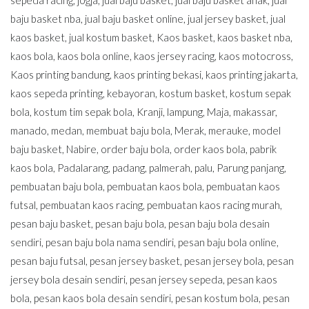
sepeda racing
,
jogja
,
jual baju basket
,
jual baju basket anak
,
jual
baju basket nba
,
jual baju basket online
,
jual jersey basket
,
jual
kaos basket
,
jual kostum basket
,
Kaos basket
,
kaos basket nba
,
kaos bola
,
kaos bola online
,
kaos jersey racing
,
kaos motocross
,
Kaos printing bandung
,
kaos printing bekasi
,
kaos printing jakarta
,
kaos sepeda printing
,
kebayoran
,
kostum basket
,
kostum sepak
bola
,
kostum tim sepak bola
,
Kranji
,
lampung
,
Maja
,
makassar
,
manado
,
medan
,
membuat baju bola
,
Merak
,
merauke
,
model
baju basket
,
Nabire
,
order baju bola
,
order kaos bola
,
pabrik
kaos bola
,
Padalarang
,
padang
,
palmerah
,
palu
,
Parung panjang
,
pembuatan baju bola
,
pembuatan kaos bola
,
pembuatan kaos
futsal
,
pembuatan kaos racing
,
pembuatan kaos racing murah
,
pesan baju basket
,
pesan baju bola
,
pesan baju bola desain
sendiri
,
pesan baju bola nama sendiri
,
pesan baju bola online
,
pesan baju futsal
,
pesan jersey basket
,
pesan jersey bola
,
pesan
jersey bola desain sendiri
,
pesan jersey sepeda
,
pesan kaos
bola
,
pesan kaos bola desain sendiri
,
pesan kostum bola
,
pesan