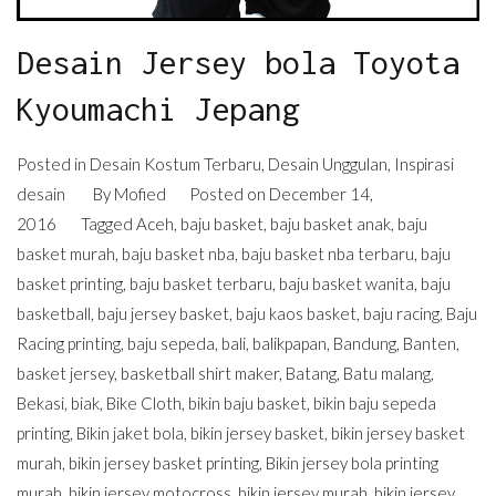
Desain Jersey bola Toyota
Kyoumachi Jepang
Posted in
Desain Kostum Terbaru
,
Desain Unggulan
,
Inspirasi
desain
By
Mofied
Posted on
December 14,
2016
Tagged
Aceh
,
baju basket
,
baju basket anak
,
baju
basket murah
,
baju basket nba
,
baju basket nba terbaru
,
baju
basket printing
,
baju basket terbaru
,
baju basket wanita
,
baju
basketball
,
baju jersey basket
,
baju kaos basket
,
baju racing
,
Baju
Racing printing
,
baju sepeda
,
bali
,
balikpapan
,
Bandung
,
Banten
,
basket jersey
,
basketball shirt maker
,
Batang
,
Batu malang
,
Bekasi
,
biak
,
Bike Cloth
,
bikin baju basket
,
bikin baju sepeda
printing
,
Bikin jaket bola
,
bikin jersey basket
,
bikin jersey basket
murah
,
bikin jersey basket printing
,
Bikin jersey bola printing
murah
,
bikin jersey motocross
,
bikin jersey murah
,
bikin jersey