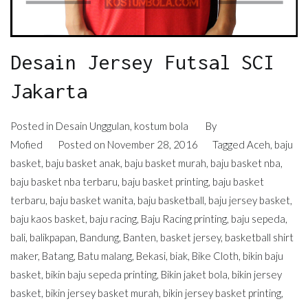
Desain Jersey Futsal SCI
Jakarta
Posted in
Desain Unggulan
,
kostum bola
By
Mofied
Posted on
November 28, 2016
Tagged
Aceh
,
baju
basket
,
baju basket anak
,
baju basket murah
,
baju basket nba
,
baju basket nba terbaru
,
baju basket printing
,
baju basket
terbaru
,
baju basket wanita
,
baju basketball
,
baju jersey basket
,
baju kaos basket
,
baju racing
,
Baju Racing printing
,
baju sepeda
,
bali
,
balikpapan
,
Bandung
,
Banten
,
basket jersey
,
basketball shirt
maker
,
Batang
,
Batu malang
,
Bekasi
,
biak
,
Bike Cloth
,
bikin baju
basket
,
bikin baju sepeda printing
,
Bikin jaket bola
,
bikin jersey
basket
,
bikin jersey basket murah
,
bikin jersey basket printing
,