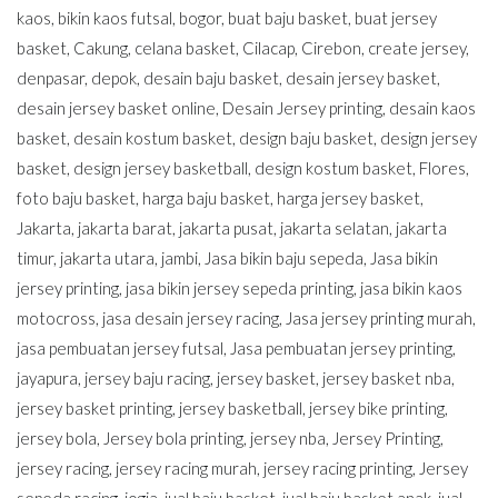
kaos
,
bikin kaos futsal
,
bogor
,
buat baju basket
,
buat jersey
basket
,
Cakung
,
celana basket
,
Cilacap
,
Cirebon
,
create jersey
,
denpasar
,
depok
,
desain baju basket
,
desain jersey basket
,
desain jersey basket online
,
Desain Jersey printing
,
desain kaos
basket
,
desain kostum basket
,
design baju basket
,
design jersey
basket
,
design jersey basketball
,
design kostum basket
,
Flores
,
foto baju basket
,
harga baju basket
,
harga jersey basket
,
Jakarta
,
jakarta barat
,
jakarta pusat
,
jakarta selatan
,
jakarta
timur
,
jakarta utara
,
jambi
,
Jasa bikin baju sepeda
,
Jasa bikin
jersey printing
,
jasa bikin jersey sepeda printing
,
jasa bikin kaos
motocross
,
jasa desain jersey racing
,
Jasa jersey printing murah
,
jasa pembuatan jersey futsal
,
Jasa pembuatan jersey printing
,
jayapura
,
jersey baju racing
,
jersey basket
,
jersey basket nba
,
jersey basket printing
,
jersey basketball
,
jersey bike printing
,
jersey bola
,
Jersey bola printing
,
jersey nba
,
Jersey Printing
,
jersey racing
,
jersey racing murah
,
jersey racing printing
,
Jersey