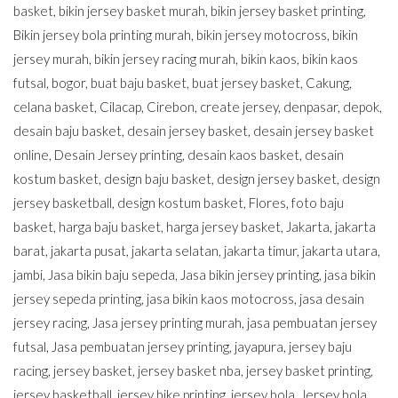
basket
,
bikin jersey basket murah
,
bikin jersey basket printing
,
Bikin jersey bola printing murah
,
bikin jersey motocross
,
bikin
jersey murah
,
bikin jersey racing murah
,
bikin kaos
,
bikin kaos
futsal
,
bogor
,
buat baju basket
,
buat jersey basket
,
Cakung
,
celana basket
,
Cilacap
,
Cirebon
,
create jersey
,
denpasar
,
depok
,
desain baju basket
,
desain jersey basket
,
desain jersey basket
online
,
Desain Jersey printing
,
desain kaos basket
,
desain
kostum basket
,
design baju basket
,
design jersey basket
,
design
jersey basketball
,
design kostum basket
,
Flores
,
foto baju
basket
,
harga baju basket
,
harga jersey basket
,
Jakarta
,
jakarta
barat
,
jakarta pusat
,
jakarta selatan
,
jakarta timur
,
jakarta utara
,
jambi
,
Jasa bikin baju sepeda
,
Jasa bikin jersey printing
,
jasa bikin
jersey sepeda printing
,
jasa bikin kaos motocross
,
jasa desain
jersey racing
,
Jasa jersey printing murah
,
jasa pembuatan jersey
futsal
,
Jasa pembuatan jersey printing
,
jayapura
,
jersey baju
racing
,
jersey basket
,
jersey basket nba
,
jersey basket printing
,
jersey basketball
,
jersey bike printing
,
jersey bola
,
Jersey bola