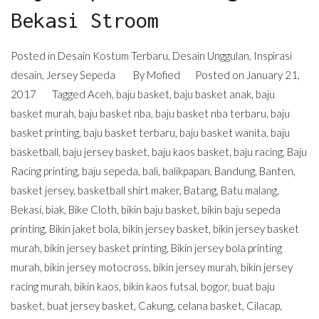
Bekasi Stroom
Posted in
Desain Kostum Terbaru
,
Desain Unggulan
,
Inspirasi
desain
,
Jersey Sepeda
By
Mofied
Posted on
January 21,
2017
Tagged
Aceh
,
baju basket
,
baju basket anak
,
baju
basket murah
,
baju basket nba
,
baju basket nba terbaru
,
baju
basket printing
,
baju basket terbaru
,
baju basket wanita
,
baju
basketball
,
baju jersey basket
,
baju kaos basket
,
baju racing
,
Baju
Racing printing
,
baju sepeda
,
bali
,
balikpapan
,
Bandung
,
Banten
,
basket jersey
,
basketball shirt maker
,
Batang
,
Batu malang
,
Bekasi
,
biak
,
Bike Cloth
,
bikin baju basket
,
bikin baju sepeda
printing
,
Bikin jaket bola
,
bikin jersey basket
,
bikin jersey basket
murah
,
bikin jersey basket printing
,
Bikin jersey bola printing
murah
,
bikin jersey motocross
,
bikin jersey murah
,
bikin jersey
racing murah
,
bikin kaos
,
bikin kaos futsal
,
bogor
,
buat baju
basket
,
buat jersey basket
,
Cakung
,
celana basket
,
Cilacap
,