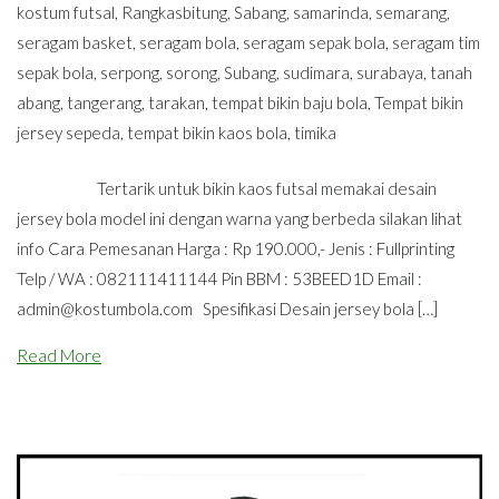
kostum futsal
,
Rangkasbitung
,
Sabang
,
samarinda
,
semarang
,
seragam basket
,
seragam bola
,
seragam sepak bola
,
seragam tim
sepak bola
,
serpong
,
sorong
,
Subang
,
sudimara
,
surabaya
,
tanah
abang
,
tangerang
,
tarakan
,
tempat bikin baju bola
,
Tempat bikin
jersey sepeda
,
tempat bikin kaos bola
,
timika
Tertarik untuk bikin kaos futsal memakai desain
jersey bola model ini dengan warna yang berbeda silakan lihat
info Cara Pemesanan Harga : Rp 190.000,- Jenis : Fullprinting
Telp / WA : 082111411144 Pin BBM : 53BEED1D Email :
admin@kostumbola.com
Spesifikasi Desain jersey bola […]
Read More