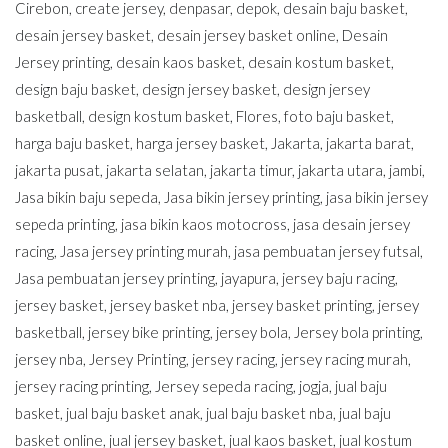
Cirebon
,
create jersey
,
denpasar
,
depok
,
desain baju basket
,
desain jersey basket
,
desain jersey basket online
,
Desain
Jersey printing
,
desain kaos basket
,
desain kostum basket
,
design baju basket
,
design jersey basket
,
design jersey
basketball
,
design kostum basket
,
Flores
,
foto baju basket
,
harga baju basket
,
harga jersey basket
,
Jakarta
,
jakarta barat
,
jakarta pusat
,
jakarta selatan
,
jakarta timur
,
jakarta utara
,
jambi
,
Jasa bikin baju sepeda
,
Jasa bikin jersey printing
,
jasa bikin jersey
sepeda printing
,
jasa bikin kaos motocross
,
jasa desain jersey
racing
,
Jasa jersey printing murah
,
jasa pembuatan jersey futsal
,
Jasa pembuatan jersey printing
,
jayapura
,
jersey baju racing
,
jersey basket
,
jersey basket nba
,
jersey basket printing
,
jersey
basketball
,
jersey bike printing
,
jersey bola
,
Jersey bola printing
,
jersey nba
,
Jersey Printing
,
jersey racing
,
jersey racing murah
,
jersey racing printing
,
Jersey sepeda racing
,
jogja
,
jual baju
basket
,
jual baju basket anak
,
jual baju basket nba
,
jual baju
basket online
,
jual jersey basket
,
jual kaos basket
,
jual kostum