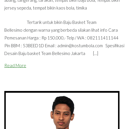
abang
,
tangerang
,
tarakan
,
tempat bikin baju bola
,
Tempat bikin
jersey sepeda
,
tempat bikin kaos bola
,
timika
Tertarik untuk bikin Baju Basket Team
Bellesimo dengan warna yang berbeda silakan lihat info Cara
Pemesanan Harga : Rp 150.000,- Telp / WA : 082111411144
Pin BBM : 53BEED1D Email :
admin@kostumbola.com
Spesifikasi
Desain Baju basket Team Bellesimo Jakarta […]
Read More