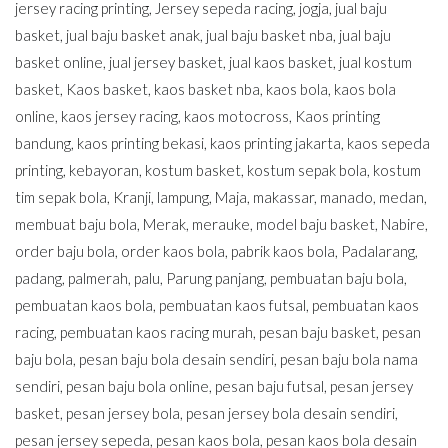
jersey racing printing
,
Jersey sepeda racing
,
jogja
,
jual baju
basket
,
jual baju basket anak
,
jual baju basket nba
,
jual baju
basket online
,
jual jersey basket
,
jual kaos basket
,
jual kostum
basket
,
Kaos basket
,
kaos basket nba
,
kaos bola
,
kaos bola
online
,
kaos jersey racing
,
kaos motocross
,
Kaos printing
bandung
,
kaos printing bekasi
,
kaos printing jakarta
,
kaos sepeda
printing
,
kebayoran
,
kostum basket
,
kostum sepak bola
,
kostum
tim sepak bola
,
Kranji
,
lampung
,
Maja
,
makassar
,
manado
,
medan
,
membuat baju bola
,
Merak
,
merauke
,
model baju basket
,
Nabire
,
order baju bola
,
order kaos bola
,
pabrik kaos bola
,
Padalarang
,
padang
,
palmerah
,
palu
,
Parung panjang
,
pembuatan baju bola
,
pembuatan kaos bola
,
pembuatan kaos futsal
,
pembuatan kaos
racing
,
pembuatan kaos racing murah
,
pesan baju basket
,
pesan
baju bola
,
pesan baju bola desain sendiri
,
pesan baju bola nama
sendiri
,
pesan baju bola online
,
pesan baju futsal
,
pesan jersey
basket
,
pesan jersey bola
,
pesan jersey bola desain sendiri
,
pesan jersey sepeda
,
pesan kaos bola
,
pesan kaos bola desain