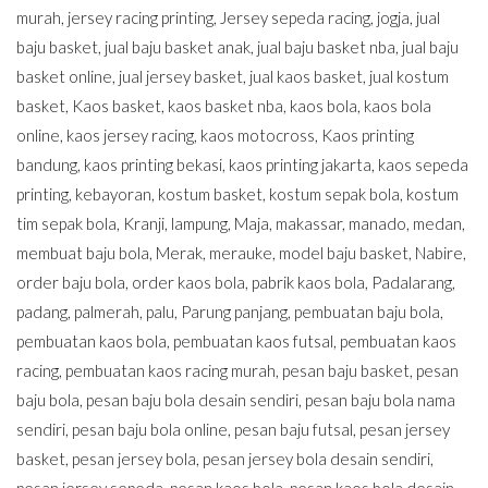
murah
,
jersey racing printing
,
Jersey sepeda racing
,
jogja
,
jual
baju basket
,
jual baju basket anak
,
jual baju basket nba
,
jual baju
basket online
,
jual jersey basket
,
jual kaos basket
,
jual kostum
basket
,
Kaos basket
,
kaos basket nba
,
kaos bola
,
kaos bola
online
,
kaos jersey racing
,
kaos motocross
,
Kaos printing
bandung
,
kaos printing bekasi
,
kaos printing jakarta
,
kaos sepeda
printing
,
kebayoran
,
kostum basket
,
kostum sepak bola
,
kostum
tim sepak bola
,
Kranji
,
lampung
,
Maja
,
makassar
,
manado
,
medan
,
membuat baju bola
,
Merak
,
merauke
,
model baju basket
,
Nabire
,
order baju bola
,
order kaos bola
,
pabrik kaos bola
,
Padalarang
,
padang
,
palmerah
,
palu
,
Parung panjang
,
pembuatan baju bola
,
pembuatan kaos bola
,
pembuatan kaos futsal
,
pembuatan kaos
racing
,
pembuatan kaos racing murah
,
pesan baju basket
,
pesan
baju bola
,
pesan baju bola desain sendiri
,
pesan baju bola nama
sendiri
,
pesan baju bola online
,
pesan baju futsal
,
pesan jersey
basket
,
pesan jersey bola
,
pesan jersey bola desain sendiri
,
pesan jersey sepeda
,
pesan kaos bola
,
pesan kaos bola desain