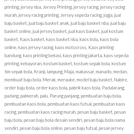
printing
,
jersey nba
,
Jersey Printing
,
jersey racing
,
jersey racing
murah
,
jersey racing printing
,
Jersey sepeda racing
,
jogja
,
jual
baju basket
,
jual baju basket anak
,
jual baju basket nba
,
jual baju
basket online
,
jual jersey basket
,
jual kaos basket
,
jual kostum
basket
,
Kaos basket
,
kaos basket nba
,
kaos bola
,
kaos bola
online
,
kaos jersey racing
,
kaos motocross
,
Kaos printing
bandung
,
kaos printing bekasi
,
kaos printing jakarta
,
kaos sepeda
printing
,
kebayoran
,
kostum basket
,
kostum sepak bola
,
kostum
tim sepak bola
,
Kranji
,
lampung
,
Maja
,
makassar
,
manado
,
medan
,
membuat baju bola
,
Merak
,
merauke
,
model baju basket
,
Nabire
,
order baju bola
,
order kaos bola
,
pabrik kaos bola
,
Padalarang
,
padang
,
palmerah
,
palu
,
Parung panjang
,
pembuatan baju bola
,
pembuatan kaos bola
,
pembuatan kaos futsal
,
pembuatan kaos
racing
,
pembuatan kaos racing murah
,
pesan baju basket
,
pesan
baju bola
,
pesan baju bola desain sendiri
,
pesan baju bola nama
sendiri
,
pesan baju bola online
,
pesan baju futsal
,
pesan jersey