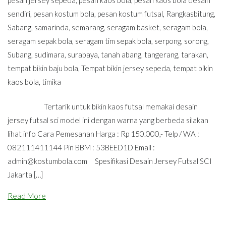
sendiri
,
pesan kostum bola
,
pesan kostum futsal
,
Rangkasbitung
,
Sabang
,
samarinda
,
semarang
,
seragam basket
,
seragam bola
,
seragam sepak bola
,
seragam tim sepak bola
,
serpong
,
sorong
,
Subang
,
sudimara
,
surabaya
,
tanah abang
,
tangerang
,
tarakan
,
tempat bikin baju bola
,
Tempat bikin jersey sepeda
,
tempat bikin
kaos bola
,
timika
Tertarik untuk bikin kaos futsal memakai desain
jersey futsal sci model ini dengan warna yang berbeda silakan
lihat info Cara Pemesanan Harga : Rp 150.000,- Telp / WA :
082111411144 Pin BBM : 53BEED1D Email :
admin@kostumbola.com
Spesifikasi Desain Jersey Futsal SCI
Jakarta […]
Read More