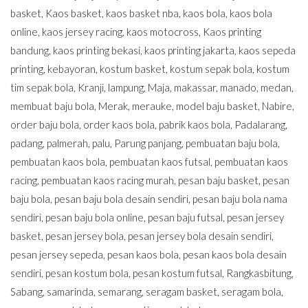
basket
,
Kaos basket
,
kaos basket nba
,
kaos bola
,
kaos bola
online
,
kaos jersey racing
,
kaos motocross
,
Kaos printing
bandung
,
kaos printing bekasi
,
kaos printing jakarta
,
kaos sepeda
printing
,
kebayoran
,
kostum basket
,
kostum sepak bola
,
kostum
tim sepak bola
,
Kranji
,
lampung
,
Maja
,
makassar
,
manado
,
medan
,
membuat baju bola
,
Merak
,
merauke
,
model baju basket
,
Nabire
,
order baju bola
,
order kaos bola
,
pabrik kaos bola
,
Padalarang
,
padang
,
palmerah
,
palu
,
Parung panjang
,
pembuatan baju bola
,
pembuatan kaos bola
,
pembuatan kaos futsal
,
pembuatan kaos
racing
,
pembuatan kaos racing murah
,
pesan baju basket
,
pesan
baju bola
,
pesan baju bola desain sendiri
,
pesan baju bola nama
sendiri
,
pesan baju bola online
,
pesan baju futsal
,
pesan jersey
basket
,
pesan jersey bola
,
pesan jersey bola desain sendiri
,
pesan jersey sepeda
,
pesan kaos bola
,
pesan kaos bola desain
sendiri
,
pesan kostum bola
,
pesan kostum futsal
,
Rangkasbitung
,
Sabang
,
samarinda
,
semarang
,
seragam basket
,
seragam bola
,