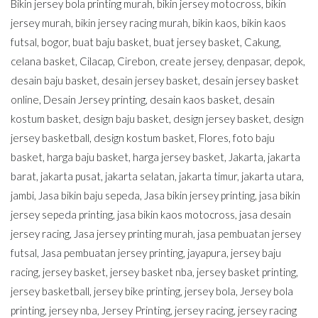
Bikin jersey bola printing murah
,
bikin jersey motocross
,
bikin
jersey murah
,
bikin jersey racing murah
,
bikin kaos
,
bikin kaos
futsal
,
bogor
,
buat baju basket
,
buat jersey basket
,
Cakung
,
celana basket
,
Cilacap
,
Cirebon
,
create jersey
,
denpasar
,
depok
,
desain baju basket
,
desain jersey basket
,
desain jersey basket
online
,
Desain Jersey printing
,
desain kaos basket
,
desain
kostum basket
,
design baju basket
,
design jersey basket
,
design
jersey basketball
,
design kostum basket
,
Flores
,
foto baju
basket
,
harga baju basket
,
harga jersey basket
,
Jakarta
,
jakarta
barat
,
jakarta pusat
,
jakarta selatan
,
jakarta timur
,
jakarta utara
,
jambi
,
Jasa bikin baju sepeda
,
Jasa bikin jersey printing
,
jasa bikin
jersey sepeda printing
,
jasa bikin kaos motocross
,
jasa desain
jersey racing
,
Jasa jersey printing murah
,
jasa pembuatan jersey
futsal
,
Jasa pembuatan jersey printing
,
jayapura
,
jersey baju
racing
,
jersey basket
,
jersey basket nba
,
jersey basket printing
,
jersey basketball
,
jersey bike printing
,
jersey bola
,
Jersey bola
printing
,
jersey nba
,
Jersey Printing
,
jersey racing
,
jersey racing