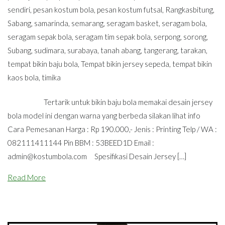
sendiri
,
pesan kostum bola
,
pesan kostum futsal
,
Rangkasbitung
,
Sabang
,
samarinda
,
semarang
,
seragam basket
,
seragam bola
,
seragam sepak bola
,
seragam tim sepak bola
,
serpong
,
sorong
,
Subang
,
sudimara
,
surabaya
,
tanah abang
,
tangerang
,
tarakan
,
tempat bikin baju bola
,
Tempat bikin jersey sepeda
,
tempat bikin
kaos bola
,
timika
Tertarik untuk bikin baju bola memakai desain jersey
bola model ini dengan warna yang berbeda silakan lihat info
Cara Pemesanan Harga : Rp 190.000,- Jenis : Printing Telp / WA :
082111411144 Pin BBM : 53BEED1D Email :
admin@kostumbola.com
Spesifikasi Desain Jersey […]
Read More