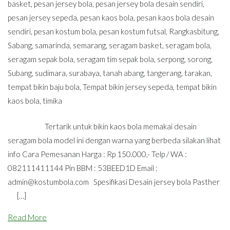
basket
,
pesan jersey bola
,
pesan jersey bola desain sendiri
,
pesan jersey sepeda
,
pesan kaos bola
,
pesan kaos bola desain
sendiri
,
pesan kostum bola
,
pesan kostum futsal
,
Rangkasbitung
,
Sabang
,
samarinda
,
semarang
,
seragam basket
,
seragam bola
,
seragam sepak bola
,
seragam tim sepak bola
,
serpong
,
sorong
,
Subang
,
sudimara
,
surabaya
,
tanah abang
,
tangerang
,
tarakan
,
tempat bikin baju bola
,
Tempat bikin jersey sepeda
,
tempat bikin
kaos bola
,
timika
Tertarik untuk bikin kaos bola memakai desain
seragam bola model ini dengan warna yang berbeda silakan lihat
info Cara Pemesanan Harga : Rp 150.000,- Telp / WA :
082111411144 Pin BBM : 53BEED1D Email :
admin@kostumbola.com
Spesifikasi Desain jersey bola Pasther
[…]
Read More