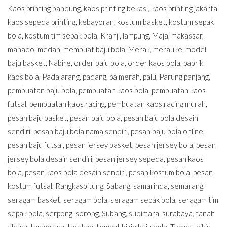
Kaos printing bandung
,
kaos printing bekasi
,
kaos printing jakarta
,
kaos sepeda printing
,
kebayoran
,
kostum basket
,
kostum sepak
bola
,
kostum tim sepak bola
,
Kranji
,
lampung
,
Maja
,
makassar
,
manado
,
medan
,
membuat baju bola
,
Merak
,
merauke
,
model
baju basket
,
Nabire
,
order baju bola
,
order kaos bola
,
pabrik
kaos bola
,
Padalarang
,
padang
,
palmerah
,
palu
,
Parung panjang
,
pembuatan baju bola
,
pembuatan kaos bola
,
pembuatan kaos
futsal
,
pembuatan kaos racing
,
pembuatan kaos racing murah
,
pesan baju basket
,
pesan baju bola
,
pesan baju bola desain
sendiri
,
pesan baju bola nama sendiri
,
pesan baju bola online
,
pesan baju futsal
,
pesan jersey basket
,
pesan jersey bola
,
pesan
jersey bola desain sendiri
,
pesan jersey sepeda
,
pesan kaos
bola
,
pesan kaos bola desain sendiri
,
pesan kostum bola
,
pesan
kostum futsal
,
Rangkasbitung
,
Sabang
,
samarinda
,
semarang
,
seragam basket
,
seragam bola
,
seragam sepak bola
,
seragam tim
sepak bola
,
serpong
,
sorong
,
Subang
,
sudimara
,
surabaya
,
tanah