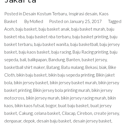
Posted in
Desain Kostum Terbaru
,
Inspirasi desain
,
Kaos
Basket
By
Mofied
Posted on
January 25, 2017
Tagged
Aceh
,
baju basket
,
baju basket anak
,
baju basket murah
,
baju
basket nba
,
baju basket nba terbaru
,
baju basket printing
,
baju
basket terbaru
,
baju basket wanita
,
baju basketball
,
baju jersey
basket
,
baju kaos basket
,
baju racing
,
Baju Racing printing
,
baju
sepeda
,
bali
,
balikpapan
,
Bandung
,
Banten
,
basket jersey
,
basketball shirt maker
,
Batang
,
Batu malang
,
Bekasi
,
biak
,
Bike
Cloth
,
bikin baju basket
,
bikin baju sepeda printing
,
Bikin jaket
bola
,
bikin jersey basket
,
bikin jersey basket murah
,
bikin jersey
basket printing
,
Bikin jersey bola printing murah
,
bikin jersey
motocross
,
bikin jersey murah
,
bikin jersey racing murah
,
bikin
kaos
,
bikin kaos futsal
,
bogor
,
buat baju basket
,
buat jersey
basket
,
Cakung
,
celana basket
,
Cilacap
,
Cirebon
,
create jersey
,
denpasar
,
depok
,
desain baju basket
,
desain jersey basket
,