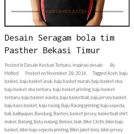
Desain Seragam bola tim
Pasther Bekasi Timur
Posted in
Desain Kostum Terbaru
,
Inspirasi desain
By
Mofied
Posted on
November 28, 2016
Tagged
Aceh
,
baju
basket
,
baju basket anak
,
baju basket murah
,
baju basket nba
,
baju basket nba terbaru
,
baju basket printing
,
baju basket
terbaru
,
baju basket wanita
,
baju basketball
,
baju jersey basket
,
baju kaos basket
,
baju racing
,
Baju Racing printing
,
baju sepeda
,
bali
,
balikpapan
,
Bandung
,
Banten
,
basket jersey
,
basketball shirt
maker
,
Batang
,
Batu malang
,
Bekasi
,
biak
,
Bike Cloth
,
bikin baju
basket
,
bikin baju sepeda printing
,
Bikin jaket bola
,
bikin jersey