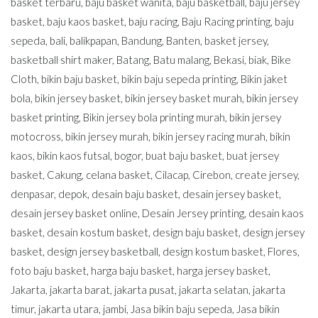
basket terbaru
,
baju basket wanita
,
baju basketball
,
baju jersey
basket
,
baju kaos basket
,
baju racing
,
Baju Racing printing
,
baju
sepeda
,
bali
,
balikpapan
,
Bandung
,
Banten
,
basket jersey
,
basketball shirt maker
,
Batang
,
Batu malang
,
Bekasi
,
biak
,
Bike
Cloth
,
bikin baju basket
,
bikin baju sepeda printing
,
Bikin jaket
bola
,
bikin jersey basket
,
bikin jersey basket murah
,
bikin jersey
basket printing
,
Bikin jersey bola printing murah
,
bikin jersey
motocross
,
bikin jersey murah
,
bikin jersey racing murah
,
bikin
kaos
,
bikin kaos futsal
,
bogor
,
buat baju basket
,
buat jersey
basket
,
Cakung
,
celana basket
,
Cilacap
,
Cirebon
,
create jersey
,
denpasar
,
depok
,
desain baju basket
,
desain jersey basket
,
desain jersey basket online
,
Desain Jersey printing
,
desain kaos
basket
,
desain kostum basket
,
design baju basket
,
design jersey
basket
,
design jersey basketball
,
design kostum basket
,
Flores
,
foto baju basket
,
harga baju basket
,
harga jersey basket
,
Jakarta
,
jakarta barat
,
jakarta pusat
,
jakarta selatan
,
jakarta
timur
,
jakarta utara
,
jambi
,
Jasa bikin baju sepeda
,
Jasa bikin