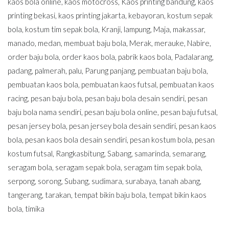
kaos bola online
,
kaos motocross
,
Kaos printing bandung
,
kaos
printing bekasi
,
kaos printing jakarta
,
kebayoran
,
kostum sepak
bola
,
kostum tim sepak bola
,
Kranji
,
lampung
,
Maja
,
makassar
,
manado
,
medan
,
membuat baju bola
,
Merak
,
merauke
,
Nabire
,
order baju bola
,
order kaos bola
,
pabrik kaos bola
,
Padalarang
,
padang
,
palmerah
,
palu
,
Parung panjang
,
pembuatan baju bola
,
pembuatan kaos bola
,
pembuatan kaos futsal
,
pembuatan kaos
racing
,
pesan baju bola
,
pesan baju bola desain sendiri
,
pesan
baju bola nama sendiri
,
pesan baju bola online
,
pesan baju futsal
,
pesan jersey bola
,
pesan jersey bola desain sendiri
,
pesan kaos
bola
,
pesan kaos bola desain sendiri
,
pesan kostum bola
,
pesan
kostum futsal
,
Rangkasbitung
,
Sabang
,
samarinda
,
semarang
,
seragam bola
,
seragam sepak bola
,
seragam tim sepak bola
,
serpong
,
sorong
,
Subang
,
sudimara
,
surabaya
,
tanah abang
,
tangerang
,
tarakan
,
tempat bikin baju bola
,
tempat bikin kaos
bola
,
timika