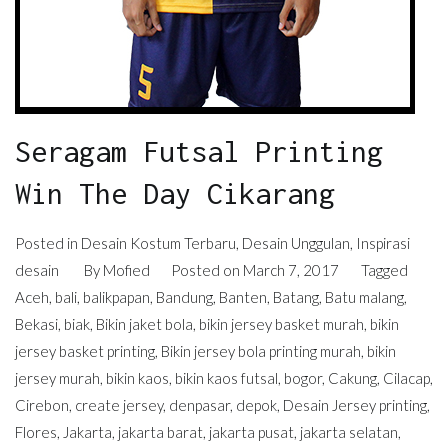
Seragam Futsal Printing
Win The Day Cikarang
Posted in
Desain Kostum Terbaru
,
Desain Unggulan
,
Inspirasi
desain
By
Mofied
Posted on
March 7, 2017
Tagged
Aceh
,
bali
,
balikpapan
,
Bandung
,
Banten
,
Batang
,
Batu malang
,
Bekasi
,
biak
,
Bikin jaket bola
,
bikin jersey basket murah
,
bikin
jersey basket printing
,
Bikin jersey bola printing murah
,
bikin
jersey murah
,
bikin kaos
,
bikin kaos futsal
,
bogor
,
Cakung
,
Cilacap
,
Cirebon
,
create jersey
,
denpasar
,
depok
,
Desain Jersey printing
,
Flores
,
Jakarta
,
jakarta barat
,
jakarta pusat
,
jakarta selatan
,