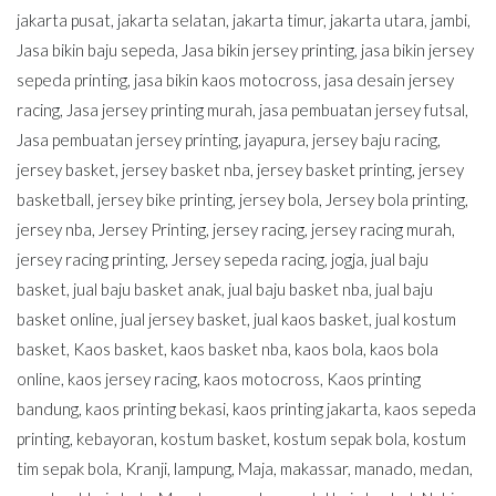
jakarta pusat
,
jakarta selatan
,
jakarta timur
,
jakarta utara
,
jambi
,
Jasa bikin baju sepeda
,
Jasa bikin jersey printing
,
jasa bikin jersey
sepeda printing
,
jasa bikin kaos motocross
,
jasa desain jersey
racing
,
Jasa jersey printing murah
,
jasa pembuatan jersey futsal
,
Jasa pembuatan jersey printing
,
jayapura
,
jersey baju racing
,
jersey basket
,
jersey basket nba
,
jersey basket printing
,
jersey
basketball
,
jersey bike printing
,
jersey bola
,
Jersey bola printing
,
jersey nba
,
Jersey Printing
,
jersey racing
,
jersey racing murah
,
jersey racing printing
,
Jersey sepeda racing
,
jogja
,
jual baju
basket
,
jual baju basket anak
,
jual baju basket nba
,
jual baju
basket online
,
jual jersey basket
,
jual kaos basket
,
jual kostum
basket
,
Kaos basket
,
kaos basket nba
,
kaos bola
,
kaos bola
online
,
kaos jersey racing
,
kaos motocross
,
Kaos printing
bandung
,
kaos printing bekasi
,
kaos printing jakarta
,
kaos sepeda
printing
,
kebayoran
,
kostum basket
,
kostum sepak bola
,
kostum
tim sepak bola
,
Kranji
,
lampung
,
Maja
,
makassar
,
manado
,
medan
,