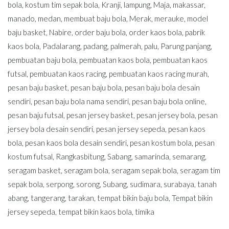
bola
,
kostum tim sepak bola
,
Kranji
,
lampung
,
Maja
,
makassar
,
manado
,
medan
,
membuat baju bola
,
Merak
,
merauke
,
model
baju basket
,
Nabire
,
order baju bola
,
order kaos bola
,
pabrik
kaos bola
,
Padalarang
,
padang
,
palmerah
,
palu
,
Parung panjang
,
pembuatan baju bola
,
pembuatan kaos bola
,
pembuatan kaos
futsal
,
pembuatan kaos racing
,
pembuatan kaos racing murah
,
pesan baju basket
,
pesan baju bola
,
pesan baju bola desain
sendiri
,
pesan baju bola nama sendiri
,
pesan baju bola online
,
pesan baju futsal
,
pesan jersey basket
,
pesan jersey bola
,
pesan
jersey bola desain sendiri
,
pesan jersey sepeda
,
pesan kaos
bola
,
pesan kaos bola desain sendiri
,
pesan kostum bola
,
pesan
kostum futsal
,
Rangkasbitung
,
Sabang
,
samarinda
,
semarang
,
seragam basket
,
seragam bola
,
seragam sepak bola
,
seragam tim
sepak bola
,
serpong
,
sorong
,
Subang
,
sudimara
,
surabaya
,
tanah
abang
,
tangerang
,
tarakan
,
tempat bikin baju bola
,
Tempat bikin
jersey sepeda
,
tempat bikin kaos bola
,
timika