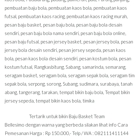
pembuatan baju bola
,
pembuatan kaos bola
,
pembuatan kaos
futsal
,
pembuatan kaos racing
,
pembuatan kaos racing murah
,
pesan baju basket
,
pesan baju bola
,
pesan baju bola desain
sendiri
,
pesan baju bola nama sendiri
,
pesan baju bola online
,
pesan baju futsal
,
pesan jersey basket
,
pesan jersey bola
,
pesan
jersey bola desain sendiri
,
pesan jersey sepeda
,
pesan kaos
bola
,
pesan kaos bola desain sendiri
,
pesan kostum bola
,
pesan
kostum futsal
,
Rangkasbitung
,
Sabang
,
samarinda
,
semarang
,
seragam basket
,
seragam bola
,
seragam sepak bola
,
seragam tim
sepak bola
,
serpong
,
sorong
,
Subang
,
sudimara
,
surabaya
,
tanah
abang
,
tangerang
,
tarakan
,
tempat bikin baju bola
,
Tempat bikin
jersey sepeda
,
tempat bikin kaos bola
,
timika
Tertarik untuk bikin Baju Basket Team
Bellesimo dengan warna yang berbeda silakan lihat info Cara
Pemesanan Harga : Rp 150.000,- Telp / WA : 082111411144