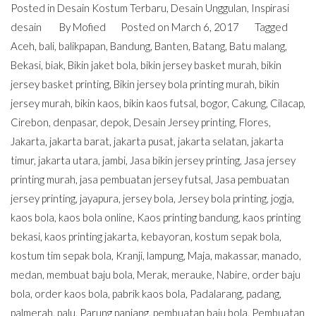
Posted in
Desain Kostum Terbaru
,
Desain Unggulan
,
Inspirasi
desain
By
Mofied
Posted on
March 6, 2017
Tagged
Aceh
,
bali
,
balikpapan
,
Bandung
,
Banten
,
Batang
,
Batu malang
,
Bekasi
,
biak
,
Bikin jaket bola
,
bikin jersey basket murah
,
bikin
jersey basket printing
,
Bikin jersey bola printing murah
,
bikin
jersey murah
,
bikin kaos
,
bikin kaos futsal
,
bogor
,
Cakung
,
Cilacap
,
Cirebon
,
denpasar
,
depok
,
Desain Jersey printing
,
Flores
,
Jakarta
,
jakarta barat
,
jakarta pusat
,
jakarta selatan
,
jakarta
timur
,
jakarta utara
,
jambi
,
Jasa bikin jersey printing
,
Jasa jersey
printing murah
,
jasa pembuatan jersey futsal
,
Jasa pembuatan
jersey printing
,
jayapura
,
jersey bola
,
Jersey bola printing
,
jogja
,
kaos bola
,
kaos bola online
,
Kaos printing bandung
,
kaos printing
bekasi
,
kaos printing jakarta
,
kebayoran
,
kostum sepak bola
,
kostum tim sepak bola
,
Kranji
,
lampung
,
Maja
,
makassar
,
manado
,
medan
,
membuat baju bola
,
Merak
,
merauke
,
Nabire
,
order baju
bola
,
order kaos bola
,
pabrik kaos bola
,
Padalarang
,
padang
,
palmerah
,
palu
,
Parung panjang
,
pembuatan baju bola
,
Pembuatan