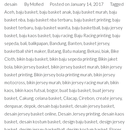
desain
By
Mofied
Posted on
January 14, 2017
Tagged
Aceh
,
baju basket
,
baju basket anak
,
baju basket murah
,
baju
basket nba
,
baju basket nba terbaru
,
baju basket printing
,
baju
basket terbaru
,
baju basket wanita
,
baju basketball
,
baju jersey
basket
,
baju kaos basket
,
baju racing
,
Baju Racing printing
,
baju
sepeda
,
bali
,
balikpapan
,
Bandung
,
Banten
,
basket jersey
,
basketball shirt maker
,
Batang
,
Batu malang
,
Bekasi
,
biak
,
Bike
Cloth
,
bikin baju basket
,
bikin baju sepeda printing
,
Bikin jaket
bola
,
bikin jersey basket
,
bikin jersey basket murah
,
bikin jersey
basket printing
,
Bikin jersey bola printing murah
,
bikin jersey
motocross
,
bikin jersey murah
,
bikin jersey racing murah
,
bikin
kaos
,
bikin kaos futsal
,
bogor
,
buat baju basket
,
buat jersey
basket
,
Cakung
,
celana basket
,
Cilacap
,
Cirebon
,
create jersey
,
denpasar
,
depok
,
desain baju basket
,
desain jersey basket
,
desain jersey basket online
,
Desain Jersey printing
,
desain kaos
basket
,
desain kostum basket
,
design baju basket
,
design jersey
basket
,
design jersey basketball
,
design kostum basket
,
Flores
,