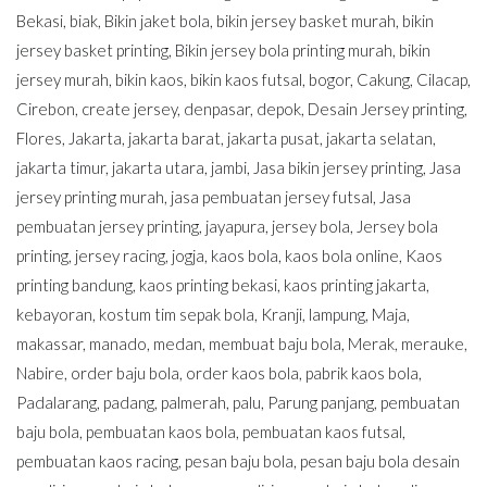
Bekasi
,
biak
,
Bikin jaket bola
,
bikin jersey basket murah
,
bikin
jersey basket printing
,
Bikin jersey bola printing murah
,
bikin
jersey murah
,
bikin kaos
,
bikin kaos futsal
,
bogor
,
Cakung
,
Cilacap
,
Cirebon
,
create jersey
,
denpasar
,
depok
,
Desain Jersey printing
,
Flores
,
Jakarta
,
jakarta barat
,
jakarta pusat
,
jakarta selatan
,
jakarta timur
,
jakarta utara
,
jambi
,
Jasa bikin jersey printing
,
Jasa
jersey printing murah
,
jasa pembuatan jersey futsal
,
Jasa
pembuatan jersey printing
,
jayapura
,
jersey bola
,
Jersey bola
printing
,
jersey racing
,
jogja
,
kaos bola
,
kaos bola online
,
Kaos
printing bandung
,
kaos printing bekasi
,
kaos printing jakarta
,
kebayoran
,
kostum tim sepak bola
,
Kranji
,
lampung
,
Maja
,
makassar
,
manado
,
medan
,
membuat baju bola
,
Merak
,
merauke
,
Nabire
,
order baju bola
,
order kaos bola
,
pabrik kaos bola
,
Padalarang
,
padang
,
palmerah
,
palu
,
Parung panjang
,
pembuatan
baju bola
,
pembuatan kaos bola
,
pembuatan kaos futsal
,
pembuatan kaos racing
,
pesan baju bola
,
pesan baju bola desain