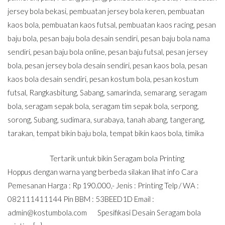
jersey bola bekasi
,
pembuatan jersey bola keren
,
pembuatan
kaos bola
,
pembuatan kaos futsal
,
pembuatan kaos racing
,
pesan
baju bola
,
pesan baju bola desain sendiri
,
pesan baju bola nama
sendiri
,
pesan baju bola online
,
pesan baju futsal
,
pesan jersey
bola
,
pesan jersey bola desain sendiri
,
pesan kaos bola
,
pesan
kaos bola desain sendiri
,
pesan kostum bola
,
pesan kostum
futsal
,
Rangkasbitung
,
Sabang
,
samarinda
,
semarang
,
seragam
bola
,
seragam sepak bola
,
seragam tim sepak bola
,
serpong
,
sorong
,
Subang
,
sudimara
,
surabaya
,
tanah abang
,
tangerang
,
tarakan
,
tempat bikin baju bola
,
tempat bikin kaos bola
,
timika
Tertarik untuk bikin Seragam bola Printing
Hoppus dengan warna yang berbeda silakan lihat info Cara
Pemesanan Harga : Rp 190.000,- Jenis : Printing Telp / WA :
082111411144 Pin BBM : 53BEED1D Email :
admin@kostumbola.com
Spesifikasi Desain Seragam bola