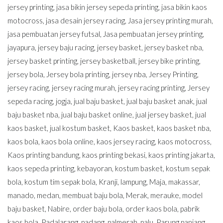
jersey printing
,
jasa bikin jersey sepeda printing
,
jasa bikin kaos
motocross
,
jasa desain jersey racing
,
Jasa jersey printing murah
,
jasa pembuatan jersey futsal
,
Jasa pembuatan jersey printing
,
jayapura
,
jersey baju racing
,
jersey basket
,
jersey basket nba
,
jersey basket printing
,
jersey basketball
,
jersey bike printing
,
jersey bola
,
Jersey bola printing
,
jersey nba
,
Jersey Printing
,
jersey racing
,
jersey racing murah
,
jersey racing printing
,
Jersey
sepeda racing
,
jogja
,
jual baju basket
,
jual baju basket anak
,
jual
baju basket nba
,
jual baju basket online
,
jual jersey basket
,
jual
kaos basket
,
jual kostum basket
,
Kaos basket
,
kaos basket nba
,
kaos bola
,
kaos bola online
,
kaos jersey racing
,
kaos motocross
,
Kaos printing bandung
,
kaos printing bekasi
,
kaos printing jakarta
,
kaos sepeda printing
,
kebayoran
,
kostum basket
,
kostum sepak
bola
,
kostum tim sepak bola
,
Kranji
,
lampung
,
Maja
,
makassar
,
manado
,
medan
,
membuat baju bola
,
Merak
,
merauke
,
model
baju basket
,
Nabire
,
order baju bola
,
order kaos bola
,
pabrik
kaos bola
,
Padalarang
,
padang
,
palmerah
,
palu
,
Parung panjang
,