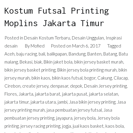
Kostum Futsal Printing
Moplins Jakarta Timur
Posted in
Desain Kostum Terbaru
,
Desain Unggulan
,
Inspirasi
desain
By
Mofied
Posted on
March 6, 2017
Tagged
Aceh
,
baju racing
,
bali
,
balikpapan
,
Bandung
,
Banten
,
Batang
,
Batu
malang
,
Bekasi
,
biak
,
Bikin jaket bola
,
bikin jersey basket murah
,
bikin jersey basket printing
,
Bikin jersey bola printing murah
,
bikin
jersey murah
,
bikin kaos
,
bikin kaos futsal
,
bogor
,
Cakung
,
Cilacap
,
Cirebon
,
create jersey
,
denpasar
,
depok
,
Desain Jersey printing
,
Flores
,
Jakarta
,
jakarta barat
,
jakarta pusat
,
jakarta selatan
,
jakarta timur
,
jakarta utara
,
jambi
,
Jasa bikin jersey printing
,
Jasa
jersey printing murah
,
jasa pembuatan jersey futsal
,
Jasa
pembuatan jersey printing
,
jayapura
,
jersey bola
,
Jersey bola
printing
,
jersey racing printing
,
jogja
,
jual kaos basket
,
kaos bola
,