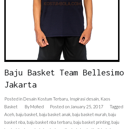
Baju Basket Team Bellesimo
Jakarta
Posted in
Desain Kostum Terbaru
,
Inspirasi desain
,
Kaos
Basket
By
Mofied
Posted on
January 25, 2017
Tagged
Aceh
,
baju basket
,
baju basket anak
,
baju basket murah
,
baju
basket nba
,
baju basket nba terbaru
,
baju basket printing
,
baju