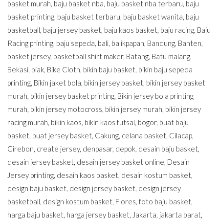
basket murah
,
baju basket nba
,
baju basket nba terbaru
,
baju
basket printing
,
baju basket terbaru
,
baju basket wanita
,
baju
basketball
,
baju jersey basket
,
baju kaos basket
,
baju racing
,
Baju
Racing printing
,
baju sepeda
,
bali
,
balikpapan
,
Bandung
,
Banten
,
basket jersey
,
basketball shirt maker
,
Batang
,
Batu malang
,
Bekasi
,
biak
,
Bike Cloth
,
bikin baju basket
,
bikin baju sepeda
printing
,
Bikin jaket bola
,
bikin jersey basket
,
bikin jersey basket
murah
,
bikin jersey basket printing
,
Bikin jersey bola printing
murah
,
bikin jersey motocross
,
bikin jersey murah
,
bikin jersey
racing murah
,
bikin kaos
,
bikin kaos futsal
,
bogor
,
buat baju
basket
,
buat jersey basket
,
Cakung
,
celana basket
,
Cilacap
,
Cirebon
,
create jersey
,
denpasar
,
depok
,
desain baju basket
,
desain jersey basket
,
desain jersey basket online
,
Desain
Jersey printing
,
desain kaos basket
,
desain kostum basket
,
design baju basket
,
design jersey basket
,
design jersey
basketball
,
design kostum basket
,
Flores
,
foto baju basket
,
harga baju basket
,
harga jersey basket
,
Jakarta
,
jakarta barat
,