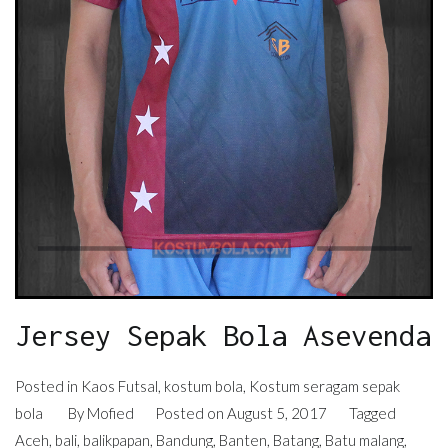
Jersey Sepak Bola Asevenda
Posted in
Kaos Futsal
,
kostum bola
,
Kostum seragam sepak
bola
By
Mofied
Posted on
August 5, 2017
Tagged
Aceh
,
bali
,
balikpapan
,
Bandung
,
Banten
,
Batang
,
Batu malang
,