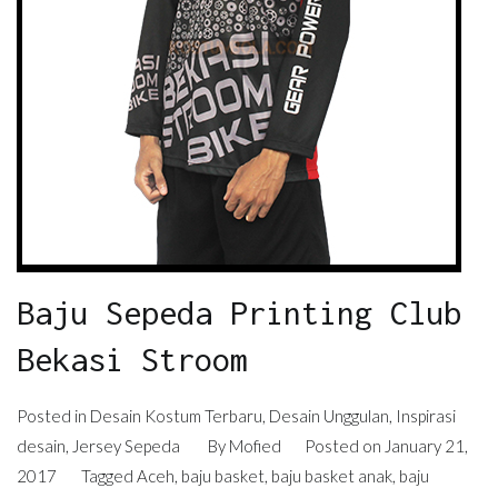
Baju Sepeda Printing Club
Bekasi Stroom
Posted in
Desain Kostum Terbaru
,
Desain Unggulan
,
Inspirasi
desain
,
Jersey Sepeda
By
Mofied
Posted on
January 21,
2017
Tagged
Aceh
,
baju basket
,
baju basket anak
,
baju