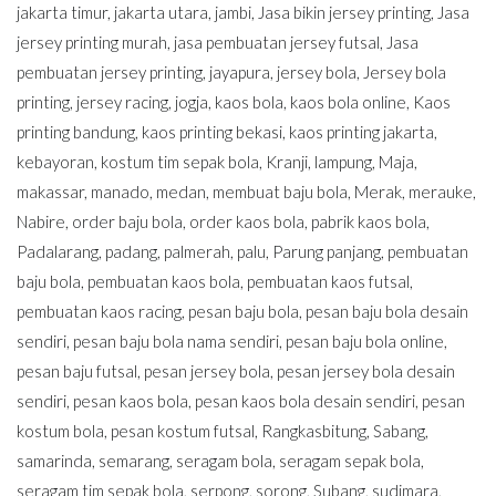
jakarta timur
,
jakarta utara
,
jambi
,
Jasa bikin jersey printing
,
Jasa
jersey printing murah
,
jasa pembuatan jersey futsal
,
Jasa
pembuatan jersey printing
,
jayapura
,
jersey bola
,
Jersey bola
printing
,
jersey racing
,
jogja
,
kaos bola
,
kaos bola online
,
Kaos
printing bandung
,
kaos printing bekasi
,
kaos printing jakarta
,
kebayoran
,
kostum tim sepak bola
,
Kranji
,
lampung
,
Maja
,
makassar
,
manado
,
medan
,
membuat baju bola
,
Merak
,
merauke
,
Nabire
,
order baju bola
,
order kaos bola
,
pabrik kaos bola
,
Padalarang
,
padang
,
palmerah
,
palu
,
Parung panjang
,
pembuatan
baju bola
,
pembuatan kaos bola
,
pembuatan kaos futsal
,
pembuatan kaos racing
,
pesan baju bola
,
pesan baju bola desain
sendiri
,
pesan baju bola nama sendiri
,
pesan baju bola online
,
pesan baju futsal
,
pesan jersey bola
,
pesan jersey bola desain
sendiri
,
pesan kaos bola
,
pesan kaos bola desain sendiri
,
pesan
kostum bola
,
pesan kostum futsal
,
Rangkasbitung
,
Sabang
,
samarinda
,
semarang
,
seragam bola
,
seragam sepak bola
,
seragam tim sepak bola
,
serpong
,
sorong
,
Subang
,
sudimara
,