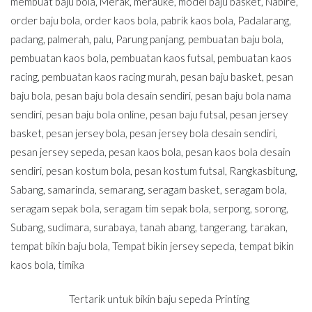
membuat baju bola
,
Merak
,
merauke
,
model baju basket
,
Nabire
,
order baju bola
,
order kaos bola
,
pabrik kaos bola
,
Padalarang
,
padang
,
palmerah
,
palu
,
Parung panjang
,
pembuatan baju bola
,
pembuatan kaos bola
,
pembuatan kaos futsal
,
pembuatan kaos
racing
,
pembuatan kaos racing murah
,
pesan baju basket
,
pesan
baju bola
,
pesan baju bola desain sendiri
,
pesan baju bola nama
sendiri
,
pesan baju bola online
,
pesan baju futsal
,
pesan jersey
basket
,
pesan jersey bola
,
pesan jersey bola desain sendiri
,
pesan jersey sepeda
,
pesan kaos bola
,
pesan kaos bola desain
sendiri
,
pesan kostum bola
,
pesan kostum futsal
,
Rangkasbitung
,
Sabang
,
samarinda
,
semarang
,
seragam basket
,
seragam bola
,
seragam sepak bola
,
seragam tim sepak bola
,
serpong
,
sorong
,
Subang
,
sudimara
,
surabaya
,
tanah abang
,
tangerang
,
tarakan
,
tempat bikin baju bola
,
Tempat bikin jersey sepeda
,
tempat bikin
kaos bola
,
timika
Tertarik untuk bikin baju sepeda Printing