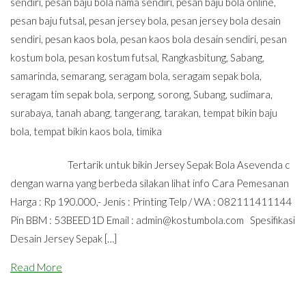
sendiri
,
pesan baju bola nama sendiri
,
pesan baju bola online
,
pesan baju futsal
,
pesan jersey bola
,
pesan jersey bola desain
sendiri
,
pesan kaos bola
,
pesan kaos bola desain sendiri
,
pesan
kostum bola
,
pesan kostum futsal
,
Rangkasbitung
,
Sabang
,
samarinda
,
semarang
,
seragam bola
,
seragam sepak bola
,
seragam tim sepak bola
,
serpong
,
sorong
,
Subang
,
sudimara
,
surabaya
,
tanah abang
,
tangerang
,
tarakan
,
tempat bikin baju
bola
,
tempat bikin kaos bola
,
timika
Tertarik untuk bikin Jersey Sepak Bola Asevenda c
dengan warna yang berbeda silakan lihat info Cara Pemesanan
Harga : Rp 190.000,- Jenis : Printing Telp / WA : 082111411144
Pin BBM : 53BEED1D Email :
admin@kostumbola.com
Spesifikasi
Desain Jersey Sepak […]
Read More