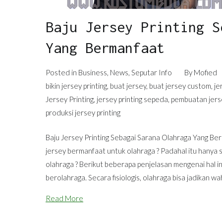
Baju Jersey Printing S
Yang Bermanfaat
Posted in
Business
,
News
,
Seputar Info
By
Mofied
bikin jersey printing
,
buat jersey
,
buat jersey custom
,
je
Jersey Printing
,
jersey printing sepeda
,
pembuatan jers
produksi jersey printing
Baju Jersey Printing Sebagai Sarana Olahraga Yang Be
jersey bermanfaat untuk olahraga ? Padahal itu hanya 
olahraga ? Berikut beberapa penjelasan mengenai hal
berolahraga. Secara fisiologis, olahraga bisa jadikan wa
Read More