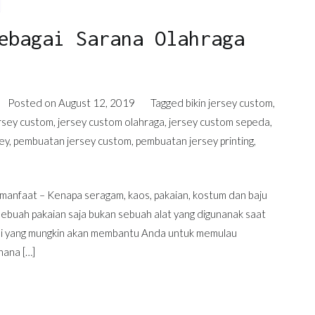
ebagai Sarana Olahraga
Posted on
August 12, 2019
Tagged
bikin jersey custom
,
rsey custom
,
jersey custom olahraga
,
jersey custom sepeda
,
ey
,
pembuatan jersey custom
,
pembuatan jersey printing
,
rmanfaat – Kenapa seragam, kaos, pakaian, kostum dan baju
sebuah pakaian saja bukan sebuah alat yang digunanak saat
 ini yang mungkin akan membantu Anda untuk memulau
hana […]