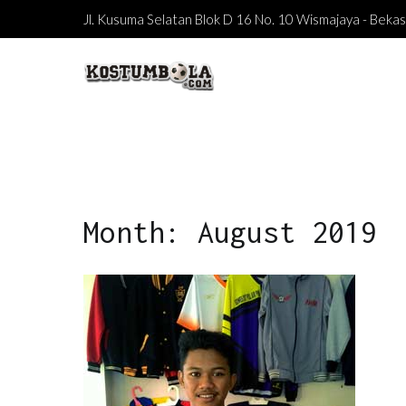
Skip
Jl. Kusuma Selatan Blok D 16 No. 10 Wismajaya - Bek
to
content
kostumbola.com
Tempat Terbaik Bikin Jersey
Month: August 2019