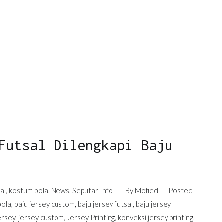
Futsal Dilengkapi Baju
al
,
kostum bola
,
News
,
Seputar Info
By
Mofied
Posted
bola
,
baju jersey custom
,
baju jersey futsal
,
baju jersey
ersey
,
jersey custom
,
Jersey Printing
,
konveksi jersey printing
,