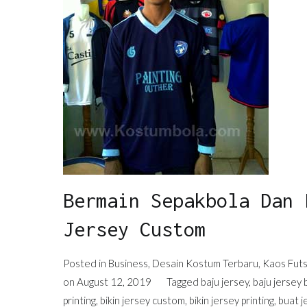
Bermain Sepakbola Dan 
Jersey Custom
Posted in
Business
,
Desain Kostum Terbaru
,
Kaos Futs
on
August 12, 2019
Tagged
baju jersey
,
baju jersey 
printing
,
bikin jersey custom
,
bikin jersey printing
,
buat j