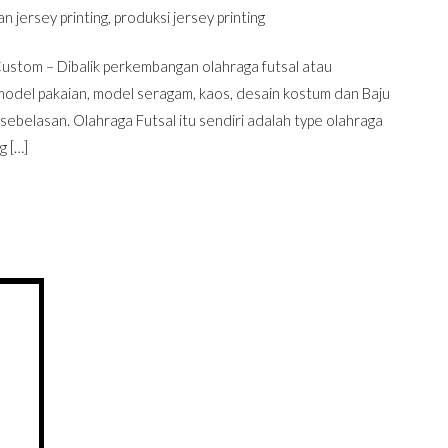
n jersey printing
,
produksi jersey printing
Custom – Dibalik perkembangan olahraga futsal atau
m model pakaian, model seragam, kaos, desain kostum dan Baju
sebelasan. Olahraga Futsal itu sendiri adalah type olahraga
g […]