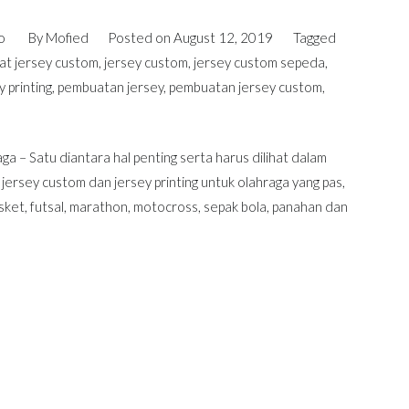
o
By
Mofied
Posted on
August 12, 2019
Tagged
at jersey custom
,
jersey custom
,
jersey custom sepeda
,
 printing
,
pembuatan jersey
,
pembuatan jersey custom
,
a – Satu diantara hal penting serta harus dilihat dalam
u jersey custom dan jersey printing untuk olahraga yang pas,
sket, futsal, marathon, motocross, sepak bola, panahan dan