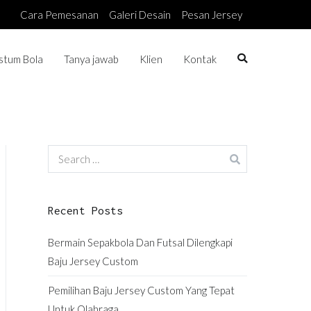
Cara Pemesanan
Galeri Desain
Pesan Jersey
stum Bola
Tanya jawab
Klien
Kontak
Search
for:
Recent Posts
Bermain Sepakbola Dan Futsal Dilengkapi
Baju Jersey Custom
Pemilihan Baju Jersey Custom Yang Tepat
Untuk Olahraga