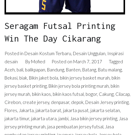
Seragam Futsal Printing
Win The Day Cikarang
Posted in
Desain Kostum Terbaru
,
Desain Unggulan
,
Inspirasi
desain
By
Mofied
Posted on
March 7, 2017
Tagged
Aceh
,
bali
,
balikpapan
,
Bandung
,
Banten
,
Batang
,
Batu malang
,
Bekasi
,
biak
,
Bikin jaket bola
,
bikin jersey basket murah
,
bikin
jersey basket printing
,
Bikin jersey bola printing murah
,
bikin
jersey murah
,
bikin kaos
,
bikin kaos futsal
,
bogor
,
Cakung
,
Cilacap
,
Cirebon
,
create jersey
,
denpasar
,
depok
,
Desain Jersey printing
,
Flores
,
Jakarta
,
jakarta barat
,
jakarta pusat
,
jakarta selatan
,
jakarta timur
,
jakarta utara
,
jambi
,
Jasa bikin jersey printing
,
Jasa
jersey printing murah
,
jasa pembuatan jersey futsal
,
Jasa
pembuatan jersey printing
,
jayapura
,
jersey bola
,
Jersey bola