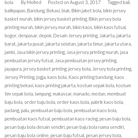
bola
By
Mofied
Posted on
August 3, 2017
Tagged
bali
,
balikpapan
,
Bandung
,
Bekasi
,
biak
,
Bikin jaket bola
,
bikin jersey
basket murah
,
bikin jersey basket printing
,
Bikin jersey bola
printing murah
,
bikin jersey murah
,
bikin kaos
,
bikin kaos futsal
,
bogor
,
denpasar
,
depok
,
Desain Jersey printing
,
Jakarta
,
jakarta
barat
,
jakarta pusat
,
jakarta selatan
,
jakarta timur
,
jakarta utara
,
jambi
,
Jasa bikin jersey printing
,
Jasa jersey printing murah
,
jasa
pembuatan jersey futsal
,
Jasa pembuatan jersey printing
,
jayapura
,
jersey basket printing
,
jersey bola
,
Jersey bola printing
,
Jersey Printing
,
jogja
,
kaos bola
,
Kaos printing bandung
,
kaos
printing bekasi
,
kaos printing jakarta
,
kostum sepak bola
,
kostum
tim sepak bola
,
lampung
,
makassar
,
manado
,
medan
,
membuat
baju bola
,
order baju bola
,
order kaos bola
,
pabrik kaos bola
,
padang
,
palu
,
pembuatan baju bola
,
pembuatan kaos bola
,
pembuatan kaos futsal
,
pembuatan kaos racing
,
pesan baju bola
,
pesan baju bola desain sendiri
,
pesan baju bola nama sendiri
,
pesan baju bola online
,
pesan baju futsal
,
pesan jersey bola
,