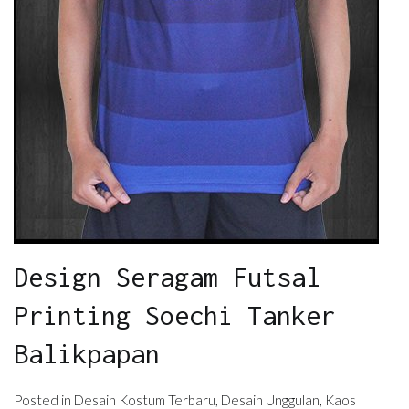
Design Seragam Futsal
Printing Soechi Tanker
Balikpapan
Posted in
Desain Kostum Terbaru
,
Desain Unggulan
,
Kaos