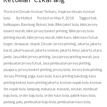
Posted in
Desain Kostum Terbaru
,
Inspirasi desain
,
kostum
bola
By
Mofied
Posted on
May 9, 2018
Tagged
bali
,
balikpapan
,
Bandung
,
Bekasi
,
biak
,
Bikin jaket bola
,
bikin jersey
basket murah
,
bikin jersey basket printing
,
Bikin jersey bola
printing murah
,
bikin jersey murah
,
bikin kaos
,
bikin kaos futsal
,
bogor
,
denpasar
,
depok
,
Desain Jersey printing
,
Jakarta
,
jakarta
barat
,
jakarta pusat
,
jakarta selatan
,
jakarta timur
,
jakarta utara
,
jambi
,
Jasa bikin jersey printing
,
Jasa jersey printing murah
,
jasa
pembuatan jersey futsal
,
Jasa pembuatan jersey printing
,
jayapura
,
jersey basket printing
,
jersey bola
,
Jersey bola printing
,
Jersey Printing
,
jogja
,
kaos bola
,
Kaos printing bandung
,
kaos
printing bekasi
,
kaos printing jakarta
,
kostum sepak bola
,
kostum
tim sepak bola
,
lampung
,
makassar
,
manado
,
medan
,
membuat
baju bola
,
order baju bola
,
order kaos bola
,
pabrik kaos bola
,
padang
,
palu
,
pembuatan baju bola
,
pembuatan kaos bola
,