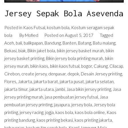
Jersey Sepak Bola Asevenda
Posted in
Kaos Futsal
,
kostum bola
,
Kostum seragam sepak
bola
By
Mofied
Posted on
August 5, 2017
Tagged
Aceh
,
bali
,
balikpapan
,
Bandung
,
Banten
,
Batang
,
Batu malang
,
Bekasi
,
biak
,
Bikin jaket bola
,
bikin jersey basket murah
,
bikin
jersey basket printing
,
Bikin jersey bola printing murah
,
bikin
jersey murah
,
bikin kaos
,
bikin kaos futsal
,
bogor
,
Cakung
,
Cilacap
,
Cirebon
,
create jersey
,
denpasar
,
depok
,
Desain Jersey printing
,
Flores
,
Jakarta
,
jakarta barat
,
jakarta pusat
,
jakarta selatan
,
jakarta timur
,
jakarta utara
,
jambi
,
Jasa bikin jersey printing
,
Jasa
jersey printing murah
,
jasa pembuatan jersey futsal
,
Jasa
pembuatan jersey printing
,
jayapura
,
jersey bola
,
Jersey bola
printing
,
jersey racing
,
jogja
,
kaos bola
,
kaos bola online
,
Kaos
printing bandung
,
kaos printing bekasi
,
kaos printing jakarta
,
kebayoran
,
kostum tim sepak bola
,
Kranji
,
lampung
,
Maja
,