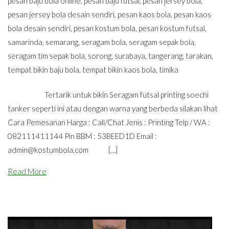
pesan baju bola online
,
pesan baju futsal
,
pesan jersey bola
,
pesan jersey bola desain sendiri
,
pesan kaos bola
,
pesan kaos
bola desain sendiri
,
pesan kostum bola
,
pesan kostum futsal
,
samarinda
,
semarang
,
seragam bola
,
seragam sepak bola
,
seragam tim sepak bola
,
sorong
,
surabaya
,
tangerang
,
tarakan
,
tempat bikin baju bola
,
tempat bikin kaos bola
,
timika
Tertarik untuk bikin Seragam futsal printing soechi
tanker seperti ini atau dengan warna yang berbeda silakan lihat
Cara Pemesanan Harga : Call/Chat Jenis : Printing Telp / WA :
082111411144 Pin BBM : 53BEED1D Email :
admin@kostumbola.com
[…]
Read More