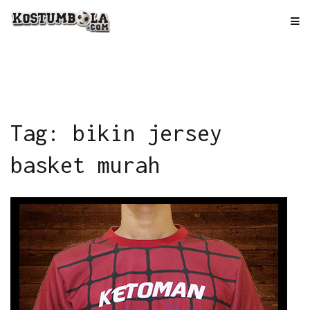
Skip
to
kostumbola.com
Tempat Terbaik Bikin Jersey
content
Tag: bikin jersey
basket murah