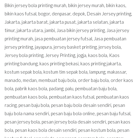
Bikin jersey bola printing murah
,
bikin jersey murah
,
bikin kaos
,
bikin kaos futsal
,
bogor
,
denpasar
,
depok
,
Desain Jersey printing
,
Jakarta
,
jakarta barat
,
jakarta pusat
,
jakarta selatan
,
jakarta
timur
,
jakarta utara
,
jambi
,
Jasa bikin jersey printing
,
Jasa jersey
printing murah
,
jasa pembuatan jersey futsal
,
Jasa pembuatan
jersey printing
,
jayapura
,
jersey basket printing
,
jersey bola
,
Jersey bola printing
,
Jersey Printing
,
jogja
,
kaos bola
,
Kaos
printing bandung
,
kaos printing bekasi
,
kaos printing jakarta
,
kostum sepak bola
,
kostum tim sepak bola
,
lampung
,
makassar
,
manado
,
medan
,
membuat baju bola
,
order baju bola
,
order kaos
bola
,
pabrik kaos bola
,
padang
,
palu
,
pembuatan baju bola
,
pembuatan kaos bola
,
pembuatan kaos futsal
,
pembuatan kaos
racing
,
pesan baju bola
,
pesan baju bola desain sendiri
,
pesan
baju bola nama sendiri
,
pesan baju bola online
,
pesan baju futsal
,
pesan jersey bola
,
pesan jersey bola desain sendiri
,
pesan kaos
bola
,
pesan kaos bola desain sendiri
,
pesan kostum bola
,
pesan