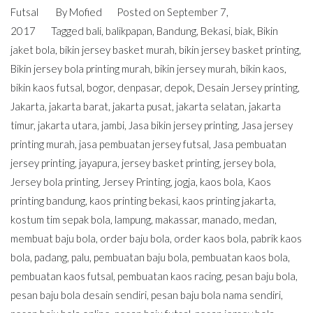
Futsal
By
Mofied
Posted on
September 7,
2017
Tagged
bali
,
balikpapan
,
Bandung
,
Bekasi
,
biak
,
Bikin
jaket bola
,
bikin jersey basket murah
,
bikin jersey basket printing
,
Bikin jersey bola printing murah
,
bikin jersey murah
,
bikin kaos
,
bikin kaos futsal
,
bogor
,
denpasar
,
depok
,
Desain Jersey printing
,
Jakarta
,
jakarta barat
,
jakarta pusat
,
jakarta selatan
,
jakarta
timur
,
jakarta utara
,
jambi
,
Jasa bikin jersey printing
,
Jasa jersey
printing murah
,
jasa pembuatan jersey futsal
,
Jasa pembuatan
jersey printing
,
jayapura
,
jersey basket printing
,
jersey bola
,
Jersey bola printing
,
Jersey Printing
,
jogja
,
kaos bola
,
Kaos
printing bandung
,
kaos printing bekasi
,
kaos printing jakarta
,
kostum tim sepak bola
,
lampung
,
makassar
,
manado
,
medan
,
membuat baju bola
,
order baju bola
,
order kaos bola
,
pabrik kaos
bola
,
padang
,
palu
,
pembuatan baju bola
,
pembuatan kaos bola
,
pembuatan kaos futsal
,
pembuatan kaos racing
,
pesan baju bola
,
pesan baju bola desain sendiri
,
pesan baju bola nama sendiri
,