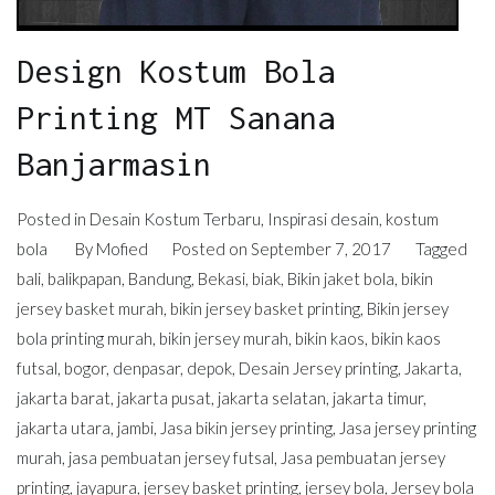
Design Kostum Bola
Printing MT Sanana
Banjarmasin
Posted in
Desain Kostum Terbaru
,
Inspirasi desain
,
kostum
bola
By
Mofied
Posted on
September 7, 2017
Tagged
bali
,
balikpapan
,
Bandung
,
Bekasi
,
biak
,
Bikin jaket bola
,
bikin
jersey basket murah
,
bikin jersey basket printing
,
Bikin jersey
bola printing murah
,
bikin jersey murah
,
bikin kaos
,
bikin kaos
futsal
,
bogor
,
denpasar
,
depok
,
Desain Jersey printing
,
Jakarta
,
jakarta barat
,
jakarta pusat
,
jakarta selatan
,
jakarta timur
,
jakarta utara
,
jambi
,
Jasa bikin jersey printing
,
Jasa jersey printing
murah
,
jasa pembuatan jersey futsal
,
Jasa pembuatan jersey
printing
,
jayapura
,
jersey basket printing
,
jersey bola
,
Jersey bola