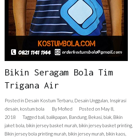
Bikin Seragam Bola Tim
Trigana Air
Posted in
Desain Kostum Terbaru
,
Desain Unggulan
,
Inspirasi
desain
,
kostum bola
By
Mofied
Posted on
May 8,
2018
Tagged
bali
,
balikpapan
,
Bandung
,
Bekasi
,
biak
,
Bikin
jaket bola
,
bikin jersey basket murah
,
bikin jersey basket printing
,
Bikin jersey bola printing murah
,
bikin jersey murah
,
bikin kaos
,