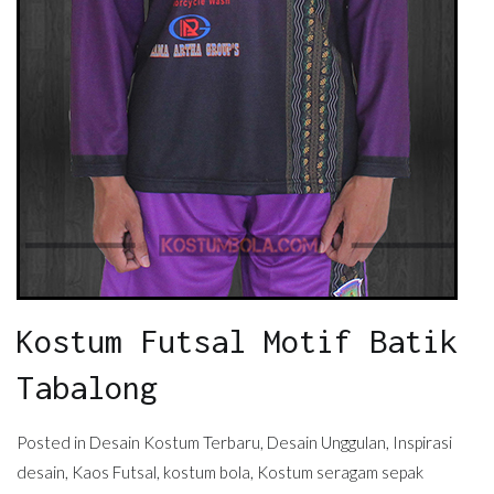
Kostum Futsal Motif Batik
Tabalong
Posted in
Desain Kostum Terbaru
,
Desain Unggulan
,
Inspirasi
desain
,
Kaos Futsal
,
kostum bola
,
Kostum seragam sepak