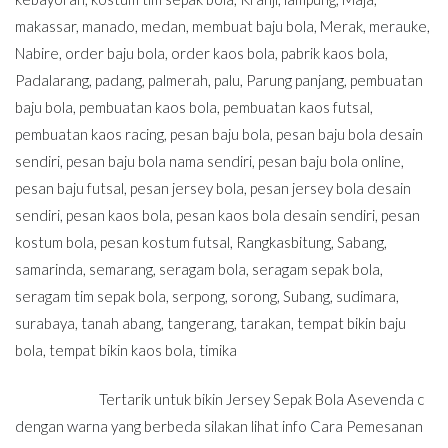
makassar
,
manado
,
medan
,
membuat baju bola
,
Merak
,
merauke
,
Nabire
,
order baju bola
,
order kaos bola
,
pabrik kaos bola
,
Padalarang
,
padang
,
palmerah
,
palu
,
Parung panjang
,
pembuatan
baju bola
,
pembuatan kaos bola
,
pembuatan kaos futsal
,
pembuatan kaos racing
,
pesan baju bola
,
pesan baju bola desain
sendiri
,
pesan baju bola nama sendiri
,
pesan baju bola online
,
pesan baju futsal
,
pesan jersey bola
,
pesan jersey bola desain
sendiri
,
pesan kaos bola
,
pesan kaos bola desain sendiri
,
pesan
kostum bola
,
pesan kostum futsal
,
Rangkasbitung
,
Sabang
,
samarinda
,
semarang
,
seragam bola
,
seragam sepak bola
,
seragam tim sepak bola
,
serpong
,
sorong
,
Subang
,
sudimara
,
surabaya
,
tanah abang
,
tangerang
,
tarakan
,
tempat bikin baju
bola
,
tempat bikin kaos bola
,
timika
Tertarik untuk bikin Jersey Sepak Bola Asevenda c
dengan warna yang berbeda silakan lihat info Cara Pemesanan