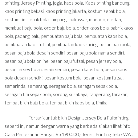
printing
,
Jersey Printing
,
jogja
,
kaos bola
,
Kaos printing bandung
,
kaos printing bekasi
,
kaos printing jakarta
,
kostum sepak bola
,
kostum tim sepak bola
,
lampung
,
makassar
,
manado
,
medan
,
membuat baju bola
,
order baju bola
,
order kaos bola
,
pabrik kaos
bola
,
padang
,
palu
,
pembuatan baju bola
,
pembuatan kaos bola
,
pembuatan kaos futsal
,
pembuatan kaos racing
,
pesan baju bola
,
pesan baju bola desain sendiri
,
pesan baju bola nama sendiri
,
pesan baju bola online
,
pesan baju futsal
,
pesan jersey bola
,
pesan jersey bola desain sendiri
,
pesan kaos bola
,
pesan kaos
bola desain sendiri
,
pesan kostum bola
,
pesan kostum futsal
,
samarinda
,
semarang
,
seragam bola
,
seragam sepak bola
,
seragam tim sepak bola
,
sorong
,
surabaya
,
tangerang
,
tarakan
,
tempat bikin baju bola
,
tempat bikin kaos bola
,
timika
Tertarik untuk bikin Design Jersey Bola Fullprinting
seperti ini, namun dengan warna yang berbeda silakan lihat info
Cara Pemesanan Harga : Rp 190.000,- Jenis : Printing Telp / WA :