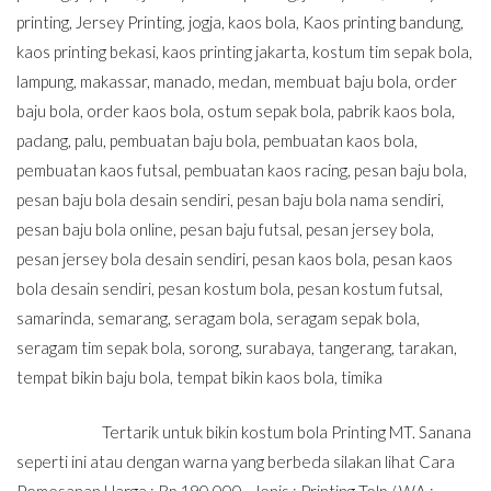
printing
,
Jersey Printing
,
jogja
,
kaos bola
,
Kaos printing bandung
,
kaos printing bekasi
,
kaos printing jakarta
,
kostum tim sepak bola
,
lampung
,
makassar
,
manado
,
medan
,
membuat baju bola
,
order
baju bola
,
order kaos bola
,
ostum sepak bola
,
pabrik kaos bola
,
padang
,
palu
,
pembuatan baju bola
,
pembuatan kaos bola
,
pembuatan kaos futsal
,
pembuatan kaos racing
,
pesan baju bola
,
pesan baju bola desain sendiri
,
pesan baju bola nama sendiri
,
pesan baju bola online
,
pesan baju futsal
,
pesan jersey bola
,
pesan jersey bola desain sendiri
,
pesan kaos bola
,
pesan kaos
bola desain sendiri
,
pesan kostum bola
,
pesan kostum futsal
,
samarinda
,
semarang
,
seragam bola
,
seragam sepak bola
,
seragam tim sepak bola
,
sorong
,
surabaya
,
tangerang
,
tarakan
,
tempat bikin baju bola
,
tempat bikin kaos bola
,
timika
Tertarik untuk bikin kostum bola Printing MT. Sanana
seperti ini atau dengan warna yang berbeda silakan lihat Cara
Pemesanan Harga : Rp 190.000,- Jenis : Printing Telp / WA :