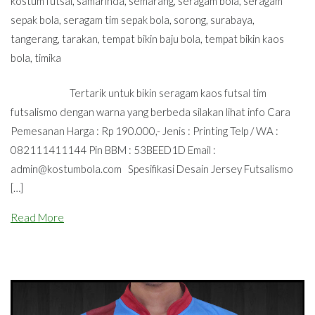
kostum futsal
,
samarinda
,
semarang
,
seragam bola
,
seragam
sepak bola
,
seragam tim sepak bola
,
sorong
,
surabaya
,
tangerang
,
tarakan
,
tempat bikin baju bola
,
tempat bikin kaos
bola
,
timika
Tertarik untuk bikin seragam kaos futsal tim
futsalismo dengan warna yang berbeda silakan lihat info Cara
Pemesanan Harga : Rp 190.000,- Jenis : Printing Telp / WA :
082111411144 Pin BBM : 53BEED1D Email :
admin@kostumbola.com
Spesifikasi Desain Jersey Futsalismo
[…]
Read More