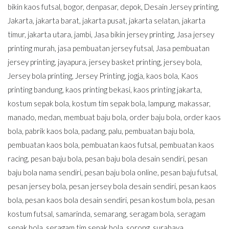
bikin kaos futsal
,
bogor
,
denpasar
,
depok
,
Desain Jersey printing
,
Jakarta
,
jakarta barat
,
jakarta pusat
,
jakarta selatan
,
jakarta
timur
,
jakarta utara
,
jambi
,
Jasa bikin jersey printing
,
Jasa jersey
printing murah
,
jasa pembuatan jersey futsal
,
Jasa pembuatan
jersey printing
,
jayapura
,
jersey basket printing
,
jersey bola
,
Jersey bola printing
,
Jersey Printing
,
jogja
,
kaos bola
,
Kaos
printing bandung
,
kaos printing bekasi
,
kaos printing jakarta
,
kostum sepak bola
,
kostum tim sepak bola
,
lampung
,
makassar
,
manado
,
medan
,
membuat baju bola
,
order baju bola
,
order kaos
bola
,
pabrik kaos bola
,
padang
,
palu
,
pembuatan baju bola
,
pembuatan kaos bola
,
pembuatan kaos futsal
,
pembuatan kaos
racing
,
pesan baju bola
,
pesan baju bola desain sendiri
,
pesan
baju bola nama sendiri
,
pesan baju bola online
,
pesan baju futsal
,
pesan jersey bola
,
pesan jersey bola desain sendiri
,
pesan kaos
bola
,
pesan kaos bola desain sendiri
,
pesan kostum bola
,
pesan
kostum futsal
,
samarinda
,
semarang
,
seragam bola
,
seragam
sepak bola
,
seragam tim sepak bola
,
sorong
,
surabaya
,