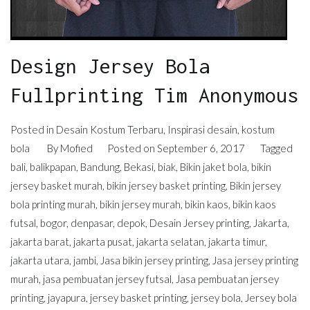
Design Jersey Bola
Fullprinting Tim Anonymous
Posted in
Desain Kostum Terbaru
,
Inspirasi desain
,
kostum
bola
By
Mofied
Posted on
September 6, 2017
Tagged
bali
,
balikpapan
,
Bandung
,
Bekasi
,
biak
,
Bikin jaket bola
,
bikin
jersey basket murah
,
bikin jersey basket printing
,
Bikin jersey
bola printing murah
,
bikin jersey murah
,
bikin kaos
,
bikin kaos
futsal
,
bogor
,
denpasar
,
depok
,
Desain Jersey printing
,
Jakarta
,
jakarta barat
,
jakarta pusat
,
jakarta selatan
,
jakarta timur
,
jakarta utara
,
jambi
,
Jasa bikin jersey printing
,
Jasa jersey printing
murah
,
jasa pembuatan jersey futsal
,
Jasa pembuatan jersey
printing
,
jayapura
,
jersey basket printing
,
jersey bola
,
Jersey bola