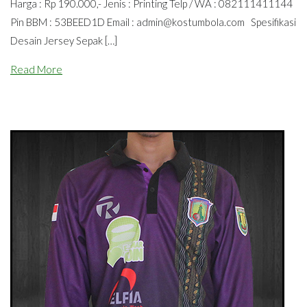
Harga : Rp 190.000,- Jenis : Printing Telp / WA : 082111411144
Pin BBM : 53BEED1D Email :
admin@kostumbola.com
Spesifikasi
Desain Jersey Sepak […]
Read More