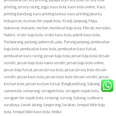
printing
,
jersey racing
,
jogja
,
kaos bola
,
kaos bola online
,
Kaos
printing bandung
,
kaos printing bekasi
,
kaos printing jakarta
,
kebayoran
,
kostum tim sepak bola
,
Kranji
,
lampung
,
Maja
,
makassar
,
manado
,
medan
,
membuat baju bola
,
Merak
,
merauke
,
Nabire
,
order baju bola
,
order kaos bola
,
pabrik kaos bola
,
Padalarang
,
padang
,
palmerah
,
palu
,
Parung panjang
,
pembuatan
baju bola
,
pembuatan kaos bola
,
pembuatan kaos futsal
,
pembuatan kaos racing
,
pesan baju bola
,
pesan baju bola desain
sendiri
,
pesan baju bola nama sendiri
,
pesan baju bola online
,
pesan baju futsal
,
pesan jersey bola
,
pesan jersey bola desain
sendiri
,
pesan kaos bola
,
pesan kaos bola desain sendiri
,
pesan
kostum bola
,
pesan kostum futsal
,
Rangkasbitung
,
Sabang
,
samarinda
,
semarang
,
seragam bola
,
seragam sepak bola
,
seragam tim sepak bola
,
serpong
,
sorong
,
Subang
,
sudimara
,
surabaya
,
tanah abang
,
tangerang
,
tarakan
,
tempat bikin baju
bola
,
tempat bikin kaos bola
,
timika