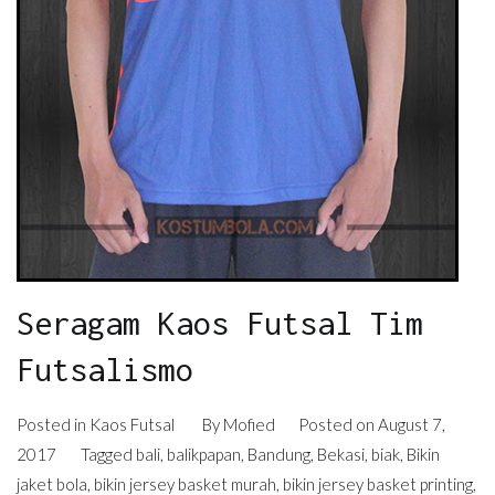
Seragam Kaos Futsal Tim
Futsalismo
Posted in
Kaos Futsal
By
Mofied
Posted on
August 7,
2017
Tagged
bali
,
balikpapan
,
Bandung
,
Bekasi
,
biak
,
Bikin
jaket bola
,
bikin jersey basket murah
,
bikin jersey basket printing
,