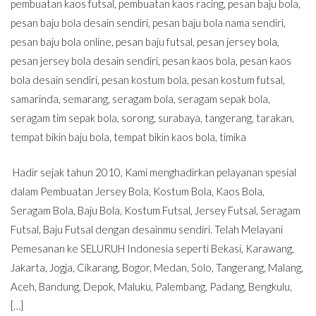
pembuatan kaos futsal
,
pembuatan kaos racing
,
pesan baju bola
,
pesan baju bola desain sendiri
,
pesan baju bola nama sendiri
,
pesan baju bola online
,
pesan baju futsal
,
pesan jersey bola
,
pesan jersey bola desain sendiri
,
pesan kaos bola
,
pesan kaos
bola desain sendiri
,
pesan kostum bola
,
pesan kostum futsal
,
samarinda
,
semarang
,
seragam bola
,
seragam sepak bola
,
seragam tim sepak bola
,
sorong
,
surabaya
,
tangerang
,
tarakan
,
tempat bikin baju bola
,
tempat bikin kaos bola
,
timika
Hadir sejak tahun 2010, Kami menghadirkan pelayanan spesial
dalam Pembuatan Jersey Bola, Kostum Bola, Kaos Bola,
Seragam Bola, Baju Bola, Kostum Futsal, Jersey Futsal, Seragam
Futsal, Baju Futsal dengan desainmu sendiri. Telah Melayani
Pemesanan ke SELURUH Indonesia seperti Bekasi, Karawang,
Jakarta, Jogja, Cikarang, Bogor, Medan, Solo, Tangerang, Malang,
Aceh, Bandung, Depok, Maluku, Palembang, Padang, Bengkulu,
[…]