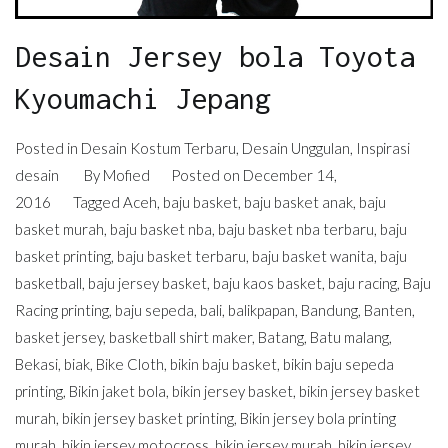
Desain Jersey bola Toyota
Kyoumachi Jepang
Posted in
Desain Kostum Terbaru
,
Desain Unggulan
,
Inspirasi
desain
By
Mofied
Posted on
December 14,
2016
Tagged
Aceh
,
baju basket
,
baju basket anak
,
baju
basket murah
,
baju basket nba
,
baju basket nba terbaru
,
baju
basket printing
,
baju basket terbaru
,
baju basket wanita
,
baju
basketball
,
baju jersey basket
,
baju kaos basket
,
baju racing
,
Baju
Racing printing
,
baju sepeda
,
bali
,
balikpapan
,
Bandung
,
Banten
,
basket jersey
,
basketball shirt maker
,
Batang
,
Batu malang
,
Bekasi
,
biak
,
Bike Cloth
,
bikin baju basket
,
bikin baju sepeda
printing
,
Bikin jaket bola
,
bikin jersey basket
,
bikin jersey basket
murah
,
bikin jersey basket printing
,
Bikin jersey bola printing
murah
,
bikin jersey motocross
,
bikin jersey murah
,
bikin jersey