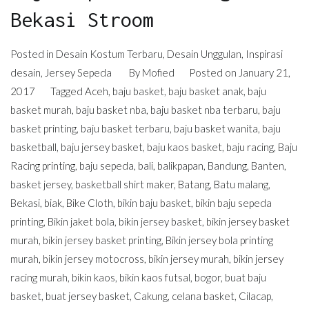
Bekasi Stroom
Posted in
Desain Kostum Terbaru
,
Desain Unggulan
,
Inspirasi
desain
,
Jersey Sepeda
By
Mofied
Posted on
January 21,
2017
Tagged
Aceh
,
baju basket
,
baju basket anak
,
baju
basket murah
,
baju basket nba
,
baju basket nba terbaru
,
baju
basket printing
,
baju basket terbaru
,
baju basket wanita
,
baju
basketball
,
baju jersey basket
,
baju kaos basket
,
baju racing
,
Baju
Racing printing
,
baju sepeda
,
bali
,
balikpapan
,
Bandung
,
Banten
,
basket jersey
,
basketball shirt maker
,
Batang
,
Batu malang
,
Bekasi
,
biak
,
Bike Cloth
,
bikin baju basket
,
bikin baju sepeda
printing
,
Bikin jaket bola
,
bikin jersey basket
,
bikin jersey basket
murah
,
bikin jersey basket printing
,
Bikin jersey bola printing
murah
,
bikin jersey motocross
,
bikin jersey murah
,
bikin jersey
racing murah
,
bikin kaos
,
bikin kaos futsal
,
bogor
,
buat baju
basket
,
buat jersey basket
,
Cakung
,
celana basket
,
Cilacap
,