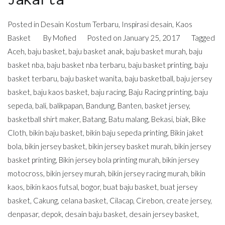
Posted in
Desain Kostum Terbaru
,
Inspirasi desain
,
Kaos
Basket
By
Mofied
Posted on
January 25, 2017
Tagged
Aceh
,
baju basket
,
baju basket anak
,
baju basket murah
,
baju
basket nba
,
baju basket nba terbaru
,
baju basket printing
,
baju
basket terbaru
,
baju basket wanita
,
baju basketball
,
baju jersey
basket
,
baju kaos basket
,
baju racing
,
Baju Racing printing
,
baju
sepeda
,
bali
,
balikpapan
,
Bandung
,
Banten
,
basket jersey
,
basketball shirt maker
,
Batang
,
Batu malang
,
Bekasi
,
biak
,
Bike
Cloth
,
bikin baju basket
,
bikin baju sepeda printing
,
Bikin jaket
bola
,
bikin jersey basket
,
bikin jersey basket murah
,
bikin jersey
basket printing
,
Bikin jersey bola printing murah
,
bikin jersey
motocross
,
bikin jersey murah
,
bikin jersey racing murah
,
bikin
kaos
,
bikin kaos futsal
,
bogor
,
buat baju basket
,
buat jersey
basket
,
Cakung
,
celana basket
,
Cilacap
,
Cirebon
,
create jersey
,
denpasar
,
depok
,
desain baju basket
,
desain jersey basket
,