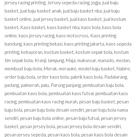
jersey racing printing
,
Jersey sepeda racing
,
jogja
,
jual baju
basket
,
jual baju basket anak
,
jual baju basket nba
,
jual baju
basket online
,
jual jersey basket
,
jual kaos basket
,
jual kostum
basket
,
Kaos basket
,
kaos basket nba
,
kaos bola
,
kaos bola
online
,
kaos jersey racing
,
kaos motocross
,
Kaos printing
bandung
,
kaos printing bekasi
,
kaos printing jakarta
,
kaos sepeda
printing
,
kebayoran
,
kostum basket
,
kostum sepak bola
,
kostum
tim sepak bola
,
Kranji
,
lampung
,
Maja
,
makassar
,
manado
,
medan
,
membuat baju bola
,
Merak
,
merauke
,
model baju basket
,
Nabire
,
order baju bola
,
order kaos bola
,
pabrik kaos bola
,
Padalarang
,
padang
,
palmerah
,
palu
,
Parung panjang
,
pembuatan baju bola
,
pembuatan kaos bola
,
pembuatan kaos futsal
,
pembuatan kaos
racing
,
pembuatan kaos racing murah
,
pesan baju basket
,
pesan
baju bola
,
pesan baju bola desain sendiri
,
pesan baju bola nama
sendiri
,
pesan baju bola online
,
pesan baju futsal
,
pesan jersey
basket
,
pesan jersey bola
,
pesan jersey bola desain sendiri
,
pesan jersey sepeda
,
pesan kaos bola
,
pesan kaos bola desain