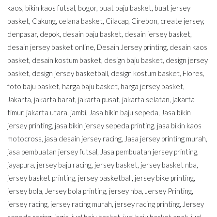
kaos
,
bikin kaos futsal
,
bogor
,
buat baju basket
,
buat jersey
basket
,
Cakung
,
celana basket
,
Cilacap
,
Cirebon
,
create jersey
,
denpasar
,
depok
,
desain baju basket
,
desain jersey basket
,
desain jersey basket online
,
Desain Jersey printing
,
desain kaos
basket
,
desain kostum basket
,
design baju basket
,
design jersey
basket
,
design jersey basketball
,
design kostum basket
,
Flores
,
foto baju basket
,
harga baju basket
,
harga jersey basket
,
Jakarta
,
jakarta barat
,
jakarta pusat
,
jakarta selatan
,
jakarta
timur
,
jakarta utara
,
jambi
,
Jasa bikin baju sepeda
,
Jasa bikin
jersey printing
,
jasa bikin jersey sepeda printing
,
jasa bikin kaos
motocross
,
jasa desain jersey racing
,
Jasa jersey printing murah
,
jasa pembuatan jersey futsal
,
Jasa pembuatan jersey printing
,
jayapura
,
jersey baju racing
,
jersey basket
,
jersey basket nba
,
jersey basket printing
,
jersey basketball
,
jersey bike printing
,
jersey bola
,
Jersey bola printing
,
jersey nba
,
Jersey Printing
,
jersey racing
,
jersey racing murah
,
jersey racing printing
,
Jersey