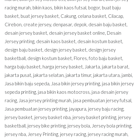
racing murah
,
bikin kaos
,
bikin kaos futsal
,
bogor
,
buat baju
basket
,
buat jersey basket
,
Cakung
,
celana basket
,
Cilacap
,
Cirebon
,
create jersey
,
denpasar
,
depok
,
desain baju basket
,
desain jersey basket
,
desain jersey basket online
,
Desain
Jersey printing
,
desain kaos basket
,
desain kostum basket
,
design baju basket
,
design jersey basket
,
design jersey
basketball
,
design kostum basket
,
Flores
,
foto baju basket
,
harga baju basket
,
harga jersey basket
,
Jakarta
,
jakarta barat
,
jakarta pusat
,
jakarta selatan
,
jakarta timur
,
jakarta utara
,
jambi
,
Jasa bikin baju sepeda
,
Jasa bikin jersey printing
,
jasa bikin jersey
sepeda printing
,
jasa bikin kaos motocross
,
jasa desain jersey
racing
,
Jasa jersey printing murah
,
jasa pembuatan jersey futsal
,
Jasa pembuatan jersey printing
,
jayapura
,
jersey baju racing
,
jersey basket
,
jersey basket nba
,
jersey basket printing
,
jersey
basketball
,
jersey bike printing
,
jersey bola
,
Jersey bola printing
,
jersey nba
,
Jersey Printing
,
jersey racing
,
jersey racing murah
,