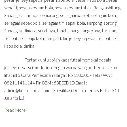
sendiri
,
pesan kostum bola
,
pesan kostum futsal
,
Rangkasbitung
,
Sabang
,
samarinda
,
semarang
,
seragam basket
,
seragam bola
,
seragam sepak bola
,
seragam tim sepak bola
,
serpong
,
sorong
,
Subang
,
sudimara
,
surabaya
,
tanah abang
,
tangerang
,
tarakan
,
tempat bikin baju bola
,
Tempat bikin jersey sepeda
,
tempat bikin
kaos bola
,
timika
Tertarik untuk bikin kaos futsal memakai desain
jersey futsal sci model ini dengan warna yang berbeda silakan
lihat info Cara Pemesanan Harga : Rp 150.000,- Telp / WA :
082111411144 Pin BBM : 53BEED1D Email :
admin@kostumbola.com
Spesifikasi Desain Jersey Futsal SCI
Jakarta […]
Read More