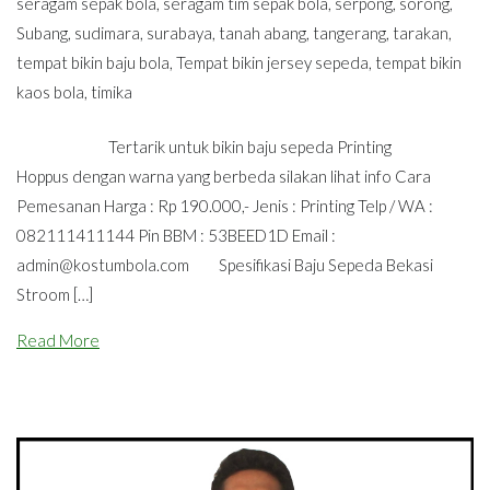
seragam sepak bola
,
seragam tim sepak bola
,
serpong
,
sorong
,
Subang
,
sudimara
,
surabaya
,
tanah abang
,
tangerang
,
tarakan
,
tempat bikin baju bola
,
Tempat bikin jersey sepeda
,
tempat bikin
kaos bola
,
timika
Tertarik untuk bikin baju sepeda Printing
Hoppus dengan warna yang berbeda silakan lihat info Cara
Pemesanan Harga : Rp 190.000,- Jenis : Printing Telp / WA :
082111411144 Pin BBM : 53BEED1D Email :
admin@kostumbola.com
Spesifikasi Baju Sepeda Bekasi
Stroom […]
Read More