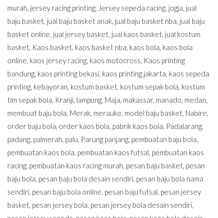
murah
,
jersey racing printing
,
Jersey sepeda racing
,
jogja
,
jual
baju basket
,
jual baju basket anak
,
jual baju basket nba
,
jual baju
basket online
,
jual jersey basket
,
jual kaos basket
,
jual kostum
basket
,
Kaos basket
,
kaos basket nba
,
kaos bola
,
kaos bola
online
,
kaos jersey racing
,
kaos motocross
,
Kaos printing
bandung
,
kaos printing bekasi
,
kaos printing jakarta
,
kaos sepeda
printing
,
kebayoran
,
kostum basket
,
kostum sepak bola
,
kostum
tim sepak bola
,
Kranji
,
lampung
,
Maja
,
makassar
,
manado
,
medan
,
membuat baju bola
,
Merak
,
merauke
,
model baju basket
,
Nabire
,
order baju bola
,
order kaos bola
,
pabrik kaos bola
,
Padalarang
,
padang
,
palmerah
,
palu
,
Parung panjang
,
pembuatan baju bola
,
pembuatan kaos bola
,
pembuatan kaos futsal
,
pembuatan kaos
racing
,
pembuatan kaos racing murah
,
pesan baju basket
,
pesan
baju bola
,
pesan baju bola desain sendiri
,
pesan baju bola nama
sendiri
,
pesan baju bola online
,
pesan baju futsal
,
pesan jersey
basket
,
pesan jersey bola
,
pesan jersey bola desain sendiri
,
pesan jersey sepeda
,
pesan kaos bola
,
pesan kaos bola desain