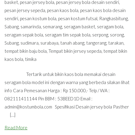
basket
,
pesan jersey bola
,
pesan jersey bola desain sendiri
,
pesan jersey sepeda
,
pesan kaos bola
,
pesan kaos bola desain
sendiri
,
pesan kostum bola
,
pesan kostum futsal
,
Rangkasbitung
,
Sabang
,
samarinda
,
semarang
,
seragam basket
,
seragam bola
,
seragam sepak bola
,
seragam tim sepak bola
,
serpong
,
sorong
,
Subang
,
sudimara
,
surabaya
,
tanah abang
,
tangerang
,
tarakan
,
tempat bikin baju bola
,
Tempat bikin jersey sepeda
,
tempat bikin
kaos bola
,
timika
Tertarik untuk bikin kaos bola memakai desain
seragam bola model ini dengan warna yang berbeda silakan lihat
info Cara Pemesanan Harga : Rp 150.000,- Telp / WA :
082111411144 Pin BBM : 53BEED1D Email :
admin@kostumbola.com
Spesifikasi Desain jersey bola Pasther
[…]
Read More