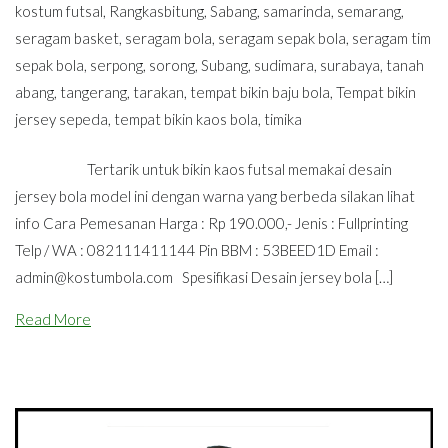
kostum futsal
,
Rangkasbitung
,
Sabang
,
samarinda
,
semarang
,
seragam basket
,
seragam bola
,
seragam sepak bola
,
seragam tim
sepak bola
,
serpong
,
sorong
,
Subang
,
sudimara
,
surabaya
,
tanah
abang
,
tangerang
,
tarakan
,
tempat bikin baju bola
,
Tempat bikin
jersey sepeda
,
tempat bikin kaos bola
,
timika
Tertarik untuk bikin kaos futsal memakai desain
jersey bola model ini dengan warna yang berbeda silakan lihat
info Cara Pemesanan Harga : Rp 190.000,- Jenis : Fullprinting
Telp / WA : 082111411144 Pin BBM : 53BEED1D Email :
admin@kostumbola.com
Spesifikasi Desain jersey bola […]
Read More