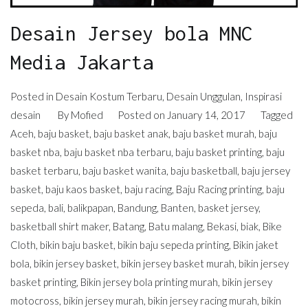
Desain Jersey bola MNC
Media Jakarta
Posted in
Desain Kostum Terbaru
,
Desain Unggulan
,
Inspirasi
desain
By
Mofied
Posted on
January 14, 2017
Tagged
Aceh
,
baju basket
,
baju basket anak
,
baju basket murah
,
baju
basket nba
,
baju basket nba terbaru
,
baju basket printing
,
baju
basket terbaru
,
baju basket wanita
,
baju basketball
,
baju jersey
basket
,
baju kaos basket
,
baju racing
,
Baju Racing printing
,
baju
sepeda
,
bali
,
balikpapan
,
Bandung
,
Banten
,
basket jersey
,
basketball shirt maker
,
Batang
,
Batu malang
,
Bekasi
,
biak
,
Bike
Cloth
,
bikin baju basket
,
bikin baju sepeda printing
,
Bikin jaket
bola
,
bikin jersey basket
,
bikin jersey basket murah
,
bikin jersey
basket printing
,
Bikin jersey bola printing murah
,
bikin jersey
motocross
,
bikin jersey murah
,
bikin jersey racing murah
,
bikin