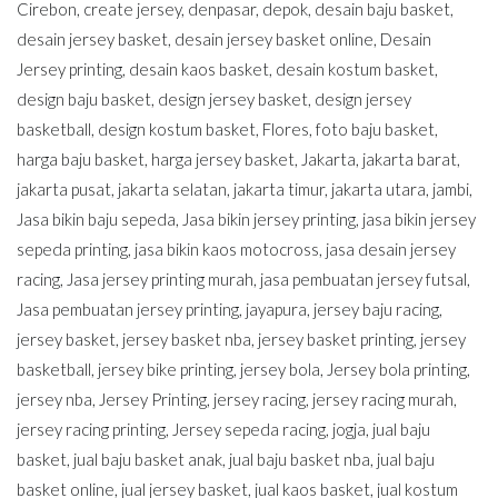
Cirebon
,
create jersey
,
denpasar
,
depok
,
desain baju basket
,
desain jersey basket
,
desain jersey basket online
,
Desain
Jersey printing
,
desain kaos basket
,
desain kostum basket
,
design baju basket
,
design jersey basket
,
design jersey
basketball
,
design kostum basket
,
Flores
,
foto baju basket
,
harga baju basket
,
harga jersey basket
,
Jakarta
,
jakarta barat
,
jakarta pusat
,
jakarta selatan
,
jakarta timur
,
jakarta utara
,
jambi
,
Jasa bikin baju sepeda
,
Jasa bikin jersey printing
,
jasa bikin jersey
sepeda printing
,
jasa bikin kaos motocross
,
jasa desain jersey
racing
,
Jasa jersey printing murah
,
jasa pembuatan jersey futsal
,
Jasa pembuatan jersey printing
,
jayapura
,
jersey baju racing
,
jersey basket
,
jersey basket nba
,
jersey basket printing
,
jersey
basketball
,
jersey bike printing
,
jersey bola
,
Jersey bola printing
,
jersey nba
,
Jersey Printing
,
jersey racing
,
jersey racing murah
,
jersey racing printing
,
Jersey sepeda racing
,
jogja
,
jual baju
basket
,
jual baju basket anak
,
jual baju basket nba
,
jual baju
basket online
,
jual jersey basket
,
jual kaos basket
,
jual kostum