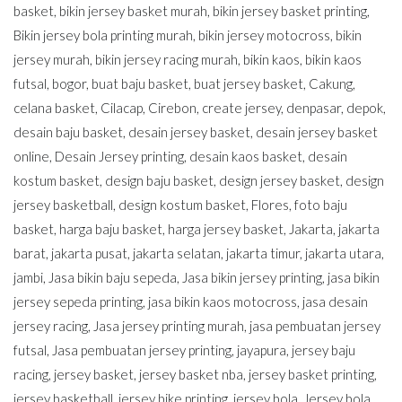
basket
,
bikin jersey basket murah
,
bikin jersey basket printing
,
Bikin jersey bola printing murah
,
bikin jersey motocross
,
bikin
jersey murah
,
bikin jersey racing murah
,
bikin kaos
,
bikin kaos
futsal
,
bogor
,
buat baju basket
,
buat jersey basket
,
Cakung
,
celana basket
,
Cilacap
,
Cirebon
,
create jersey
,
denpasar
,
depok
,
desain baju basket
,
desain jersey basket
,
desain jersey basket
online
,
Desain Jersey printing
,
desain kaos basket
,
desain
kostum basket
,
design baju basket
,
design jersey basket
,
design
jersey basketball
,
design kostum basket
,
Flores
,
foto baju
basket
,
harga baju basket
,
harga jersey basket
,
Jakarta
,
jakarta
barat
,
jakarta pusat
,
jakarta selatan
,
jakarta timur
,
jakarta utara
,
jambi
,
Jasa bikin baju sepeda
,
Jasa bikin jersey printing
,
jasa bikin
jersey sepeda printing
,
jasa bikin kaos motocross
,
jasa desain
jersey racing
,
Jasa jersey printing murah
,
jasa pembuatan jersey
futsal
,
Jasa pembuatan jersey printing
,
jayapura
,
jersey baju
racing
,
jersey basket
,
jersey basket nba
,
jersey basket printing
,
jersey basketball
,
jersey bike printing
,
jersey bola
,
Jersey bola