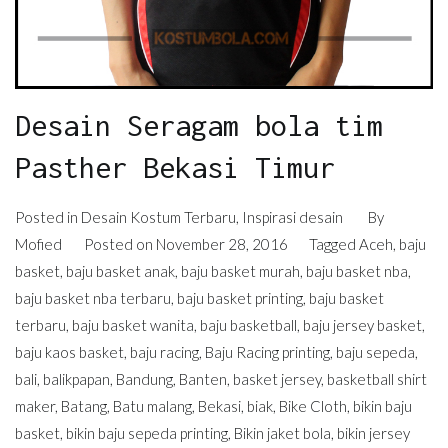
Desain Seragam bola tim
Pasther Bekasi Timur
Posted in
Desain Kostum Terbaru
,
Inspirasi desain
By
Mofied
Posted on
November 28, 2016
Tagged
Aceh
,
baju
basket
,
baju basket anak
,
baju basket murah
,
baju basket nba
,
baju basket nba terbaru
,
baju basket printing
,
baju basket
terbaru
,
baju basket wanita
,
baju basketball
,
baju jersey basket
,
baju kaos basket
,
baju racing
,
Baju Racing printing
,
baju sepeda
,
bali
,
balikpapan
,
Bandung
,
Banten
,
basket jersey
,
basketball shirt
maker
,
Batang
,
Batu malang
,
Bekasi
,
biak
,
Bike Cloth
,
bikin baju
basket
,
bikin baju sepeda printing
,
Bikin jaket bola
,
bikin jersey