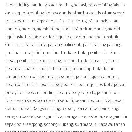
Kaos printing bandung
,
kaos printing bekasi
,
kaos printing jakarta
,
kaos sepeda printing
,
kebayoran
,
kostum basket
,
kostum sepak
bola
,
kostum tim sepak bola
,
Kranji
,
lampung
,
Maja
,
makassar
,
manado
,
medan
,
membuat baju bola
,
Merak
,
merauke
,
model
baju basket
,
Nabire
,
order baju bola
,
order kaos bola
,
pabrik
kaos bola
,
Padalarang
,
padang
,
palmerah
,
palu
,
Parung panjang
,
pembuatan baju bola
,
pembuatan kaos bola
,
pembuatan kaos
futsal
,
pembuatan kaos racing
,
pembuatan kaos racing murah
,
pesan baju basket
,
pesan baju bola
,
pesan baju bola desain
sendiri
,
pesan baju bola nama sendiri
,
pesan baju bola online
,
pesan baju futsal
,
pesan jersey basket
,
pesan jersey bola
,
pesan
jersey bola desain sendiri
,
pesan jersey sepeda
,
pesan kaos
bola
,
pesan kaos bola desain sendiri
,
pesan kostum bola
,
pesan
kostum futsal
,
Rangkasbitung
,
Sabang
,
samarinda
,
semarang
,
seragam basket
,
seragam bola
,
seragam sepak bola
,
seragam tim
sepak bola
,
serpong
,
sorong
,
Subang
,
sudimara
,
surabaya
,
tanah