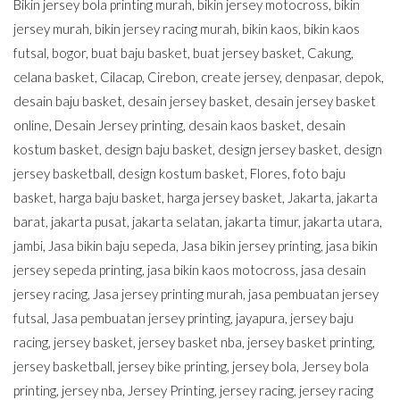
Bikin jersey bola printing murah
,
bikin jersey motocross
,
bikin
jersey murah
,
bikin jersey racing murah
,
bikin kaos
,
bikin kaos
futsal
,
bogor
,
buat baju basket
,
buat jersey basket
,
Cakung
,
celana basket
,
Cilacap
,
Cirebon
,
create jersey
,
denpasar
,
depok
,
desain baju basket
,
desain jersey basket
,
desain jersey basket
online
,
Desain Jersey printing
,
desain kaos basket
,
desain
kostum basket
,
design baju basket
,
design jersey basket
,
design
jersey basketball
,
design kostum basket
,
Flores
,
foto baju
basket
,
harga baju basket
,
harga jersey basket
,
Jakarta
,
jakarta
barat
,
jakarta pusat
,
jakarta selatan
,
jakarta timur
,
jakarta utara
,
jambi
,
Jasa bikin baju sepeda
,
Jasa bikin jersey printing
,
jasa bikin
jersey sepeda printing
,
jasa bikin kaos motocross
,
jasa desain
jersey racing
,
Jasa jersey printing murah
,
jasa pembuatan jersey
futsal
,
Jasa pembuatan jersey printing
,
jayapura
,
jersey baju
racing
,
jersey basket
,
jersey basket nba
,
jersey basket printing
,
jersey basketball
,
jersey bike printing
,
jersey bola
,
Jersey bola
printing
,
jersey nba
,
Jersey Printing
,
jersey racing
,
jersey racing