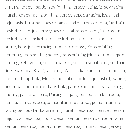
printing
,
jersey nba
,
Jersey Printing
,
jersey racing
,
jersey racing
murah
,
jersey racing printing
,
Jersey sepeda racing
,
jogja
,
jual
baju basket
,
jual baju basket anak
,
jual baju basket nba
,
jual baju
basket online
,
jual jersey basket
,
jual kaos basket
,
jual kostum
basket
,
Kaos basket
,
kaos basket nba
,
kaos bola
,
kaos bola
online
,
kaos jersey racing
,
kaos motocross
,
Kaos printing
bandung
,
kaos printing bekasi
,
kaos printing jakarta
,
kaos sepeda
printing
,
kebayoran
,
kostum basket
,
kostum sepak bola
,
kostum
tim sepak bola
,
Kranji
,
lampung
,
Maja
,
makassar
,
manado
,
medan
,
membuat baju bola
,
Merak
,
merauke
,
model baju basket
,
Nabire
,
order baju bola
,
order kaos bola
,
pabrik kaos bola
,
Padalarang
,
padang
,
palmerah
,
palu
,
Parung panjang
,
pembuatan baju bola
,
pembuatan kaos bola
,
pembuatan kaos futsal
,
pembuatan kaos
racing
,
pembuatan kaos racing murah
,
pesan baju basket
,
pesan
baju bola
,
pesan baju bola desain sendiri
,
pesan baju bola nama
sendiri
,
pesan baju bola online
,
pesan baju futsal
,
pesan jersey