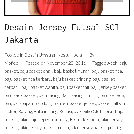
Desain Jersey Futsal SCI
Jakarta
Posted in
Desain Unggulan
,
kostum bola
By
Mofied
Posted on
November 28, 2016
Tagged
Aceh
,
baju
basket
,
baju basket anak
,
baju basket murah
,
baju basket nba
,
baju basket nba terbaru
,
baju basket printing
,
baju basket
terbaru
,
baju basket wanita
,
baju basketball
,
baju jersey basket
,
baju kaos basket
,
baju racing
,
Baju Racing printing
,
baju sepeda
,
bali
,
balikpapan
,
Bandung
,
Banten
,
basket jersey
,
basketball shirt
maker
,
Batang
,
Batu malang
,
Bekasi
,
biak
,
Bike Cloth
,
bikin baju
basket
,
bikin baju sepeda printing
,
Bikin jaket bola
,
bikin jersey
basket
,
bikin jersey basket murah
,
bikin jersey basket printing
,