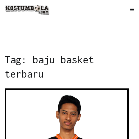
Skip
to
kostumbola.com
Tempat Terbaik Bikin Jersey
content
Tag: baju basket
terbaru