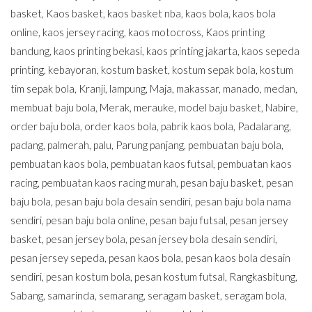
basket
,
Kaos basket
,
kaos basket nba
,
kaos bola
,
kaos bola
online
,
kaos jersey racing
,
kaos motocross
,
Kaos printing
bandung
,
kaos printing bekasi
,
kaos printing jakarta
,
kaos sepeda
printing
,
kebayoran
,
kostum basket
,
kostum sepak bola
,
kostum
tim sepak bola
,
Kranji
,
lampung
,
Maja
,
makassar
,
manado
,
medan
,
membuat baju bola
,
Merak
,
merauke
,
model baju basket
,
Nabire
,
order baju bola
,
order kaos bola
,
pabrik kaos bola
,
Padalarang
,
padang
,
palmerah
,
palu
,
Parung panjang
,
pembuatan baju bola
,
pembuatan kaos bola
,
pembuatan kaos futsal
,
pembuatan kaos
racing
,
pembuatan kaos racing murah
,
pesan baju basket
,
pesan
baju bola
,
pesan baju bola desain sendiri
,
pesan baju bola nama
sendiri
,
pesan baju bola online
,
pesan baju futsal
,
pesan jersey
basket
,
pesan jersey bola
,
pesan jersey bola desain sendiri
,
pesan jersey sepeda
,
pesan kaos bola
,
pesan kaos bola desain
sendiri
,
pesan kostum bola
,
pesan kostum futsal
,
Rangkasbitung
,
Sabang
,
samarinda
,
semarang
,
seragam basket
,
seragam bola
,