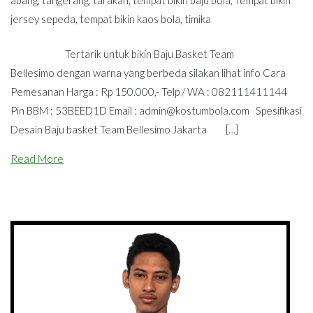
abang
,
tangerang
,
tarakan
,
tempat bikin baju bola
,
Tempat bikin
jersey sepeda
,
tempat bikin kaos bola
,
timika
Tertarik untuk bikin Baju Basket Team
Bellesimo dengan warna yang berbeda silakan lihat info Cara
Pemesanan Harga : Rp 150.000,- Telp / WA : 082111411144
Pin BBM : 53BEED1D Email :
admin@kostumbola.com
Spesifikasi
Desain Baju basket Team Bellesimo Jakarta […]
Read More