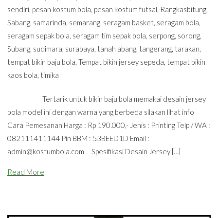
sendiri
,
pesan kostum bola
,
pesan kostum futsal
,
Rangkasbitung
,
Sabang
,
samarinda
,
semarang
,
seragam basket
,
seragam bola
,
seragam sepak bola
,
seragam tim sepak bola
,
serpong
,
sorong
,
Subang
,
sudimara
,
surabaya
,
tanah abang
,
tangerang
,
tarakan
,
tempat bikin baju bola
,
Tempat bikin jersey sepeda
,
tempat bikin
kaos bola
,
timika
Tertarik untuk bikin baju bola memakai desain jersey
bola model ini dengan warna yang berbeda silakan lihat info
Cara Pemesanan Harga : Rp 190.000,- Jenis : Printing Telp / WA :
082111411144 Pin BBM : 53BEED1D Email :
admin@kostumbola.com
Spesifikasi Desain Jersey […]
Read More