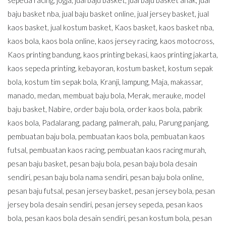
sepeda racing
,
jogja
,
jual baju basket
,
jual baju basket anak
,
jual
baju basket nba
,
jual baju basket online
,
jual jersey basket
,
jual
kaos basket
,
jual kostum basket
,
Kaos basket
,
kaos basket nba
,
kaos bola
,
kaos bola online
,
kaos jersey racing
,
kaos motocross
,
Kaos printing bandung
,
kaos printing bekasi
,
kaos printing jakarta
,
kaos sepeda printing
,
kebayoran
,
kostum basket
,
kostum sepak
bola
,
kostum tim sepak bola
,
Kranji
,
lampung
,
Maja
,
makassar
,
manado
,
medan
,
membuat baju bola
,
Merak
,
merauke
,
model
baju basket
,
Nabire
,
order baju bola
,
order kaos bola
,
pabrik
kaos bola
,
Padalarang
,
padang
,
palmerah
,
palu
,
Parung panjang
,
pembuatan baju bola
,
pembuatan kaos bola
,
pembuatan kaos
futsal
,
pembuatan kaos racing
,
pembuatan kaos racing murah
,
pesan baju basket
,
pesan baju bola
,
pesan baju bola desain
sendiri
,
pesan baju bola nama sendiri
,
pesan baju bola online
,
pesan baju futsal
,
pesan jersey basket
,
pesan jersey bola
,
pesan
jersey bola desain sendiri
,
pesan jersey sepeda
,
pesan kaos
bola
,
pesan kaos bola desain sendiri
,
pesan kostum bola
,
pesan