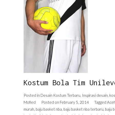
Kostum Bola Tim Unilev
Posted in
Desain Kostum Terbaru
,
Inspirasi desain
,
kos
Mofied
Posted on
February 5, 2014
Tagged
Ace
murah
,
baju basket nba
,
baju basket nba terbaru
,
baju b