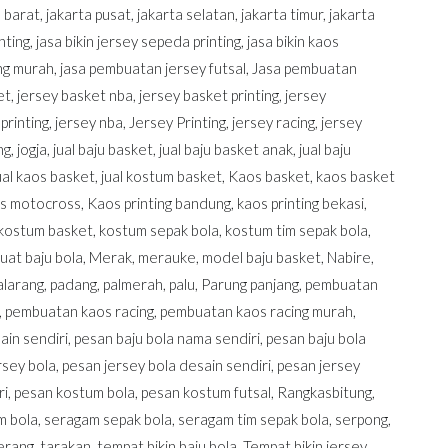
a barat
,
jakarta pusat
,
jakarta selatan
,
jakarta timur
,
jakarta
nting
,
jasa bikin jersey sepeda printing
,
jasa bikin kaos
ing murah
,
jasa pembuatan jersey futsal
,
Jasa pembuatan
et
,
jersey basket nba
,
jersey basket printing
,
jersey
printing
,
jersey nba
,
Jersey Printing
,
jersey racing
,
jersey
ng
,
jogja
,
jual baju basket
,
jual baju basket anak
,
jual baju
ual kaos basket
,
jual kostum basket
,
Kaos basket
,
kaos basket
s motocross
,
Kaos printing bandung
,
kaos printing bekasi
,
kostum basket
,
kostum sepak bola
,
kostum tim sepak bola
,
at baju bola
,
Merak
,
merauke
,
model baju basket
,
Nabire
,
larang
,
padang
,
palmerah
,
palu
,
Parung panjang
,
pembuatan
,
pembuatan kaos racing
,
pembuatan kaos racing murah
,
ain sendiri
,
pesan baju bola nama sendiri
,
pesan baju bola
rsey bola
,
pesan jersey bola desain sendiri
,
pesan jersey
ri
,
pesan kostum bola
,
pesan kostum futsal
,
Rangkasbitung
,
m bola
,
seragam sepak bola
,
seragam tim sepak bola
,
serpong
,
erang
,
tarakan
,
tempat bikin baju bola
,
Tempat bikin jersey