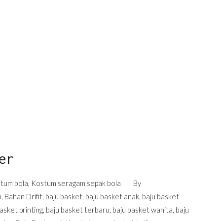
er
tum bola
,
Kostum seragam sepak bola
By
h
,
Bahan Drifit
,
baju basket
,
baju basket anak
,
baju basket
asket printing
,
baju basket terbaru
,
baju basket wanita
,
baju