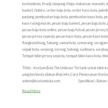
kostumbola
,
Kranji
,
lampung
,
Maja
,
makassar
,
manado
,
basket
,
Nabire
,
order baju bola
,
order kaos bola
,
pabrik
panjang
,
pembuatan baju bola
,
pembuatan kaos bola
,
pe
kaos racing murah
,
pesan baju basket
,
pesan baju bola
,
pesan baju bola online
,
pesan baju futsal
,
pesan jersey 
pesan jersey sepeda
,
pesan kaos bola
,
pesan kaos bola
Rangkasbitung
,
Sabang
,
samarinda
,
semarang
,
seragam
sepak bola
,
serpong
,
sorong
,
Subang
,
sudimara
,
suraba
Tempat bikin jersey sepeda
,
tempat bikin kaos bola
,
tim
Tittle : Kostum Bola Tim Unilever Tertarik untuk bikin
yang berbeda silakan lihat info Cara Pemesanan Kont
admin@kostumbola.com
Spesifikasi : Bahan : Se
Read More