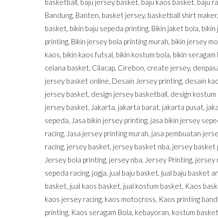
basketball
,
baju jersey basket
,
baju kaos basket
,
baju r
Bandung
,
Banten
,
basket jersey
,
basketball shirt maker
basket
,
bikin baju sepeda printing
,
Bikin jaket bola
,
bikin
printing
,
Bikin jersey bola printing murah
,
bikin jersey m
kaos
,
bikin kaos futsal
,
bikin kostum bola
,
bikin seragam 
celana basket
,
Cilacap
,
Cirebon
,
create jersey
,
denpas
jersey basket online
,
Desain Jersey printing
,
desain ka
jersey basket
,
design jersey basketball
,
design kostum
jersey basket
,
Jakarta
,
jakarta barat
,
jakarta pusat
,
jak
sepeda
,
Jasa bikin jersey printing
,
jasa bikin jersey sepe
racing
,
Jasa jersey printing murah
,
jasa pembuatan jerse
racing
,
jersey basket
,
jersey basket nba
,
jersey basket 
Jersey bola printing
,
jersey nba
,
Jersey Printing
,
jersey 
sepeda racing
,
jogja
,
jual baju basket
,
jual baju basket a
basket
,
jual kaos basket
,
jual kostum basket
,
Kaos bask
kaos jersey racing
,
kaos motocross
,
Kaos printing ban
printing
,
Kaos seragam Bola
,
kebayoran
,
kostum baske