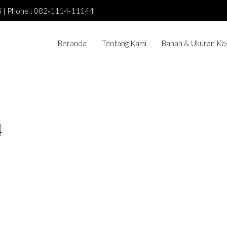
asi | Phone : 082-1114-11144
Beranda
Tentang Kami
Bahan & Ukuran Ko
4