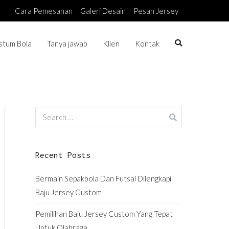
Cara Pemesanan
Galeri Desain
Pesan Jersey
stum Bola
Tanya jawab
Klien
Kontak
Search
for:
Recent Posts
Bermain Sepakbola Dan Futsal Dilengkapi
Baju Jersey Custom
Pemilihan Baju Jersey Custom Yang Tepat
Untuk Olahraga