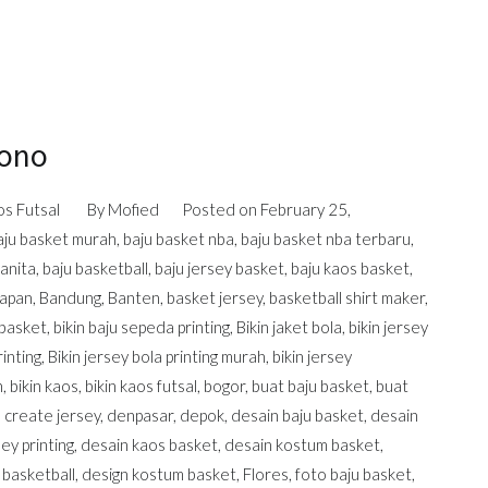
ono
s Futsal
By
Mofied
Posted on
February 25,
aju basket murah
,
baju basket nba
,
baju basket nba terbaru
,
anita
,
baju basketball
,
baju jersey basket
,
baju kaos basket
,
papan
,
Bandung
,
Banten
,
basket jersey
,
basketball shirt maker
,
 basket
,
bikin baju sepeda printing
,
Bikin jaket bola
,
bikin jersey
rinting
,
Bikin jersey bola printing murah
,
bikin jersey
h
,
bikin kaos
,
bikin kaos futsal
,
bogor
,
buat baju basket
,
buat
,
create jersey
,
denpasar
,
depok
,
desain baju basket
,
desain
ey printing
,
desain kaos basket
,
desain kostum basket
,
 basketball
,
design kostum basket
,
Flores
,
foto baju basket
,