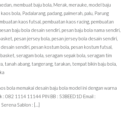
medan
,
membuat baju bola
,
Merak
,
merauke
,
model baju
 kaos bola
,
Padalarang
,
padang
,
palmerah
,
palu
,
Parung
mbuatan kaos futsal
,
pembuatan kaos racing
,
pembuatan
pesan baju bola desain sendiri
,
pesan baju bola nama sendiri
,
basket
,
pesan jersey bola
,
pesan jersey bola desain sendiri
,
 desain sendiri
,
pesan kostum bola
,
pesan kostum futsal
,
 basket
,
seragam bola
,
seragam sepak bola
,
seragam tim
ya
,
tanah abang
,
tangerang
,
tarakan
,
tempat bikin baju bola
,
ika
 kaos bola memakai desain baju bola model ini dengan warna
ak : 082 1114 11144 PIN BB : 53BEED1D Email :
rena Sablon : […]