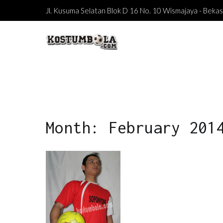
Skip
Jl. Kusuma Selatan Blok D 16 No. 10 Wismajaya - Bek
to
content
kostumbola.com
Tempat Terbaik Bikin Jersey
Month: February 201