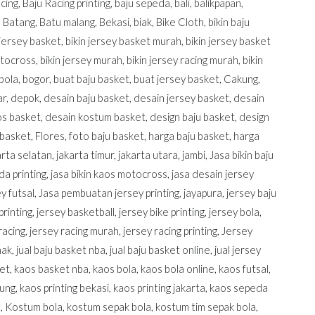
acing
,
Baju Racing printing
,
baju sepeda
,
bali
,
balikpapan
,
,
Batang
,
Batu malang
,
Bekasi
,
biak
,
Bike Cloth
,
bikin baju
 jersey basket
,
bikin jersey basket murah
,
bikin jersey basket
otocross
,
bikin jersey murah
,
bikin jersey racing murah
,
bikin
bola
,
bogor
,
buat baju basket
,
buat jersey basket
,
Cakung
,
ar
,
depok
,
desain baju basket
,
desain jersey basket
,
desain
os basket
,
desain kostum basket
,
design baju basket
,
design
 basket
,
Flores
,
foto baju basket
,
harga baju basket
,
harga
arta selatan
,
jakarta timur
,
jakarta utara
,
jambi
,
Jasa bikin baju
da printing
,
jasa bikin kaos motocross
,
jasa desain jersey
y futsal
,
Jasa pembuatan jersey printing
,
jayapura
,
jersey baju
printing
,
jersey basketball
,
jersey bike printing
,
jersey bola
,
racing
,
jersey racing murah
,
jersey racing printing
,
Jersey
nak
,
jual baju basket nba
,
jual baju basket online
,
jual jersey
et
,
kaos basket nba
,
kaos bola
,
kaos bola online
,
kaos futsal
,
dung
,
kaos printing bekasi
,
kaos printing jakarta
,
kaos sepeda
t
,
Kostum bola
,
kostum sepak bola
,
kostum tim sepak bola
,