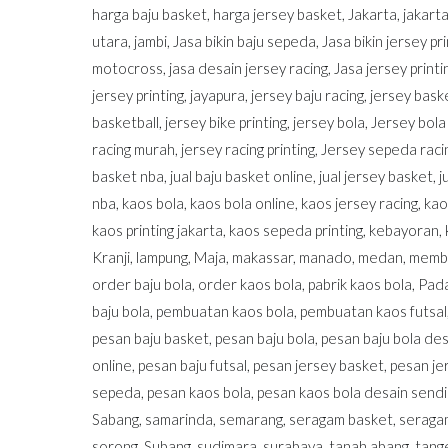
harga baju basket
,
harga jersey basket
,
Jakarta
,
jakart
utara
,
jambi
,
Jasa bikin baju sepeda
,
Jasa bikin jersey pri
motocross
,
jasa desain jersey racing
,
Jasa jersey print
jersey printing
,
jayapura
,
jersey baju racing
,
jersey bask
basketball
,
jersey bike printing
,
jersey bola
,
Jersey bola 
racing murah
,
jersey racing printing
,
Jersey sepeda raci
basket nba
,
jual baju basket online
,
jual jersey basket
,
j
nba
,
kaos bola
,
kaos bola online
,
kaos jersey racing
,
kao
kaos printing jakarta
,
kaos sepeda printing
,
kebayoran
,
Kranji
,
lampung
,
Maja
,
makassar
,
manado
,
medan
,
membu
order baju bola
,
order kaos bola
,
pabrik kaos bola
,
Pada
baju bola
,
pembuatan kaos bola
,
pembuatan kaos futsal
pesan baju basket
,
pesan baju bola
,
pesan baju bola des
online
,
pesan baju futsal
,
pesan jersey basket
,
pesan je
sepeda
,
pesan kaos bola
,
pesan kaos bola desain sendi
Sabang
,
samarinda
,
semarang
,
seragam basket
,
seraga
sorong
,
Subang
,
sudimara
,
surabaya
,
tanah abang
,
tang