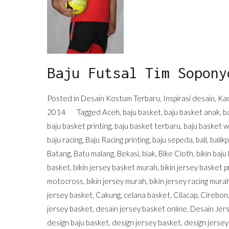
Baju Futsal Tim Sopony
Posted in
Desain Kostum Terbaru
,
Inspirasi desain
,
Kao
2014
Tagged
Aceh
,
baju basket
,
baju basket anak
,
b
baju basket printing
,
baju basket terbaru
,
baju basket w
baju racing
,
Baju Racing printing
,
baju sepeda
,
bali
,
balik
Batang
,
Batu malang
,
Bekasi
,
biak
,
Bike Cloth
,
bikin baju
basket
,
bikin jersey basket murah
,
bikin jersey basket p
motocross
,
bikin jersey murah
,
bikin jersey racing mura
jersey basket
,
Cakung
,
celana basket
,
Cilacap
,
Cirebon
jersey basket
,
desain jersey basket online
,
Desain Jers
design baju basket
,
design jersey basket
,
design jersey