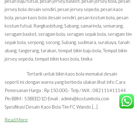
pesan baju futsal
,
pesan jersey basket
,
pesan jersey bola
,
pesan
jersey bola desain sendiri
,
pesan jersey sepeda
,
pesan kaos
bola
,
pesan kaos bola desain sendiri
,
pesan kostum bola
,
pesan
kostum futsal
,
Rangkasbitung
,
Sabang
,
samarinda
,
semarang
,
seragam basket
,
seragam bola
,
seragam sepak bola
,
seragam tim
sepak bola
,
serpong
,
sorong
,
Subang
,
sudimara
,
surabaya
,
tanah
abang
,
tangerang
,
tarakan
,
tempat bikin baju bola
,
Tempat bikin
jersey sepeda
,
tempat bikin kaos bola
,
timika
Tertarik untuk bikin kaos bola memakai desain
seperti ini dengan warna yang berbeda silakan lihat info Cara
Pemesanan Harga : Rp 150.000,- Telp / WA : 082111411144
Pin BBM : 53BEED1D Email :
admin@kostumbola.com
Spesifikasi Desain Kaos Bola Tim FC Wando […]
Read More