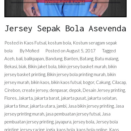
Jersey Sepak Bola Asevenda
Posted in
Kaos Futsal
,
kostum bola
,
Kostum seragam sepak
bola
By
Mofied
Posted on
August 5, 2017
Tagged
Aceh
,
bali
,
balikpapan
,
Bandung
,
Banten
,
Batang
,
Batu malang
,
Bekasi
,
biak
,
Bikin jaket bola
,
bikin jersey basket murah
,
bikin
jersey basket printing
,
Bikin jersey bola printing murah
,
bikin
jersey murah
,
bikin kaos
,
bikin kaos futsal
,
bogor
,
Cakung
,
Cilacap
,
Cirebon
,
create jersey
,
denpasar
,
depok
,
Desain Jersey printing
,
Flores
,
Jakarta
,
jakarta barat
,
jakarta pusat
,
jakarta selatan
,
jakarta timur
,
jakarta utara
,
jambi
,
Jasa bikin jersey printing
,
Jasa
jersey printing murah
,
jasa pembuatan jersey futsal
,
Jasa
pembuatan jersey printing
,
jayapura
,
jersey bola
,
Jersey bola
printing
,
jersey racing
,
jogja
,
kaos bola
,
kaos bola online
,
Kaos