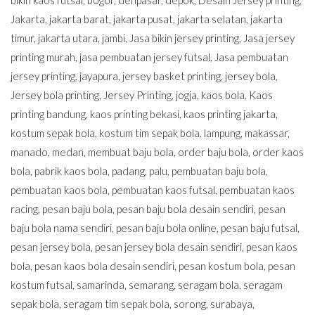
Jakarta
,
jakarta barat
,
jakarta pusat
,
jakarta selatan
,
jakarta
timur
,
jakarta utara
,
jambi
,
Jasa bikin jersey printing
,
Jasa jersey
printing murah
,
jasa pembuatan jersey futsal
,
Jasa pembuatan
jersey printing
,
jayapura
,
jersey basket printing
,
jersey bola
,
Jersey bola printing
,
Jersey Printing
,
jogja
,
kaos bola
,
Kaos
printing bandung
,
kaos printing bekasi
,
kaos printing jakarta
,
kostum sepak bola
,
kostum tim sepak bola
,
lampung
,
makassar
,
manado
,
medan
,
membuat baju bola
,
order baju bola
,
order kaos
bola
,
pabrik kaos bola
,
padang
,
palu
,
pembuatan baju bola
,
pembuatan kaos bola
,
pembuatan kaos futsal
,
pembuatan kaos
racing
,
pesan baju bola
,
pesan baju bola desain sendiri
,
pesan
baju bola nama sendiri
,
pesan baju bola online
,
pesan baju futsal
,
pesan jersey bola
,
pesan jersey bola desain sendiri
,
pesan kaos
bola
,
pesan kaos bola desain sendiri
,
pesan kostum bola
,
pesan
kostum futsal
,
samarinda
,
semarang
,
seragam bola
,
seragam
sepak bola
,
seragam tim sepak bola
,
sorong
,
surabaya
,