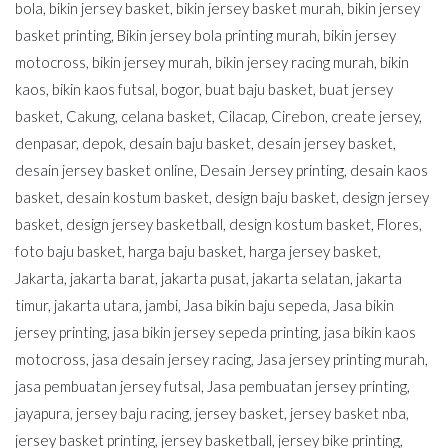
bola
,
bikin jersey basket
,
bikin jersey basket murah
,
bikin jersey
basket printing
,
Bikin jersey bola printing murah
,
bikin jersey
motocross
,
bikin jersey murah
,
bikin jersey racing murah
,
bikin
kaos
,
bikin kaos futsal
,
bogor
,
buat baju basket
,
buat jersey
basket
,
Cakung
,
celana basket
,
Cilacap
,
Cirebon
,
create jersey
,
denpasar
,
depok
,
desain baju basket
,
desain jersey basket
,
desain jersey basket online
,
Desain Jersey printing
,
desain kaos
basket
,
desain kostum basket
,
design baju basket
,
design jersey
basket
,
design jersey basketball
,
design kostum basket
,
Flores
,
foto baju basket
,
harga baju basket
,
harga jersey basket
,
Jakarta
,
jakarta barat
,
jakarta pusat
,
jakarta selatan
,
jakarta
timur
,
jakarta utara
,
jambi
,
Jasa bikin baju sepeda
,
Jasa bikin
jersey printing
,
jasa bikin jersey sepeda printing
,
jasa bikin kaos
motocross
,
jasa desain jersey racing
,
Jasa jersey printing murah
,
jasa pembuatan jersey futsal
,
Jasa pembuatan jersey printing
,
jayapura
,
jersey baju racing
,
jersey basket
,
jersey basket nba
,
jersey basket printing
,
jersey basketball
,
jersey bike printing
,