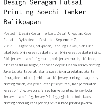
Design Seragam Futsal
Printing Soechi Tanker
Balikpapan
Posted in
Desain Kostum Terbaru
,
Desain Unggulan
,
Kaos
Futsal
By
Mofied
Posted on
September 7,
2017
Tagged
bali
,
balikpapan
,
Bandung
,
Bekasi
,
biak
,
Bikin
jaket bola
,
bikin jersey basket murah
,
bikin jersey basket printing
,
Bikin jersey bola printing murah
,
bikin jersey murah
,
bikin kaos
,
bikin kaos futsal
,
bogor
,
denpasar
,
depok
,
Desain Jersey printing
,
Jakarta
,
jakarta barat
,
jakarta pusat
,
jakarta selatan
,
jakarta
timur
,
jakarta utara
,
jambi
,
Jasa bikin jersey printing
,
Jasa jersey
printing murah
,
jasa pembuatan jersey futsal
,
Jasa pembuatan
jersey printing
,
jayapura
,
jersey basket printing
,
jersey bola
,
Jersey bola printing
,
Jersey Printing
,
jogja
,
kaos bola
,
Kaos
printing bandung
,
kaos printing bekasi
,
kaos printing jakarta
,