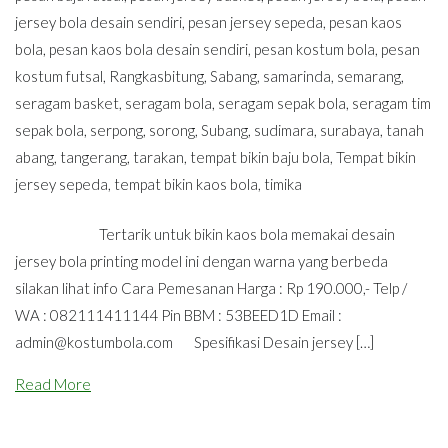
jersey bola desain sendiri
,
pesan jersey sepeda
,
pesan kaos
bola
,
pesan kaos bola desain sendiri
,
pesan kostum bola
,
pesan
kostum futsal
,
Rangkasbitung
,
Sabang
,
samarinda
,
semarang
,
seragam basket
,
seragam bola
,
seragam sepak bola
,
seragam tim
sepak bola
,
serpong
,
sorong
,
Subang
,
sudimara
,
surabaya
,
tanah
abang
,
tangerang
,
tarakan
,
tempat bikin baju bola
,
Tempat bikin
jersey sepeda
,
tempat bikin kaos bola
,
timika
Tertarik untuk bikin kaos bola memakai desain
jersey bola printing model ini dengan warna yang berbeda
silakan lihat info Cara Pemesanan Harga : Rp 190.000,- Telp /
WA : 082111411144 Pin BBM : 53BEED1D Email :
admin@kostumbola.com
Spesifikasi Desain jersey […]
Read More