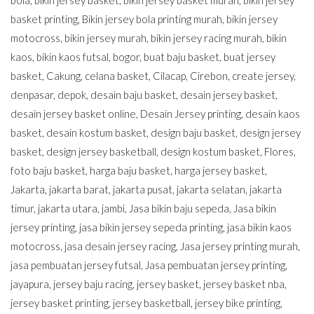
bola
,
bikin jersey basket
,
bikin jersey basket murah
,
bikin jersey
basket printing
,
Bikin jersey bola printing murah
,
bikin jersey
motocross
,
bikin jersey murah
,
bikin jersey racing murah
,
bikin
kaos
,
bikin kaos futsal
,
bogor
,
buat baju basket
,
buat jersey
basket
,
Cakung
,
celana basket
,
Cilacap
,
Cirebon
,
create jersey
,
denpasar
,
depok
,
desain baju basket
,
desain jersey basket
,
desain jersey basket online
,
Desain Jersey printing
,
desain kaos
basket
,
desain kostum basket
,
design baju basket
,
design jersey
basket
,
design jersey basketball
,
design kostum basket
,
Flores
,
foto baju basket
,
harga baju basket
,
harga jersey basket
,
Jakarta
,
jakarta barat
,
jakarta pusat
,
jakarta selatan
,
jakarta
timur
,
jakarta utara
,
jambi
,
Jasa bikin baju sepeda
,
Jasa bikin
jersey printing
,
jasa bikin jersey sepeda printing
,
jasa bikin kaos
motocross
,
jasa desain jersey racing
,
Jasa jersey printing murah
,
jasa pembuatan jersey futsal
,
Jasa pembuatan jersey printing
,
jayapura
,
jersey baju racing
,
jersey basket
,
jersey basket nba
,
jersey basket printing
,
jersey basketball
,
jersey bike printing
,