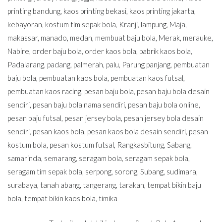
printing bandung
,
kaos printing bekasi
,
kaos printing jakarta
,
kebayoran
,
kostum tim sepak bola
,
Kranji
,
lampung
,
Maja
,
makassar
,
manado
,
medan
,
membuat baju bola
,
Merak
,
merauke
,
Nabire
,
order baju bola
,
order kaos bola
,
pabrik kaos bola
,
Padalarang
,
padang
,
palmerah
,
palu
,
Parung panjang
,
pembuatan
baju bola
,
pembuatan kaos bola
,
pembuatan kaos futsal
,
pembuatan kaos racing
,
pesan baju bola
,
pesan baju bola desain
sendiri
,
pesan baju bola nama sendiri
,
pesan baju bola online
,
pesan baju futsal
,
pesan jersey bola
,
pesan jersey bola desain
sendiri
,
pesan kaos bola
,
pesan kaos bola desain sendiri
,
pesan
kostum bola
,
pesan kostum futsal
,
Rangkasbitung
,
Sabang
,
samarinda
,
semarang
,
seragam bola
,
seragam sepak bola
,
seragam tim sepak bola
,
serpong
,
sorong
,
Subang
,
sudimara
,
surabaya
,
tanah abang
,
tangerang
,
tarakan
,
tempat bikin baju
bola
,
tempat bikin kaos bola
,
timika