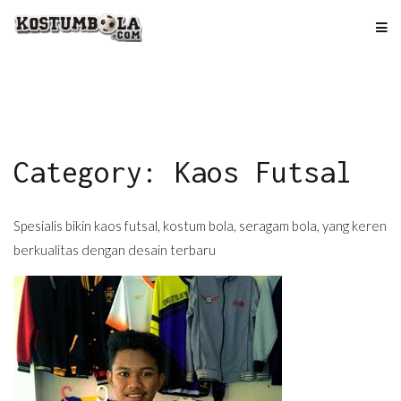
Skip
to
kostumbola.com
Tempat Terbaik Bikin Jersey
content
Category: Kaos Futsal
Spesialis bikin kaos futsal, kostum bola, seragam bola, yang keren
berkualitas dengan desain terbaru