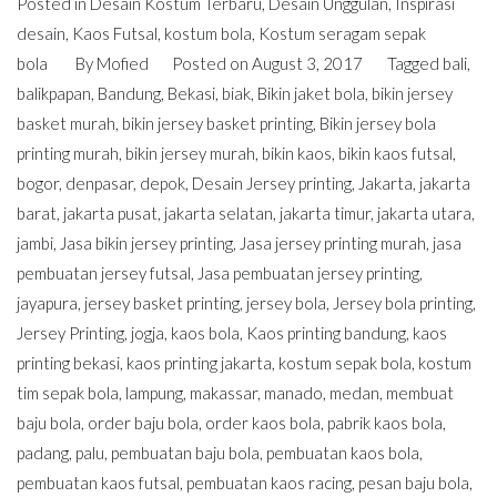
Posted in
Desain Kostum Terbaru
,
Desain Unggulan
,
Inspirasi
desain
,
Kaos Futsal
,
kostum bola
,
Kostum seragam sepak
bola
By
Mofied
Posted on
August 3, 2017
Tagged
bali
,
balikpapan
,
Bandung
,
Bekasi
,
biak
,
Bikin jaket bola
,
bikin jersey
basket murah
,
bikin jersey basket printing
,
Bikin jersey bola
printing murah
,
bikin jersey murah
,
bikin kaos
,
bikin kaos futsal
,
bogor
,
denpasar
,
depok
,
Desain Jersey printing
,
Jakarta
,
jakarta
barat
,
jakarta pusat
,
jakarta selatan
,
jakarta timur
,
jakarta utara
,
jambi
,
Jasa bikin jersey printing
,
Jasa jersey printing murah
,
jasa
pembuatan jersey futsal
,
Jasa pembuatan jersey printing
,
jayapura
,
jersey basket printing
,
jersey bola
,
Jersey bola printing
,
Jersey Printing
,
jogja
,
kaos bola
,
Kaos printing bandung
,
kaos
printing bekasi
,
kaos printing jakarta
,
kostum sepak bola
,
kostum
tim sepak bola
,
lampung
,
makassar
,
manado
,
medan
,
membuat
baju bola
,
order baju bola
,
order kaos bola
,
pabrik kaos bola
,
padang
,
palu
,
pembuatan baju bola
,
pembuatan kaos bola
,
pembuatan kaos futsal
,
pembuatan kaos racing
,
pesan baju bola
,