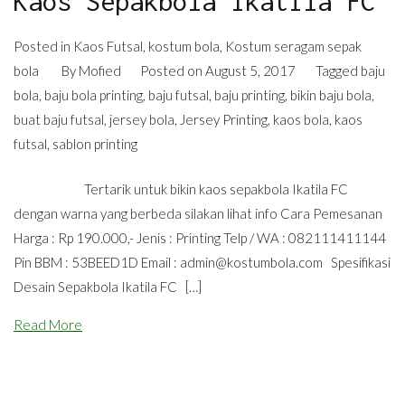
Kaos Sepakbola Ikatila FC
Posted in
Kaos Futsal
,
kostum bola
,
Kostum seragam sepak
bola
By
Mofied
Posted on
August 5, 2017
Tagged
baju
bola
,
baju bola printing
,
baju futsal
,
baju printing
,
bikin baju bola
,
buat baju futsal
,
jersey bola
,
Jersey Printing
,
kaos bola
,
kaos
futsal
,
sablon printing
Tertarik untuk bikin kaos sepakbola Ikatila FC
dengan warna yang berbeda silakan lihat info Cara Pemesanan
Harga : Rp 190.000,- Jenis : Printing Telp / WA : 082111411144
Pin BBM : 53BEED1D Email :
admin@kostumbola.com
Spesifikasi
Desain Sepakbola Ikatila FC […]
Read More