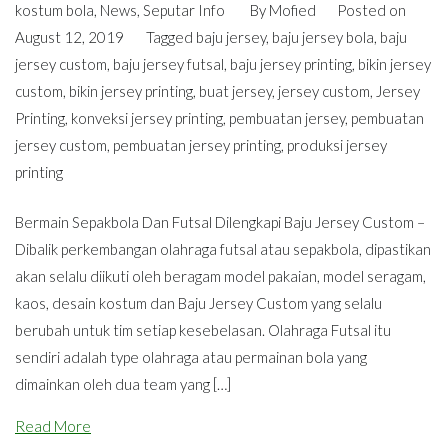
kostum bola
,
News
,
Seputar Info
By
Mofied
Posted on
August 12, 2019
Tagged
baju jersey
,
baju jersey bola
,
baju
jersey custom
,
baju jersey futsal
,
baju jersey printing
,
bikin jersey
custom
,
bikin jersey printing
,
buat jersey
,
jersey custom
,
Jersey
Printing
,
konveksi jersey printing
,
pembuatan jersey
,
pembuatan
jersey custom
,
pembuatan jersey printing
,
produksi jersey
printing
Bermain Sepakbola Dan Futsal Dilengkapi Baju Jersey Custom –
Dibalik perkembangan olahraga futsal atau sepakbola, dipastikan
akan selalu diikuti oleh beragam model pakaian, model seragam,
kaos, desain kostum dan Baju Jersey Custom yang selalu
berubah untuk tim setiap kesebelasan. Olahraga Futsal itu
sendiri adalah type olahraga atau permainan bola yang
dimainkan oleh dua team yang […]
Read More