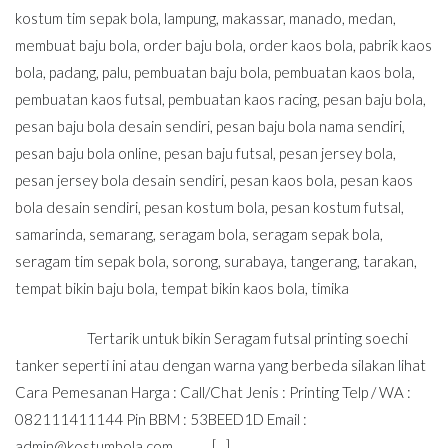
kostum tim sepak bola
,
lampung
,
makassar
,
manado
,
medan
,
membuat baju bola
,
order baju bola
,
order kaos bola
,
pabrik kaos
bola
,
padang
,
palu
,
pembuatan baju bola
,
pembuatan kaos bola
,
pembuatan kaos futsal
,
pembuatan kaos racing
,
pesan baju bola
,
pesan baju bola desain sendiri
,
pesan baju bola nama sendiri
,
pesan baju bola online
,
pesan baju futsal
,
pesan jersey bola
,
pesan jersey bola desain sendiri
,
pesan kaos bola
,
pesan kaos
bola desain sendiri
,
pesan kostum bola
,
pesan kostum futsal
,
samarinda
,
semarang
,
seragam bola
,
seragam sepak bola
,
seragam tim sepak bola
,
sorong
,
surabaya
,
tangerang
,
tarakan
,
tempat bikin baju bola
,
tempat bikin kaos bola
,
timika
Tertarik untuk bikin Seragam futsal printing soechi
tanker seperti ini atau dengan warna yang berbeda silakan lihat
Cara Pemesanan Harga : Call/Chat Jenis : Printing Telp / WA :
082111411144 Pin BBM : 53BEED1D Email :
admin@kostumbola.com
[…]