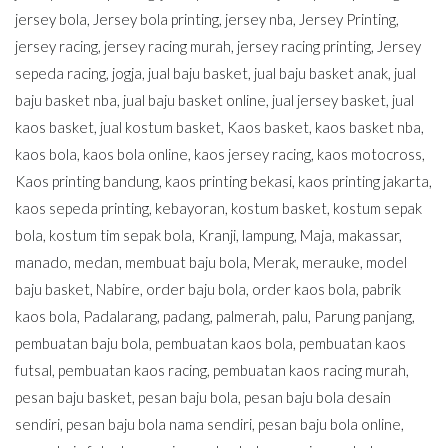
jersey bola
,
Jersey bola printing
,
jersey nba
,
Jersey Printing
,
jersey racing
,
jersey racing murah
,
jersey racing printing
,
Jersey
sepeda racing
,
jogja
,
jual baju basket
,
jual baju basket anak
,
jual
baju basket nba
,
jual baju basket online
,
jual jersey basket
,
jual
kaos basket
,
jual kostum basket
,
Kaos basket
,
kaos basket nba
,
kaos bola
,
kaos bola online
,
kaos jersey racing
,
kaos motocross
,
Kaos printing bandung
,
kaos printing bekasi
,
kaos printing jakarta
,
kaos sepeda printing
,
kebayoran
,
kostum basket
,
kostum sepak
bola
,
kostum tim sepak bola
,
Kranji
,
lampung
,
Maja
,
makassar
,
manado
,
medan
,
membuat baju bola
,
Merak
,
merauke
,
model
baju basket
,
Nabire
,
order baju bola
,
order kaos bola
,
pabrik
kaos bola
,
Padalarang
,
padang
,
palmerah
,
palu
,
Parung panjang
,
pembuatan baju bola
,
pembuatan kaos bola
,
pembuatan kaos
futsal
,
pembuatan kaos racing
,
pembuatan kaos racing murah
,
pesan baju basket
,
pesan baju bola
,
pesan baju bola desain
sendiri
,
pesan baju bola nama sendiri
,
pesan baju bola online
,