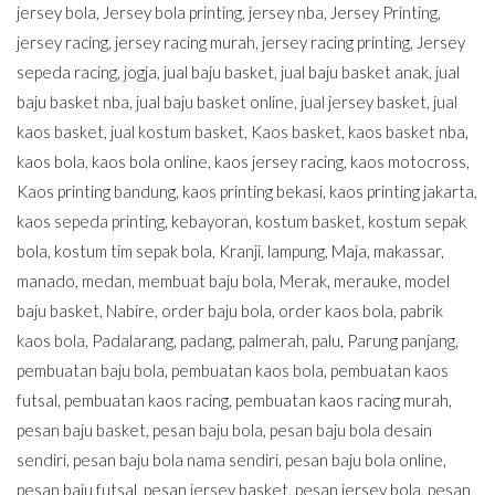
jersey bola
,
Jersey bola printing
,
jersey nba
,
Jersey Printing
,
jersey racing
,
jersey racing murah
,
jersey racing printing
,
Jersey
sepeda racing
,
jogja
,
jual baju basket
,
jual baju basket anak
,
jual
baju basket nba
,
jual baju basket online
,
jual jersey basket
,
jual
kaos basket
,
jual kostum basket
,
Kaos basket
,
kaos basket nba
,
kaos bola
,
kaos bola online
,
kaos jersey racing
,
kaos motocross
,
Kaos printing bandung
,
kaos printing bekasi
,
kaos printing jakarta
,
kaos sepeda printing
,
kebayoran
,
kostum basket
,
kostum sepak
bola
,
kostum tim sepak bola
,
Kranji
,
lampung
,
Maja
,
makassar
,
manado
,
medan
,
membuat baju bola
,
Merak
,
merauke
,
model
baju basket
,
Nabire
,
order baju bola
,
order kaos bola
,
pabrik
kaos bola
,
Padalarang
,
padang
,
palmerah
,
palu
,
Parung panjang
,
pembuatan baju bola
,
pembuatan kaos bola
,
pembuatan kaos
futsal
,
pembuatan kaos racing
,
pembuatan kaos racing murah
,
pesan baju basket
,
pesan baju bola
,
pesan baju bola desain
sendiri
,
pesan baju bola nama sendiri
,
pesan baju bola online
,
pesan baju futsal
,
pesan jersey basket
,
pesan jersey bola
,
pesan