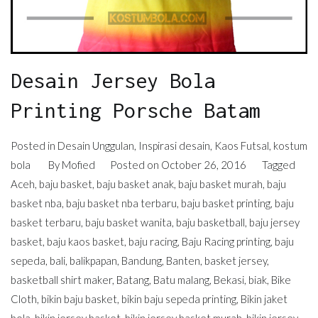
Desain Jersey Bola
Printing Porsche Batam
Posted in
Desain Unggulan
,
Inspirasi desain
,
Kaos Futsal
,
kostum
bola
By
Mofied
Posted on
October 26, 2016
Tagged
Aceh
,
baju basket
,
baju basket anak
,
baju basket murah
,
baju
basket nba
,
baju basket nba terbaru
,
baju basket printing
,
baju
basket terbaru
,
baju basket wanita
,
baju basketball
,
baju jersey
basket
,
baju kaos basket
,
baju racing
,
Baju Racing printing
,
baju
sepeda
,
bali
,
balikpapan
,
Bandung
,
Banten
,
basket jersey
,
basketball shirt maker
,
Batang
,
Batu malang
,
Bekasi
,
biak
,
Bike
Cloth
,
bikin baju basket
,
bikin baju sepeda printing
,
Bikin jaket