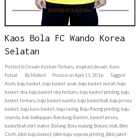
Kaos Bola FC Wando Korea
Selatan
Posted in
Desain Kostum Terbaru
,
Inspirasi desain
,
Kaos
Futsal
By
Mofied
Posted on
April 11, 2016
Tagged
Aceh
,
baju basket
,
baju basket anak
,
baju basket murah
,
baju
basket nba
,
baju basket nba terbaru
,
baju basket printing
,
baju
basket terbaru
,
baju basket wanita
,
baju basketball
,
baju jersey
basket
,
baju kaos basket
,
baju racing
,
Baju Racing printing
,
baju
sepeda
,
bali
,
balikpapan
,
Bandung
,
Banten
,
basket jersey
,
basketball shirt maker
,
Batang
,
Batu malang
,
Bekasi
,
biak
,
Bike
Cloth
,
bikin baju basket
,
bikin baju sepeda printing
,
Bikin jaket