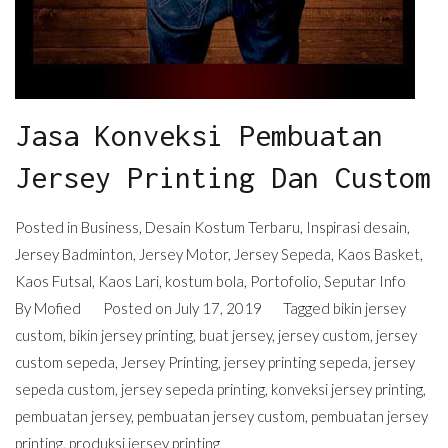
Jasa Konveksi Pembuatan
Jersey Printing Dan Custom
Posted in
Business
,
Desain Kostum Terbaru
,
Inspirasi desain
,
Jersey Badminton
,
Jersey Motor
,
Jersey Sepeda
,
Kaos Basket
,
Kaos Futsal
,
Kaos Lari
,
kostum bola
,
Portofolio
,
Seputar Info
By
Mofied
Posted on
July 17, 2019
Tagged
bikin jersey
custom
,
bikin jersey printing
,
buat jersey
,
jersey custom
,
jersey
custom sepeda
,
Jersey Printing
,
jersey printing sepeda
,
jersey
sepeda custom
,
jersey sepeda printing
,
konveksi jersey printing
,
pembuatan jersey
,
pembuatan jersey custom
,
pembuatan jersey
printing
,
produksi jersey printing