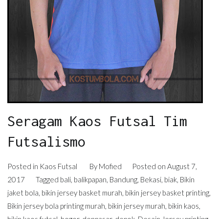
Seragam Kaos Futsal Tim
Futsalismo
Posted in
Kaos Futsal
By
Mofied
Posted on
August 7,
2017
Tagged
bali
,
balikpapan
,
Bandung
,
Bekasi
,
biak
,
Bikin
jaket bola
,
bikin jersey basket murah
,
bikin jersey basket printing
,
Bikin jersey bola printing murah
,
bikin jersey murah
,
bikin kaos
,
bikin kaos futsal
,
bogor
,
denpasar
,
depok
,
Desain Jersey printing
,