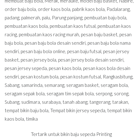
membuat baju bola
,
Merak
,
merauke
,
model baju basket
,
Nabire
,
order baju bola
,
order kaos bola
,
pabrik kaos bola
,
Padalarang
,
padang
,
palmerah
,
palu
,
Parung panjang
,
pembuatan baju bola
,
pembuatan kaos bola
,
pembuatan kaos futsal
,
pembuatan kaos
racing
,
pembuatan kaos racing murah
,
pesan baju basket
,
pesan
baju bola
,
pesan baju bola desain sendiri
,
pesan baju bola nama
sendiri
,
pesan baju bola online
,
pesan baju futsal
,
pesan jersey
basket
,
pesan jersey bola
,
pesan jersey bola desain sendiri
,
pesan jersey sepeda
,
pesan kaos bola
,
pesan kaos bola desain
sendiri
,
pesan kostum bola
,
pesan kostum futsal
,
Rangkasbitung
,
Sabang
,
samarinda
,
semarang
,
seragam basket
,
seragam bola
,
seragam sepak bola
,
seragam tim sepak bola
,
serpong
,
sorong
,
Subang
,
sudimara
,
surabaya
,
tanah abang
,
tangerang
,
tarakan
,
tempat bikin baju bola
,
Tempat bikin jersey sepeda
,
tempat bikin
kaos bola
,
timika
Tertarik untuk bikin baju sepeda Printing