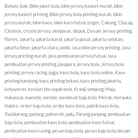
Bekasi
,
biak
,
Bikin jaket bola
,
bikin jersey basket murah
,
bikin
jersey basket printing
,
Bikin jersey bola printing murah
,
bikin
jersey murah
,
bikin kaos
,
bikin kaos futsal
,
bogor
,
Cakung
,
Cilacap
,
Cirebon
,
create jersey
,
denpasar
,
depok
,
Desain Jersey printing
,
Flores
,
Jakarta
,
jakarta barat
,
jakarta pusat
,
jakarta selatan
,
jakarta timur
,
jakarta utara
,
jambi
,
Jasa bikin jersey printing
,
Jasa
jersey printing murah
,
jasa pembuatan jersey futsal
,
Jasa
pembuatan jersey printing
,
jayapura
,
jersey bola
,
Jersey bola
printing
,
jersey racing
,
jogja
,
kaos bola
,
kaos bola online
,
Kaos
printing bandung
,
kaos printing bekasi
,
kaos printing jakarta
,
kebayoran
,
kostum tim sepak bola
,
Kranji
,
lampung
,
Maja
,
makassar
,
manado
,
medan
,
membuat baju bola
,
Merak
,
merauke
,
Nabire
,
order baju bola
,
order kaos bola
,
pabrik kaos bola
,
Padalarang
,
padang
,
palmerah
,
palu
,
Parung panjang
,
pembuatan
baju bola
,
pembuatan kaos bola
,
pembuatan kaos futsal
,
pembuatan kaos racing
,
pesan baju bola
,
pesan baju bola desain