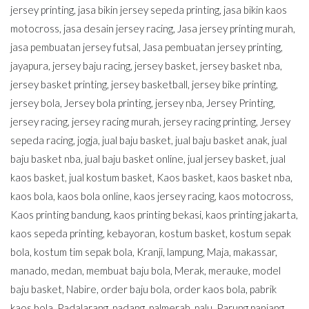
jersey printing
,
jasa bikin jersey sepeda printing
,
jasa bikin kaos
motocross
,
jasa desain jersey racing
,
Jasa jersey printing murah
,
jasa pembuatan jersey futsal
,
Jasa pembuatan jersey printing
,
jayapura
,
jersey baju racing
,
jersey basket
,
jersey basket nba
,
jersey basket printing
,
jersey basketball
,
jersey bike printing
,
jersey bola
,
Jersey bola printing
,
jersey nba
,
Jersey Printing
,
jersey racing
,
jersey racing murah
,
jersey racing printing
,
Jersey
sepeda racing
,
jogja
,
jual baju basket
,
jual baju basket anak
,
jual
baju basket nba
,
jual baju basket online
,
jual jersey basket
,
jual
kaos basket
,
jual kostum basket
,
Kaos basket
,
kaos basket nba
,
kaos bola
,
kaos bola online
,
kaos jersey racing
,
kaos motocross
,
Kaos printing bandung
,
kaos printing bekasi
,
kaos printing jakarta
,
kaos sepeda printing
,
kebayoran
,
kostum basket
,
kostum sepak
bola
,
kostum tim sepak bola
,
Kranji
,
lampung
,
Maja
,
makassar
,
manado
,
medan
,
membuat baju bola
,
Merak
,
merauke
,
model
baju basket
,
Nabire
,
order baju bola
,
order kaos bola
,
pabrik
kaos bola
,
Padalarang
,
padang
,
palmerah
,
palu
,
Parung panjang
,