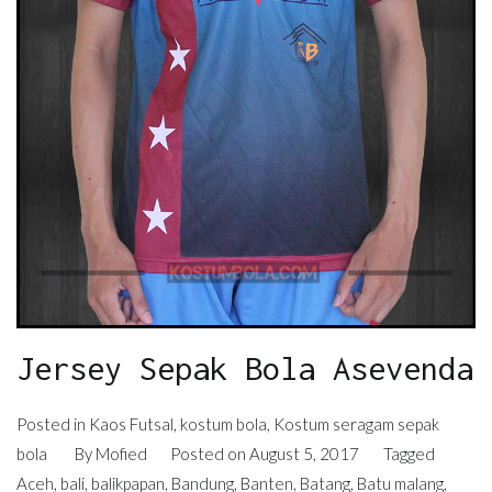
Jersey Sepak Bola Asevenda
Posted in
Kaos Futsal
,
kostum bola
,
Kostum seragam sepak
bola
By
Mofied
Posted on
August 5, 2017
Tagged
Aceh
,
bali
,
balikpapan
,
Bandung
,
Banten
,
Batang
,
Batu malang
,