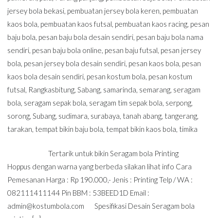
jersey bola bekasi
,
pembuatan jersey bola keren
,
pembuatan
kaos bola
,
pembuatan kaos futsal
,
pembuatan kaos racing
,
pesan
baju bola
,
pesan baju bola desain sendiri
,
pesan baju bola nama
sendiri
,
pesan baju bola online
,
pesan baju futsal
,
pesan jersey
bola
,
pesan jersey bola desain sendiri
,
pesan kaos bola
,
pesan
kaos bola desain sendiri
,
pesan kostum bola
,
pesan kostum
futsal
,
Rangkasbitung
,
Sabang
,
samarinda
,
semarang
,
seragam
bola
,
seragam sepak bola
,
seragam tim sepak bola
,
serpong
,
sorong
,
Subang
,
sudimara
,
surabaya
,
tanah abang
,
tangerang
,
tarakan
,
tempat bikin baju bola
,
tempat bikin kaos bola
,
timika
Tertarik untuk bikin Seragam bola Printing
Hoppus dengan warna yang berbeda silakan lihat info Cara
Pemesanan Harga : Rp 190.000,- Jenis : Printing Telp / WA :
082111411144 Pin BBM : 53BEED1D Email :
admin@kostumbola.com
Spesifikasi Desain Seragam bola