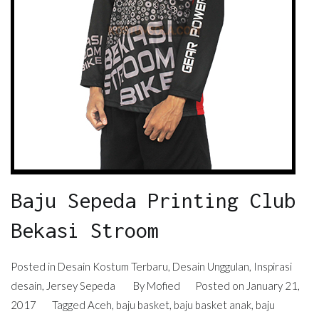
Baju Sepeda Printing Club
Bekasi Stroom
Posted in
Desain Kostum Terbaru
,
Desain Unggulan
,
Inspirasi
desain
,
Jersey Sepeda
By
Mofied
Posted on
January 21,
2017
Tagged
Aceh
,
baju basket
,
baju basket anak
,
baju