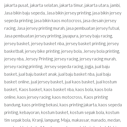
jakarta pusat
,
jakarta selatan
,
jakarta timur
,
jakarta utara
,
jambi
,
Jasa bikin baju sepeda
,
Jasa bikin jersey printing
,
jasa bikin jersey
sepeda printing
,
jasa bikin kaos motocross
,
jasa desain jersey
racing
,
Jasa jersey printing murah
,
jasa pembuatan jersey futsal
,
Jasa pembuatan jersey printing
,
jayapura
,
jersey baju racing
,
jersey basket
,
jersey basket nba
,
jersey basket printing
,
jersey
basketball
,
jersey bike printing
,
jersey bola
,
Jersey bola printing
,
jersey nba
,
Jersey Printing
,
jersey racing
,
jersey racing murah
,
jersey racing printing
,
Jersey sepeda racing
,
jogja
,
jual baju
basket
,
jual baju basket anak
,
jual baju basket nba
,
jual baju
basket online
,
jual jersey basket
,
jual kaos basket
,
jual kostum
basket
,
Kaos basket
,
kaos basket nba
,
kaos bola
,
kaos bola
online
,
kaos jersey racing
,
kaos motocross
,
Kaos printing
bandung
,
kaos printing bekasi
,
kaos printing jakarta
,
kaos sepeda
printing
,
kebayoran
,
kostum basket
,
kostum sepak bola
,
kostum
tim sepak bola
,
Kranji
,
lampung
,
Maja
,
makassar
,
manado
,
medan
,