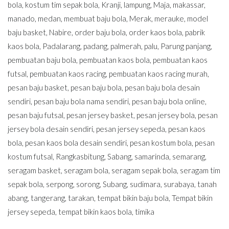
bola
,
kostum tim sepak bola
,
Kranji
,
lampung
,
Maja
,
makassar
,
manado
,
medan
,
membuat baju bola
,
Merak
,
merauke
,
model
baju basket
,
Nabire
,
order baju bola
,
order kaos bola
,
pabrik
kaos bola
,
Padalarang
,
padang
,
palmerah
,
palu
,
Parung panjang
,
pembuatan baju bola
,
pembuatan kaos bola
,
pembuatan kaos
futsal
,
pembuatan kaos racing
,
pembuatan kaos racing murah
,
pesan baju basket
,
pesan baju bola
,
pesan baju bola desain
sendiri
,
pesan baju bola nama sendiri
,
pesan baju bola online
,
pesan baju futsal
,
pesan jersey basket
,
pesan jersey bola
,
pesan
jersey bola desain sendiri
,
pesan jersey sepeda
,
pesan kaos
bola
,
pesan kaos bola desain sendiri
,
pesan kostum bola
,
pesan
kostum futsal
,
Rangkasbitung
,
Sabang
,
samarinda
,
semarang
,
seragam basket
,
seragam bola
,
seragam sepak bola
,
seragam tim
sepak bola
,
serpong
,
sorong
,
Subang
,
sudimara
,
surabaya
,
tanah
abang
,
tangerang
,
tarakan
,
tempat bikin baju bola
,
Tempat bikin
jersey sepeda
,
tempat bikin kaos bola
,
timika