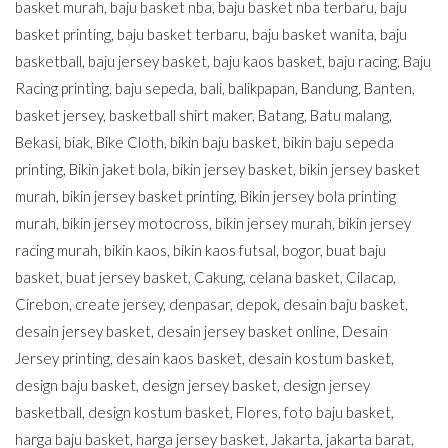
basket murah
,
baju basket nba
,
baju basket nba terbaru
,
baju
basket printing
,
baju basket terbaru
,
baju basket wanita
,
baju
basketball
,
baju jersey basket
,
baju kaos basket
,
baju racing
,
Baju
Racing printing
,
baju sepeda
,
bali
,
balikpapan
,
Bandung
,
Banten
,
basket jersey
,
basketball shirt maker
,
Batang
,
Batu malang
,
Bekasi
,
biak
,
Bike Cloth
,
bikin baju basket
,
bikin baju sepeda
printing
,
Bikin jaket bola
,
bikin jersey basket
,
bikin jersey basket
murah
,
bikin jersey basket printing
,
Bikin jersey bola printing
murah
,
bikin jersey motocross
,
bikin jersey murah
,
bikin jersey
racing murah
,
bikin kaos
,
bikin kaos futsal
,
bogor
,
buat baju
basket
,
buat jersey basket
,
Cakung
,
celana basket
,
Cilacap
,
Cirebon
,
create jersey
,
denpasar
,
depok
,
desain baju basket
,
desain jersey basket
,
desain jersey basket online
,
Desain
Jersey printing
,
desain kaos basket
,
desain kostum basket
,
design baju basket
,
design jersey basket
,
design jersey
basketball
,
design kostum basket
,
Flores
,
foto baju basket
,
harga baju basket
,
harga jersey basket
,
Jakarta
,
jakarta barat
,