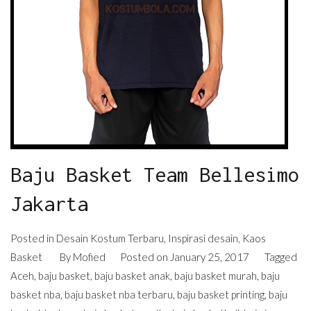
Baju Basket Team Bellesimo
Jakarta
Posted in
Desain Kostum Terbaru
,
Inspirasi desain
,
Kaos
Basket
By
Mofied
Posted on
January 25, 2017
Tagged
Aceh
,
baju basket
,
baju basket anak
,
baju basket murah
,
baju
basket nba
,
baju basket nba terbaru
,
baju basket printing
,
baju