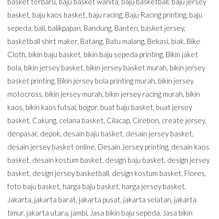
basket terbaru
,
baju basket wanita
,
baju basketball
,
baju jersey
basket
,
baju kaos basket
,
baju racing
,
Baju Racing printing
,
baju
sepeda
,
bali
,
balikpapan
,
Bandung
,
Banten
,
basket jersey
,
basketball shirt maker
,
Batang
,
Batu malang
,
Bekasi
,
biak
,
Bike
Cloth
,
bikin baju basket
,
bikin baju sepeda printing
,
Bikin jaket
bola
,
bikin jersey basket
,
bikin jersey basket murah
,
bikin jersey
basket printing
,
Bikin jersey bola printing murah
,
bikin jersey
motocross
,
bikin jersey murah
,
bikin jersey racing murah
,
bikin
kaos
,
bikin kaos futsal
,
bogor
,
buat baju basket
,
buat jersey
basket
,
Cakung
,
celana basket
,
Cilacap
,
Cirebon
,
create jersey
,
denpasar
,
depok
,
desain baju basket
,
desain jersey basket
,
desain jersey basket online
,
Desain Jersey printing
,
desain kaos
basket
,
desain kostum basket
,
design baju basket
,
design jersey
basket
,
design jersey basketball
,
design kostum basket
,
Flores
,
foto baju basket
,
harga baju basket
,
harga jersey basket
,
Jakarta
,
jakarta barat
,
jakarta pusat
,
jakarta selatan
,
jakarta
timur
,
jakarta utara
,
jambi
,
Jasa bikin baju sepeda
,
Jasa bikin