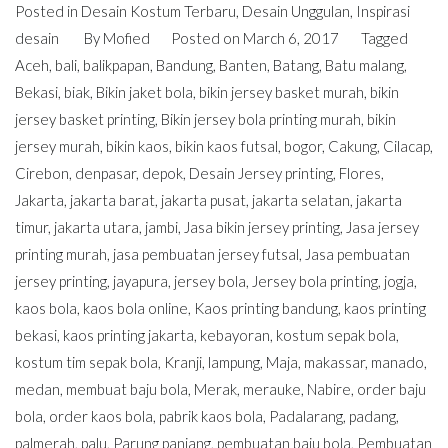
Posted in
Desain Kostum Terbaru
,
Desain Unggulan
,
Inspirasi
desain
By
Mofied
Posted on
March 6, 2017
Tagged
Aceh
,
bali
,
balikpapan
,
Bandung
,
Banten
,
Batang
,
Batu malang
,
Bekasi
,
biak
,
Bikin jaket bola
,
bikin jersey basket murah
,
bikin
jersey basket printing
,
Bikin jersey bola printing murah
,
bikin
jersey murah
,
bikin kaos
,
bikin kaos futsal
,
bogor
,
Cakung
,
Cilacap
,
Cirebon
,
denpasar
,
depok
,
Desain Jersey printing
,
Flores
,
Jakarta
,
jakarta barat
,
jakarta pusat
,
jakarta selatan
,
jakarta
timur
,
jakarta utara
,
jambi
,
Jasa bikin jersey printing
,
Jasa jersey
printing murah
,
jasa pembuatan jersey futsal
,
Jasa pembuatan
jersey printing
,
jayapura
,
jersey bola
,
Jersey bola printing
,
jogja
,
kaos bola
,
kaos bola online
,
Kaos printing bandung
,
kaos printing
bekasi
,
kaos printing jakarta
,
kebayoran
,
kostum sepak bola
,
kostum tim sepak bola
,
Kranji
,
lampung
,
Maja
,
makassar
,
manado
,
medan
,
membuat baju bola
,
Merak
,
merauke
,
Nabire
,
order baju
bola
,
order kaos bola
,
pabrik kaos bola
,
Padalarang
,
padang
,
palmerah
,
palu
,
Parung panjang
,
pembuatan baju bola
,
Pembuatan