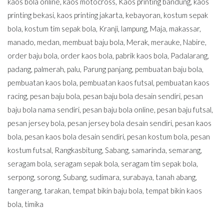
kaos bola online
,
kaos motocross
,
Kaos printing bandung
,
kaos
printing bekasi
,
kaos printing jakarta
,
kebayoran
,
kostum sepak
bola
,
kostum tim sepak bola
,
Kranji
,
lampung
,
Maja
,
makassar
,
manado
,
medan
,
membuat baju bola
,
Merak
,
merauke
,
Nabire
,
order baju bola
,
order kaos bola
,
pabrik kaos bola
,
Padalarang
,
padang
,
palmerah
,
palu
,
Parung panjang
,
pembuatan baju bola
,
pembuatan kaos bola
,
pembuatan kaos futsal
,
pembuatan kaos
racing
,
pesan baju bola
,
pesan baju bola desain sendiri
,
pesan
baju bola nama sendiri
,
pesan baju bola online
,
pesan baju futsal
,
pesan jersey bola
,
pesan jersey bola desain sendiri
,
pesan kaos
bola
,
pesan kaos bola desain sendiri
,
pesan kostum bola
,
pesan
kostum futsal
,
Rangkasbitung
,
Sabang
,
samarinda
,
semarang
,
seragam bola
,
seragam sepak bola
,
seragam tim sepak bola
,
serpong
,
sorong
,
Subang
,
sudimara
,
surabaya
,
tanah abang
,
tangerang
,
tarakan
,
tempat bikin baju bola
,
tempat bikin kaos
bola
,
timika