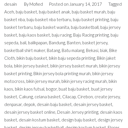
desain
By
Mofied
Posted on
January 14, 2017
Tagged
Aceh
,
baju basket
,
baju basket anak
,
baju basket murah
,
baju
basket nba
,
baju basket nba terbaru
,
baju basket printing
,
baju
basket terbaru
,
baju basket wanita
,
baju basketball
,
baju jersey
basket
,
baju kaos basket
,
baju racing
,
Baju Racing printing
,
baju
sepeda
,
bali
,
balikpapan
,
Bandung
,
Banten
,
basket jersey
,
basketball shirt maker
,
Batang
,
Batu malang
,
Bekasi
,
biak
,
Bike
Cloth
,
bikin baju basket
,
bikin baju sepeda printing
,
Bikin jaket
bola
,
bikin jersey basket
,
bikin jersey basket murah
,
bikin jersey
basket printing
,
Bikin jersey bola printing murah
,
bikin jersey
motocross
,
bikin jersey murah
,
bikin jersey racing murah
,
bikin
kaos
,
bikin kaos futsal
,
bogor
,
buat baju basket
,
buat jersey
basket
,
Cakung
,
celana basket
,
Cilacap
,
Cirebon
,
create jersey
,
denpasar
,
depok
,
desain baju basket
,
desain jersey basket
,
desain jersey basket online
,
Desain Jersey printing
,
desain kaos
basket
,
desain kostum basket
,
design baju basket
,
design jersey
basket
,
design jersey basketball
,
design kostum basket
,
Flores
,