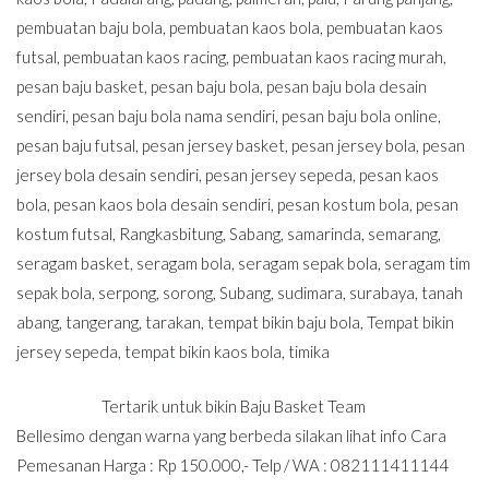
pembuatan baju bola
,
pembuatan kaos bola
,
pembuatan kaos
futsal
,
pembuatan kaos racing
,
pembuatan kaos racing murah
,
pesan baju basket
,
pesan baju bola
,
pesan baju bola desain
sendiri
,
pesan baju bola nama sendiri
,
pesan baju bola online
,
pesan baju futsal
,
pesan jersey basket
,
pesan jersey bola
,
pesan
jersey bola desain sendiri
,
pesan jersey sepeda
,
pesan kaos
bola
,
pesan kaos bola desain sendiri
,
pesan kostum bola
,
pesan
kostum futsal
,
Rangkasbitung
,
Sabang
,
samarinda
,
semarang
,
seragam basket
,
seragam bola
,
seragam sepak bola
,
seragam tim
sepak bola
,
serpong
,
sorong
,
Subang
,
sudimara
,
surabaya
,
tanah
abang
,
tangerang
,
tarakan
,
tempat bikin baju bola
,
Tempat bikin
jersey sepeda
,
tempat bikin kaos bola
,
timika
Tertarik untuk bikin Baju Basket Team
Bellesimo dengan warna yang berbeda silakan lihat info Cara
Pemesanan Harga : Rp 150.000,- Telp / WA : 082111411144