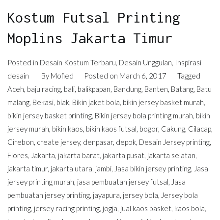
Kostum Futsal Printing
Moplins Jakarta Timur
Posted in
Desain Kostum Terbaru
,
Desain Unggulan
,
Inspirasi
desain
By
Mofied
Posted on
March 6, 2017
Tagged
Aceh
,
baju racing
,
bali
,
balikpapan
,
Bandung
,
Banten
,
Batang
,
Batu
malang
,
Bekasi
,
biak
,
Bikin jaket bola
,
bikin jersey basket murah
,
bikin jersey basket printing
,
Bikin jersey bola printing murah
,
bikin
jersey murah
,
bikin kaos
,
bikin kaos futsal
,
bogor
,
Cakung
,
Cilacap
,
Cirebon
,
create jersey
,
denpasar
,
depok
,
Desain Jersey printing
,
Flores
,
Jakarta
,
jakarta barat
,
jakarta pusat
,
jakarta selatan
,
jakarta timur
,
jakarta utara
,
jambi
,
Jasa bikin jersey printing
,
Jasa
jersey printing murah
,
jasa pembuatan jersey futsal
,
Jasa
pembuatan jersey printing
,
jayapura
,
jersey bola
,
Jersey bola
printing
,
jersey racing printing
,
jogja
,
jual kaos basket
,
kaos bola
,