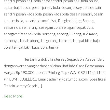
sendiri
,
pesan baju bola nama sendiri
,
pesan baju bola online
,
pesan baju futsal
,
pesan jersey bola
,
pesan jersey bola desain
sendiri
,
pesan kaos bola
,
pesan kaos bola desain sendiri
,
pesan
kostum bola
,
pesan kostum futsal
,
Rangkasbitung
,
Sabang
,
samarinda
,
semarang
,
seragam bola
,
seragam sepak bola
,
seragam tim sepak bola
,
serpong
,
sorong
,
Subang
,
sudimara
,
surabaya
,
tanah abang
,
tangerang
,
tarakan
,
tempat bikin baju
bola
,
tempat bikin kaos bola
,
timika
Tertarik untuk bikin Jersey Sepak Bola Asevenda c
dengan warna yang berbeda silakan lihat info Cara Pemesanan
Harga : Rp 190.000,- Jenis : Printing Telp / WA : 082111411144
Pin BBM : 53BEED1D Email :
admin@kostumbola.com
Spesifikasi
Desain Jersey Sepak […]
Read More