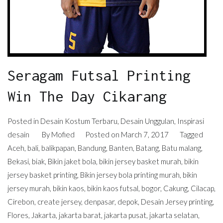
Seragam Futsal Printing
Win The Day Cikarang
Posted in
Desain Kostum Terbaru
,
Desain Unggulan
,
Inspirasi
desain
By
Mofied
Posted on
March 7, 2017
Tagged
Aceh
,
bali
,
balikpapan
,
Bandung
,
Banten
,
Batang
,
Batu malang
,
Bekasi
,
biak
,
Bikin jaket bola
,
bikin jersey basket murah
,
bikin
jersey basket printing
,
Bikin jersey bola printing murah
,
bikin
jersey murah
,
bikin kaos
,
bikin kaos futsal
,
bogor
,
Cakung
,
Cilacap
,
Cirebon
,
create jersey
,
denpasar
,
depok
,
Desain Jersey printing
,
Flores
,
Jakarta
,
jakarta barat
,
jakarta pusat
,
jakarta selatan
,