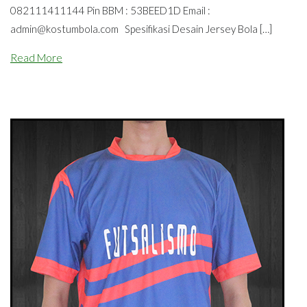
082111411144 Pin BBM : 53BEED1D Email :
admin@kostumbola.com
Spesifikasi Desain Jersey Bola […]
Read More