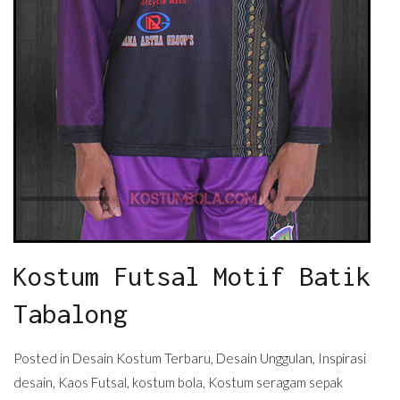
Kostum Futsal Motif Batik
Tabalong
Posted in
Desain Kostum Terbaru
,
Desain Unggulan
,
Inspirasi
desain
,
Kaos Futsal
,
kostum bola
,
Kostum seragam sepak