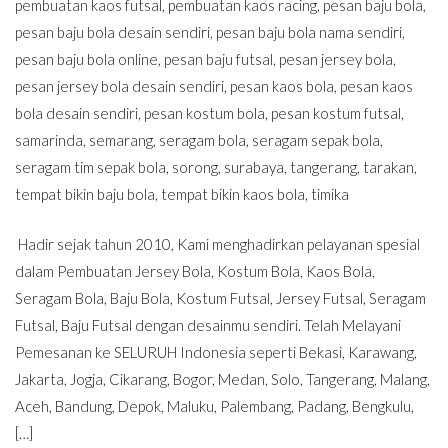
pembuatan kaos futsal
,
pembuatan kaos racing
,
pesan baju bola
,
pesan baju bola desain sendiri
,
pesan baju bola nama sendiri
,
pesan baju bola online
,
pesan baju futsal
,
pesan jersey bola
,
pesan jersey bola desain sendiri
,
pesan kaos bola
,
pesan kaos
bola desain sendiri
,
pesan kostum bola
,
pesan kostum futsal
,
samarinda
,
semarang
,
seragam bola
,
seragam sepak bola
,
seragam tim sepak bola
,
sorong
,
surabaya
,
tangerang
,
tarakan
,
tempat bikin baju bola
,
tempat bikin kaos bola
,
timika
Hadir sejak tahun 2010, Kami menghadirkan pelayanan spesial
dalam Pembuatan Jersey Bola, Kostum Bola, Kaos Bola,
Seragam Bola, Baju Bola, Kostum Futsal, Jersey Futsal, Seragam
Futsal, Baju Futsal dengan desainmu sendiri. Telah Melayani
Pemesanan ke SELURUH Indonesia seperti Bekasi, Karawang,
Jakarta, Jogja, Cikarang, Bogor, Medan, Solo, Tangerang, Malang,
Aceh, Bandung, Depok, Maluku, Palembang, Padang, Bengkulu,
[…]