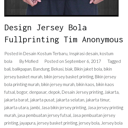
Design Jersey Bola
Fullprinting Tim Anonymous
Posted in
Desain Kostum Terbaru
,
Inspirasi desain
,
kostum
bola
By
Mofied
Posted on
September 6, 2017
Tagged
bali
,
balikpapan
,
Bandung
,
Bekasi
,
biak
,
Bikin jaket bola
,
bikin
jersey basket murah
,
bikin jersey basket printing
,
Bikin jersey
bola printing murah
,
bikin jersey murah
,
bikin kaos
,
bikin kaos
futsal
,
bogor
,
denpasar
,
depok
,
Desain Jersey printing
,
Jakarta
,
jakarta barat
,
jakarta pusat
,
jakarta selatan
,
jakarta timur
,
jakarta utara
,
jambi
,
Jasa bikin jersey printing
,
Jasa jersey printing
murah
,
jasa pembuatan jersey futsal
,
Jasa pembuatan jersey
printing
,
jayapura
,
jersey basket printing
,
jersey bola
,
Jersey bola