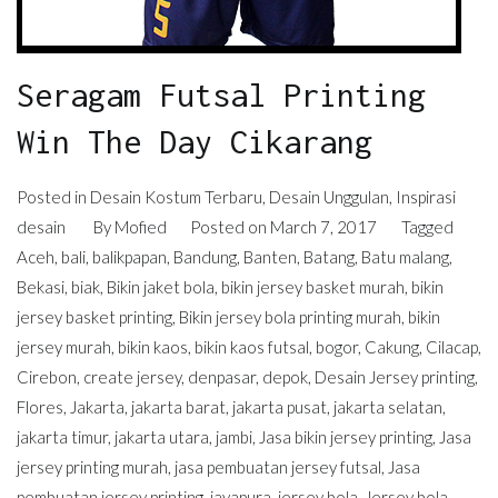
Seragam Futsal Printing
Win The Day Cikarang
Posted in
Desain Kostum Terbaru
,
Desain Unggulan
,
Inspirasi
desain
By
Mofied
Posted on
March 7, 2017
Tagged
Aceh
,
bali
,
balikpapan
,
Bandung
,
Banten
,
Batang
,
Batu malang
,
Bekasi
,
biak
,
Bikin jaket bola
,
bikin jersey basket murah
,
bikin
jersey basket printing
,
Bikin jersey bola printing murah
,
bikin
jersey murah
,
bikin kaos
,
bikin kaos futsal
,
bogor
,
Cakung
,
Cilacap
,
Cirebon
,
create jersey
,
denpasar
,
depok
,
Desain Jersey printing
,
Flores
,
Jakarta
,
jakarta barat
,
jakarta pusat
,
jakarta selatan
,
jakarta timur
,
jakarta utara
,
jambi
,
Jasa bikin jersey printing
,
Jasa
jersey printing murah
,
jasa pembuatan jersey futsal
,
Jasa
pembuatan jersey printing
,
jayapura
,
jersey bola
,
Jersey bola