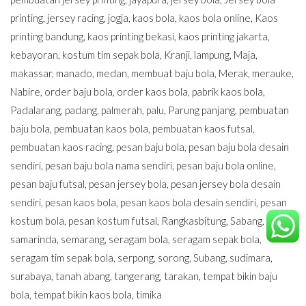
printing
,
jersey racing
,
jogja
,
kaos bola
,
kaos bola online
,
Kaos
printing bandung
,
kaos printing bekasi
,
kaos printing jakarta
,
kebayoran
,
kostum tim sepak bola
,
Kranji
,
lampung
,
Maja
,
makassar
,
manado
,
medan
,
membuat baju bola
,
Merak
,
merauke
,
Nabire
,
order baju bola
,
order kaos bola
,
pabrik kaos bola
,
Padalarang
,
padang
,
palmerah
,
palu
,
Parung panjang
,
pembuatan
baju bola
,
pembuatan kaos bola
,
pembuatan kaos futsal
,
pembuatan kaos racing
,
pesan baju bola
,
pesan baju bola desain
sendiri
,
pesan baju bola nama sendiri
,
pesan baju bola online
,
pesan baju futsal
,
pesan jersey bola
,
pesan jersey bola desain
sendiri
,
pesan kaos bola
,
pesan kaos bola desain sendiri
,
pesan
kostum bola
,
pesan kostum futsal
,
Rangkasbitung
,
Sabang
,
samarinda
,
semarang
,
seragam bola
,
seragam sepak bola
,
seragam tim sepak bola
,
serpong
,
sorong
,
Subang
,
sudimara
,
surabaya
,
tanah abang
,
tangerang
,
tarakan
,
tempat bikin baju
bola
,
tempat bikin kaos bola
,
timika