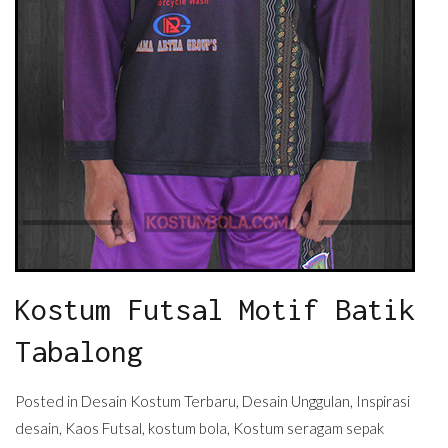
Kostum Futsal Motif Batik
Tabalong
Posted in
Desain Kostum Terbaru
,
Desain Unggulan
,
Inspirasi
desain
,
Kaos Futsal
,
kostum bola
,
Kostum seragam sepak