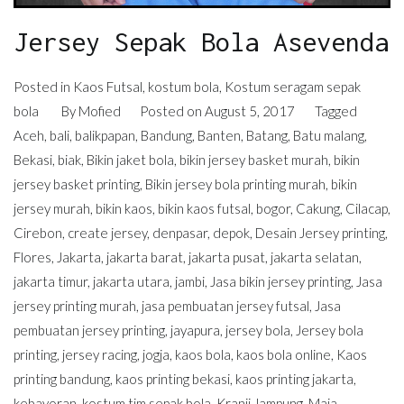
Jersey Sepak Bola Asevenda
Posted in
Kaos Futsal
,
kostum bola
,
Kostum seragam sepak
bola
By
Mofied
Posted on
August 5, 2017
Tagged
Aceh
,
bali
,
balikpapan
,
Bandung
,
Banten
,
Batang
,
Batu malang
,
Bekasi
,
biak
,
Bikin jaket bola
,
bikin jersey basket murah
,
bikin
jersey basket printing
,
Bikin jersey bola printing murah
,
bikin
jersey murah
,
bikin kaos
,
bikin kaos futsal
,
bogor
,
Cakung
,
Cilacap
,
Cirebon
,
create jersey
,
denpasar
,
depok
,
Desain Jersey printing
,
Flores
,
Jakarta
,
jakarta barat
,
jakarta pusat
,
jakarta selatan
,
jakarta timur
,
jakarta utara
,
jambi
,
Jasa bikin jersey printing
,
Jasa
jersey printing murah
,
jasa pembuatan jersey futsal
,
Jasa
pembuatan jersey printing
,
jayapura
,
jersey bola
,
Jersey bola
printing
,
jersey racing
,
jogja
,
kaos bola
,
kaos bola online
,
Kaos
printing bandung
,
kaos printing bekasi
,
kaos printing jakarta
,
kebayoran
,
kostum tim sepak bola
,
Kranji
,
lampung
,
Maja
,