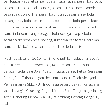
pembuatan kaos futsal
,
pembuatan kaos racing
,
pesan baju bola
,
pesan baju bola desain sendiri
,
pesan baju bola nama sendiri
,
pesan baju bola online
,
pesan baju futsal
,
pesan jersey bola
,
pesan jersey bola desain sendiri
,
pesan kaos bola
,
pesan kaos
bola desain sendiri
,
pesan kostum bola
,
pesan kostum futsal
,
samarinda
,
semarang
,
seragam bola
,
seragam sepak bola
,
seragam tim sepak bola
,
sorong
,
surabaya
,
tangerang
,
tarakan
,
tempat bikin baju bola
,
tempat bikin kaos bola
,
timika
Hadir sejak tahun 2010, Kami menghadirkan pelayanan spesial
dalam Pembuatan Jersey Bola, Kostum Bola, Kaos Bola,
Seragam Bola, Baju Bola, Kostum Futsal, Jersey Futsal, Seragam
Futsal, Baju Futsal dengan desainmu sendiri. Telah Melayani
Pemesanan ke SELURUH Indonesia seperti Bekasi, Karawang,
Jakarta, Jogja, Cikarang, Bogor, Medan, Solo, Tangerang, Malang,
Aceh, Bandung, Depok, Maluku, Palembang, Padang, Bengkulu,
[…]