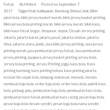
Futsal
By
Mofied
Posted on
September 7,
2017
Tagged
bali
,
balikpapan
,
Bandung
,
Bekasi
,
biak
,
Bikin
jaket bola
,
bikin jersey basket murah
,
bikin jersey basket printing
,
Bikin jersey bola printing murah
,
bikin jersey murah
,
bikin kaos
,
bikin kaos futsal
,
bogor
,
denpasar
,
depok
,
Desain Jersey printing
,
Jakarta
,
jakarta barat
,
jakarta pusat
,
jakarta selatan
,
jakarta
timur
,
jakarta utara
,
jambi
,
Jasa bikin jersey printing
,
Jasa jersey
printing murah
,
jasa pembuatan jersey futsal
,
Jasa pembuatan
jersey printing
,
jayapura
,
jersey basket printing
,
jersey bola
,
Jersey bola printing
,
Jersey Printing
,
jogja
,
kaos bola
,
Kaos
printing bandung
,
kaos printing bekasi
,
kaos printing jakarta
,
kostum tim sepak bola
,
lampung
,
makassar
,
manado
,
medan
,
membuat baju bola
,
order baju bola
,
order kaos bola
,
pabrik kaos
bola
,
padang
,
palu
,
pembuatan baju bola
,
pembuatan kaos bola
,
pembuatan kaos futsal
,
pembuatan kaos racing
,
pesan baju bola
,
pesan baju bola desain sendiri
,
pesan baju bola nama sendiri
,