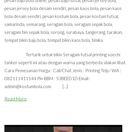
pesan baju bola online
,
pesan baju futsal
,
pesan jersey bola
,
pesan jersey bola desain sendiri
,
pesan kaos bola
,
pesan kaos
bola desain sendiri
,
pesan kostum bola
,
pesan kostum futsal
,
samarinda
,
semarang
,
seragam bola
,
seragam sepak bola
,
seragam tim sepak bola
,
sorong
,
surabaya
,
tangerang
,
tarakan
,
tempat bikin baju bola
,
tempat bikin kaos bola
,
timika
Tertarik untuk bikin Seragam futsal printing soechi
tanker seperti ini atau dengan warna yang berbeda silakan lihat
Cara Pemesanan Harga : Call/Chat Jenis : Printing Telp / WA :
082111411144 Pin BBM : 53BEED1D Email :
admin@kostumbola.com
[…]
Read More