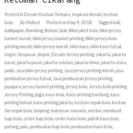
Posted in
Desain Kostum Terbaru
,
Inspirasi desain
,
kostum
bola
By
Mofied
Posted on
May 9, 2018
Tagged
bali
,
balikpapan
,
Bandung
,
Bekasi
,
biak
,
Bikin jaket bola
,
bikin jersey
basket murah
,
bikin jersey basket printing
,
Bikin jersey bola
printing murah
,
bikin jersey murah
,
bikin kaos
,
bikin kaos futsal
,
bogor
,
denpasar
,
depok
,
Desain Jersey printing
,
Jakarta
,
jakarta
barat
,
jakarta pusat
,
jakarta selatan
,
jakarta timur
,
jakarta utara
,
jambi
,
Jasa bikin jersey printing
,
Jasa jersey printing murah
,
jasa
pembuatan jersey futsal
,
Jasa pembuatan jersey printing
,
jayapura
,
jersey basket printing
,
jersey bola
,
Jersey bola printing
,
Jersey Printing
,
jogja
,
kaos bola
,
Kaos printing bandung
,
kaos
printing bekasi
,
kaos printing jakarta
,
kostum sepak bola
,
kostum
tim sepak bola
,
lampung
,
makassar
,
manado
,
medan
,
membuat
baju bola
,
order baju bola
,
order kaos bola
,
pabrik kaos bola
,
padang
,
palu
,
pembuatan baju bola
,
pembuatan kaos bola
,