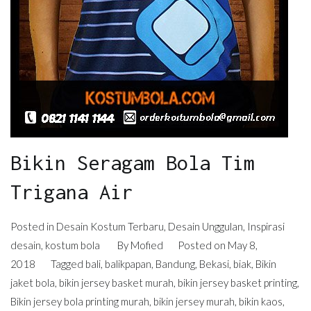
Bikin Seragam Bola Tim
Trigana Air
Posted in
Desain Kostum Terbaru
,
Desain Unggulan
,
Inspirasi
desain
,
kostum bola
By
Mofied
Posted on
May 8,
2018
Tagged
bali
,
balikpapan
,
Bandung
,
Bekasi
,
biak
,
Bikin
jaket bola
,
bikin jersey basket murah
,
bikin jersey basket printing
,
Bikin jersey bola printing murah
,
bikin jersey murah
,
bikin kaos
,