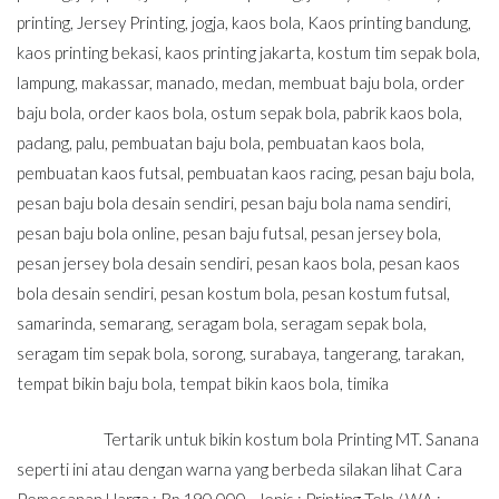
printing
,
Jersey Printing
,
jogja
,
kaos bola
,
Kaos printing bandung
,
kaos printing bekasi
,
kaos printing jakarta
,
kostum tim sepak bola
,
lampung
,
makassar
,
manado
,
medan
,
membuat baju bola
,
order
baju bola
,
order kaos bola
,
ostum sepak bola
,
pabrik kaos bola
,
padang
,
palu
,
pembuatan baju bola
,
pembuatan kaos bola
,
pembuatan kaos futsal
,
pembuatan kaos racing
,
pesan baju bola
,
pesan baju bola desain sendiri
,
pesan baju bola nama sendiri
,
pesan baju bola online
,
pesan baju futsal
,
pesan jersey bola
,
pesan jersey bola desain sendiri
,
pesan kaos bola
,
pesan kaos
bola desain sendiri
,
pesan kostum bola
,
pesan kostum futsal
,
samarinda
,
semarang
,
seragam bola
,
seragam sepak bola
,
seragam tim sepak bola
,
sorong
,
surabaya
,
tangerang
,
tarakan
,
tempat bikin baju bola
,
tempat bikin kaos bola
,
timika
Tertarik untuk bikin kostum bola Printing MT. Sanana
seperti ini atau dengan warna yang berbeda silakan lihat Cara
Pemesanan Harga : Rp 190.000,- Jenis : Printing Telp / WA :