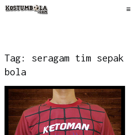
Skip
to
kostumbola.com
Tempat Terbaik Bikin Jersey
content
Tag: seragam tim sepak
bola