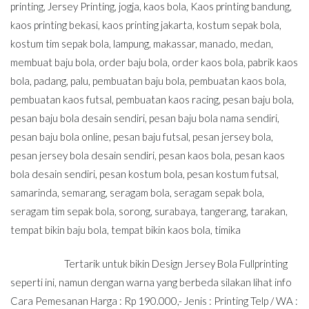
printing
,
Jersey Printing
,
jogja
,
kaos bola
,
Kaos printing bandung
,
kaos printing bekasi
,
kaos printing jakarta
,
kostum sepak bola
,
kostum tim sepak bola
,
lampung
,
makassar
,
manado
,
medan
,
membuat baju bola
,
order baju bola
,
order kaos bola
,
pabrik kaos
bola
,
padang
,
palu
,
pembuatan baju bola
,
pembuatan kaos bola
,
pembuatan kaos futsal
,
pembuatan kaos racing
,
pesan baju bola
,
pesan baju bola desain sendiri
,
pesan baju bola nama sendiri
,
pesan baju bola online
,
pesan baju futsal
,
pesan jersey bola
,
pesan jersey bola desain sendiri
,
pesan kaos bola
,
pesan kaos
bola desain sendiri
,
pesan kostum bola
,
pesan kostum futsal
,
samarinda
,
semarang
,
seragam bola
,
seragam sepak bola
,
seragam tim sepak bola
,
sorong
,
surabaya
,
tangerang
,
tarakan
,
tempat bikin baju bola
,
tempat bikin kaos bola
,
timika
Tertarik untuk bikin Design Jersey Bola Fullprinting
seperti ini, namun dengan warna yang berbeda silakan lihat info
Cara Pemesanan Harga : Rp 190.000,- Jenis : Printing Telp / WA :