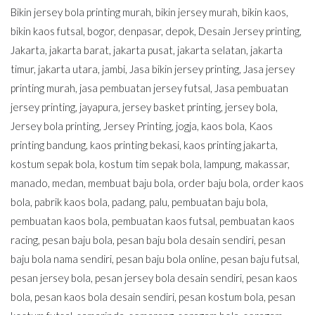
Bikin jersey bola printing murah
,
bikin jersey murah
,
bikin kaos
,
bikin kaos futsal
,
bogor
,
denpasar
,
depok
,
Desain Jersey printing
,
Jakarta
,
jakarta barat
,
jakarta pusat
,
jakarta selatan
,
jakarta
timur
,
jakarta utara
,
jambi
,
Jasa bikin jersey printing
,
Jasa jersey
printing murah
,
jasa pembuatan jersey futsal
,
Jasa pembuatan
jersey printing
,
jayapura
,
jersey basket printing
,
jersey bola
,
Jersey bola printing
,
Jersey Printing
,
jogja
,
kaos bola
,
Kaos
printing bandung
,
kaos printing bekasi
,
kaos printing jakarta
,
kostum sepak bola
,
kostum tim sepak bola
,
lampung
,
makassar
,
manado
,
medan
,
membuat baju bola
,
order baju bola
,
order kaos
bola
,
pabrik kaos bola
,
padang
,
palu
,
pembuatan baju bola
,
pembuatan kaos bola
,
pembuatan kaos futsal
,
pembuatan kaos
racing
,
pesan baju bola
,
pesan baju bola desain sendiri
,
pesan
baju bola nama sendiri
,
pesan baju bola online
,
pesan baju futsal
,
pesan jersey bola
,
pesan jersey bola desain sendiri
,
pesan kaos
bola
,
pesan kaos bola desain sendiri
,
pesan kostum bola
,
pesan