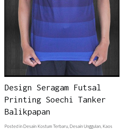
Design Seragam Futsal
Printing Soechi Tanker
Balikpapan
Posted in
Desain Kostum Terbaru
,
Desain Unggulan
,
Kaos