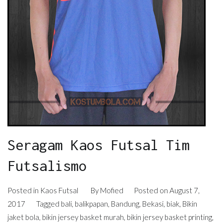
Seragam Kaos Futsal Tim
Futsalismo
Posted in
Kaos Futsal
By
Mofied
Posted on
August 7,
2017
Tagged
bali
,
balikpapan
,
Bandung
,
Bekasi
,
biak
,
Bikin
jaket bola
,
bikin jersey basket murah
,
bikin jersey basket printing
,