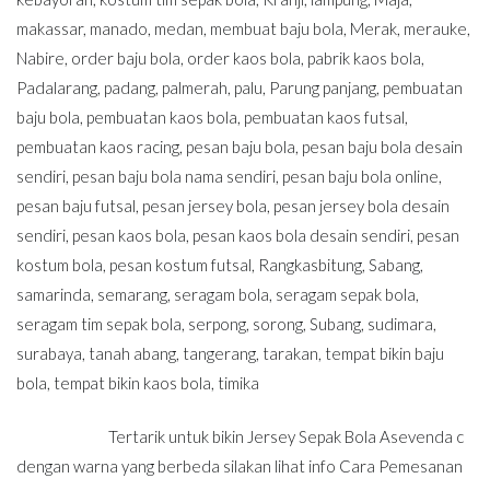
makassar
,
manado
,
medan
,
membuat baju bola
,
Merak
,
merauke
,
Nabire
,
order baju bola
,
order kaos bola
,
pabrik kaos bola
,
Padalarang
,
padang
,
palmerah
,
palu
,
Parung panjang
,
pembuatan
baju bola
,
pembuatan kaos bola
,
pembuatan kaos futsal
,
pembuatan kaos racing
,
pesan baju bola
,
pesan baju bola desain
sendiri
,
pesan baju bola nama sendiri
,
pesan baju bola online
,
pesan baju futsal
,
pesan jersey bola
,
pesan jersey bola desain
sendiri
,
pesan kaos bola
,
pesan kaos bola desain sendiri
,
pesan
kostum bola
,
pesan kostum futsal
,
Rangkasbitung
,
Sabang
,
samarinda
,
semarang
,
seragam bola
,
seragam sepak bola
,
seragam tim sepak bola
,
serpong
,
sorong
,
Subang
,
sudimara
,
surabaya
,
tanah abang
,
tangerang
,
tarakan
,
tempat bikin baju
bola
,
tempat bikin kaos bola
,
timika
Tertarik untuk bikin Jersey Sepak Bola Asevenda c
dengan warna yang berbeda silakan lihat info Cara Pemesanan