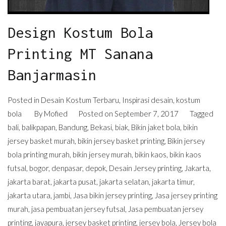
Design Kostum Bola
Printing MT Sanana
Banjarmasin
Posted in
Desain Kostum Terbaru
,
Inspirasi desain
,
kostum
bola
By
Mofied
Posted on
September 7, 2017
Tagged
bali
,
balikpapan
,
Bandung
,
Bekasi
,
biak
,
Bikin jaket bola
,
bikin
jersey basket murah
,
bikin jersey basket printing
,
Bikin jersey
bola printing murah
,
bikin jersey murah
,
bikin kaos
,
bikin kaos
futsal
,
bogor
,
denpasar
,
depok
,
Desain Jersey printing
,
Jakarta
,
jakarta barat
,
jakarta pusat
,
jakarta selatan
,
jakarta timur
,
jakarta utara
,
jambi
,
Jasa bikin jersey printing
,
Jasa jersey printing
murah
,
jasa pembuatan jersey futsal
,
Jasa pembuatan jersey
printing
,
jayapura
,
jersey basket printing
,
jersey bola
,
Jersey bola