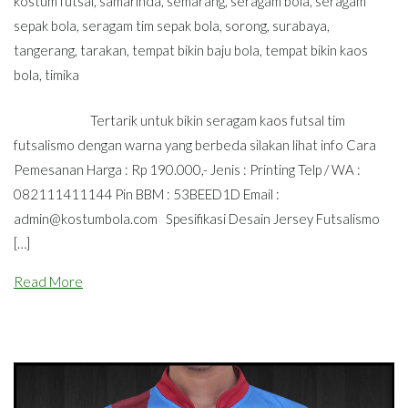
kostum futsal
,
samarinda
,
semarang
,
seragam bola
,
seragam
sepak bola
,
seragam tim sepak bola
,
sorong
,
surabaya
,
tangerang
,
tarakan
,
tempat bikin baju bola
,
tempat bikin kaos
bola
,
timika
Tertarik untuk bikin seragam kaos futsal tim
futsalismo dengan warna yang berbeda silakan lihat info Cara
Pemesanan Harga : Rp 190.000,- Jenis : Printing Telp / WA :
082111411144 Pin BBM : 53BEED1D Email :
admin@kostumbola.com
Spesifikasi Desain Jersey Futsalismo
[…]
Read More