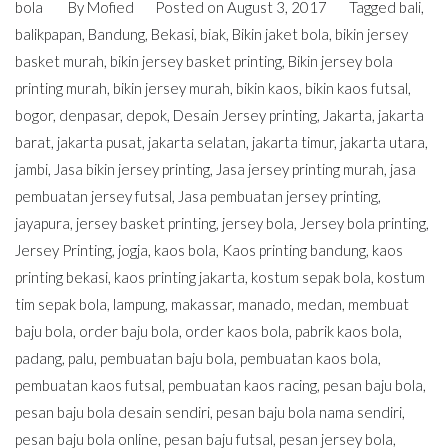
bola
By
Mofied
Posted on
August 3, 2017
Tagged
bali
,
balikpapan
,
Bandung
,
Bekasi
,
biak
,
Bikin jaket bola
,
bikin jersey
basket murah
,
bikin jersey basket printing
,
Bikin jersey bola
printing murah
,
bikin jersey murah
,
bikin kaos
,
bikin kaos futsal
,
bogor
,
denpasar
,
depok
,
Desain Jersey printing
,
Jakarta
,
jakarta
barat
,
jakarta pusat
,
jakarta selatan
,
jakarta timur
,
jakarta utara
,
jambi
,
Jasa bikin jersey printing
,
Jasa jersey printing murah
,
jasa
pembuatan jersey futsal
,
Jasa pembuatan jersey printing
,
jayapura
,
jersey basket printing
,
jersey bola
,
Jersey bola printing
,
Jersey Printing
,
jogja
,
kaos bola
,
Kaos printing bandung
,
kaos
printing bekasi
,
kaos printing jakarta
,
kostum sepak bola
,
kostum
tim sepak bola
,
lampung
,
makassar
,
manado
,
medan
,
membuat
baju bola
,
order baju bola
,
order kaos bola
,
pabrik kaos bola
,
padang
,
palu
,
pembuatan baju bola
,
pembuatan kaos bola
,
pembuatan kaos futsal
,
pembuatan kaos racing
,
pesan baju bola
,
pesan baju bola desain sendiri
,
pesan baju bola nama sendiri
,
pesan baju bola online
,
pesan baju futsal
,
pesan jersey bola
,