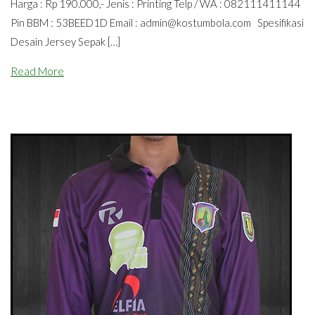
Harga : Rp 190.000,- Jenis : Printing Telp / WA : 082111411144
Pin BBM : 53BEED1D Email :
admin@kostumbola.com
Spesifikasi
Desain Jersey Sepak […]
Read More