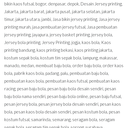
bikin kaos futsal
,
bogor
,
denpasar
,
depok
,
Desain Jersey printing
,
Jakarta
,
jakarta barat
,
jakarta pusat
,
jakarta selatan
,
jakarta
timur
,
jakarta utara
,
jambi
,
Jasa bikin jersey printing
,
Jasa jersey
printing murah
,
jasa pembuatan jersey futsal
,
Jasa pembuatan
jersey printing
,
jayapura
,
jersey basket printing
,
jersey bola
,
Jersey bola printing
,
Jersey Printing
,
jogja
,
kaos bola
,
Kaos
printing bandung
,
kaos printing bekasi
,
kaos printing jakarta
,
kostum sepak bola
,
kostum tim sepak bola
,
lampung
,
makassar
,
manado
,
medan
,
membuat baju bola
,
order baju bola
,
order kaos
bola
,
pabrik kaos bola
,
padang
,
palu
,
pembuatan baju bola
,
pembuatan kaos bola
,
pembuatan kaos futsal
,
pembuatan kaos
racing
,
pesan baju bola
,
pesan baju bola desain sendiri
,
pesan
baju bola nama sendiri
,
pesan baju bola online
,
pesan baju futsal
,
pesan jersey bola
,
pesan jersey bola desain sendiri
,
pesan kaos
bola
,
pesan kaos bola desain sendiri
,
pesan kostum bola
,
pesan
kostum futsal
,
samarinda
,
semarang
,
seragam bola
,
seragam
sepak bola
,
seragam tim sepak bola
,
sorong
,
surabaya
,