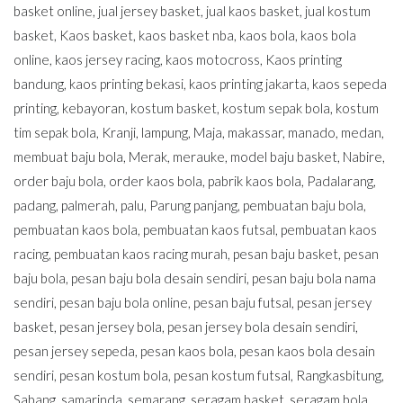
basket online
,
jual jersey basket
,
jual kaos basket
,
jual kostum
basket
,
Kaos basket
,
kaos basket nba
,
kaos bola
,
kaos bola
online
,
kaos jersey racing
,
kaos motocross
,
Kaos printing
bandung
,
kaos printing bekasi
,
kaos printing jakarta
,
kaos sepeda
printing
,
kebayoran
,
kostum basket
,
kostum sepak bola
,
kostum
tim sepak bola
,
Kranji
,
lampung
,
Maja
,
makassar
,
manado
,
medan
,
membuat baju bola
,
Merak
,
merauke
,
model baju basket
,
Nabire
,
order baju bola
,
order kaos bola
,
pabrik kaos bola
,
Padalarang
,
padang
,
palmerah
,
palu
,
Parung panjang
,
pembuatan baju bola
,
pembuatan kaos bola
,
pembuatan kaos futsal
,
pembuatan kaos
racing
,
pembuatan kaos racing murah
,
pesan baju basket
,
pesan
baju bola
,
pesan baju bola desain sendiri
,
pesan baju bola nama
sendiri
,
pesan baju bola online
,
pesan baju futsal
,
pesan jersey
basket
,
pesan jersey bola
,
pesan jersey bola desain sendiri
,
pesan jersey sepeda
,
pesan kaos bola
,
pesan kaos bola desain
sendiri
,
pesan kostum bola
,
pesan kostum futsal
,
Rangkasbitung
,
Sabang
,
samarinda
,
semarang
,
seragam basket
,
seragam bola
,