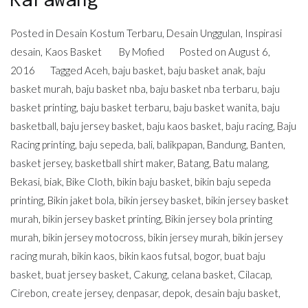
Posted in
Desain Kostum Terbaru
,
Desain Unggulan
,
Inspirasi
desain
,
Kaos Basket
By
Mofied
Posted on
August 6,
2016
Tagged
Aceh
,
baju basket
,
baju basket anak
,
baju
basket murah
,
baju basket nba
,
baju basket nba terbaru
,
baju
basket printing
,
baju basket terbaru
,
baju basket wanita
,
baju
basketball
,
baju jersey basket
,
baju kaos basket
,
baju racing
,
Baju
Racing printing
,
baju sepeda
,
bali
,
balikpapan
,
Bandung
,
Banten
,
basket jersey
,
basketball shirt maker
,
Batang
,
Batu malang
,
Bekasi
,
biak
,
Bike Cloth
,
bikin baju basket
,
bikin baju sepeda
printing
,
Bikin jaket bola
,
bikin jersey basket
,
bikin jersey basket
murah
,
bikin jersey basket printing
,
Bikin jersey bola printing
murah
,
bikin jersey motocross
,
bikin jersey murah
,
bikin jersey
racing murah
,
bikin kaos
,
bikin kaos futsal
,
bogor
,
buat baju
basket
,
buat jersey basket
,
Cakung
,
celana basket
,
Cilacap
,
Cirebon
,
create jersey
,
denpasar
,
depok
,
desain baju basket
,