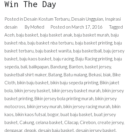
Win The Day
Posted in
Desain Kostum Terbaru
,
Desain Unggulan
,
Inspirasi
desain
By
Mofied
Posted on
March 17, 2016
Tagged
Aceh
,
baju basket
,
baju basket anak
,
baju basket murah
,
baju
basket nba
,
baju basket nba terbaru
,
baju basket printing
,
baju
basket terbaru
,
baju basket wanita
,
baju basketball
,
baju jersey
basket
,
baju kaos basket
,
baju racing
,
Baju Racing printing
,
baju
sepeda
,
bali
,
balikpapan
,
Bandung
,
Banten
,
basket jersey
,
basketball shirt maker
,
Batang
,
Batu malang
,
Bekasi
,
biak
,
Bike
Cloth
,
bikin baju basket
,
bikin baju sepeda printing
,
Bikin jaket
bola
,
bikin jersey basket
,
bikin jersey basket murah
,
bikin jersey
basket printing
,
Bikin jersey bola printing murah
,
bikin jersey
motocross
,
bikin jersey murah
,
bikin jersey racing murah
,
bikin
kaos
,
bikin kaos futsal
,
bogor
,
buat baju basket
,
buat jersey
basket
,
Cakung
,
celana basket
,
Cilacap
,
Cirebon
,
create jersey
,
denpasar
,
depok
,
desain baju basket
,
desain jersey basket
,