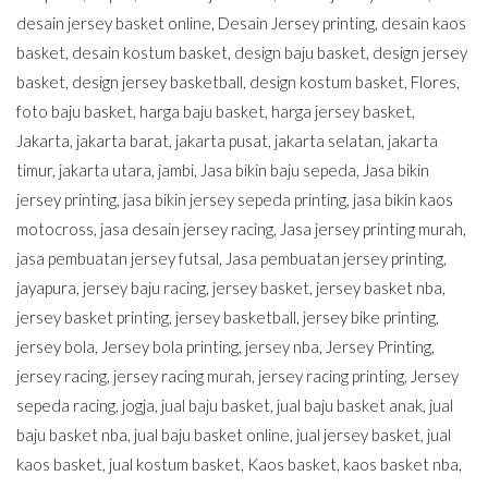
desain jersey basket online
,
Desain Jersey printing
,
desain kaos
basket
,
desain kostum basket
,
design baju basket
,
design jersey
basket
,
design jersey basketball
,
design kostum basket
,
Flores
,
foto baju basket
,
harga baju basket
,
harga jersey basket
,
Jakarta
,
jakarta barat
,
jakarta pusat
,
jakarta selatan
,
jakarta
timur
,
jakarta utara
,
jambi
,
Jasa bikin baju sepeda
,
Jasa bikin
jersey printing
,
jasa bikin jersey sepeda printing
,
jasa bikin kaos
motocross
,
jasa desain jersey racing
,
Jasa jersey printing murah
,
jasa pembuatan jersey futsal
,
Jasa pembuatan jersey printing
,
jayapura
,
jersey baju racing
,
jersey basket
,
jersey basket nba
,
jersey basket printing
,
jersey basketball
,
jersey bike printing
,
jersey bola
,
Jersey bola printing
,
jersey nba
,
Jersey Printing
,
jersey racing
,
jersey racing murah
,
jersey racing printing
,
Jersey
sepeda racing
,
jogja
,
jual baju basket
,
jual baju basket anak
,
jual
baju basket nba
,
jual baju basket online
,
jual jersey basket
,
jual
kaos basket
,
jual kostum basket
,
Kaos basket
,
kaos basket nba
,