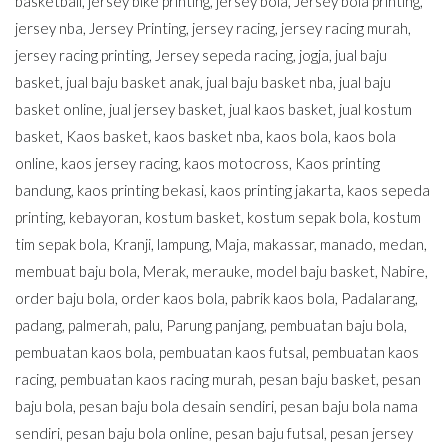
basketball
,
jersey bike printing
,
jersey bola
,
Jersey bola printing
,
jersey nba
,
Jersey Printing
,
jersey racing
,
jersey racing murah
,
jersey racing printing
,
Jersey sepeda racing
,
jogja
,
jual baju
basket
,
jual baju basket anak
,
jual baju basket nba
,
jual baju
basket online
,
jual jersey basket
,
jual kaos basket
,
jual kostum
basket
,
Kaos basket
,
kaos basket nba
,
kaos bola
,
kaos bola
online
,
kaos jersey racing
,
kaos motocross
,
Kaos printing
bandung
,
kaos printing bekasi
,
kaos printing jakarta
,
kaos sepeda
printing
,
kebayoran
,
kostum basket
,
kostum sepak bola
,
kostum
tim sepak bola
,
Kranji
,
lampung
,
Maja
,
makassar
,
manado
,
medan
,
membuat baju bola
,
Merak
,
merauke
,
model baju basket
,
Nabire
,
order baju bola
,
order kaos bola
,
pabrik kaos bola
,
Padalarang
,
padang
,
palmerah
,
palu
,
Parung panjang
,
pembuatan baju bola
,
pembuatan kaos bola
,
pembuatan kaos futsal
,
pembuatan kaos
racing
,
pembuatan kaos racing murah
,
pesan baju basket
,
pesan
baju bola
,
pesan baju bola desain sendiri
,
pesan baju bola nama
sendiri
,
pesan baju bola online
,
pesan baju futsal
,
pesan jersey