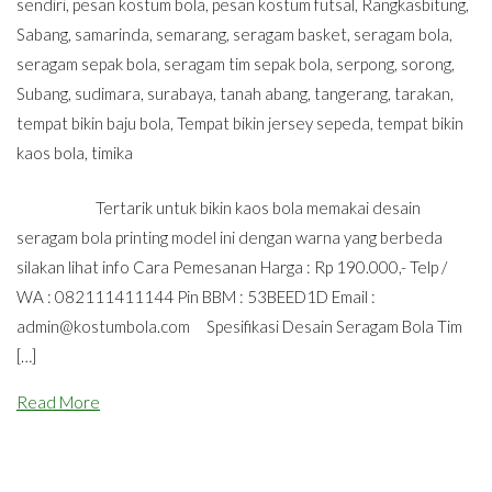
sendiri
,
pesan kostum bola
,
pesan kostum futsal
,
Rangkasbitung
,
Sabang
,
samarinda
,
semarang
,
seragam basket
,
seragam bola
,
seragam sepak bola
,
seragam tim sepak bola
,
serpong
,
sorong
,
Subang
,
sudimara
,
surabaya
,
tanah abang
,
tangerang
,
tarakan
,
tempat bikin baju bola
,
Tempat bikin jersey sepeda
,
tempat bikin
kaos bola
,
timika
Tertarik untuk bikin kaos bola memakai desain
seragam bola printing model ini dengan warna yang berbeda
silakan lihat info Cara Pemesanan Harga : Rp 190.000,- Telp /
WA : 082111411144 Pin BBM : 53BEED1D Email :
admin@kostumbola.com
Spesifikasi Desain Seragam Bola Tim
[…]
Read More