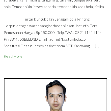
surabaya
,
tanah abang
,
tangerang
,
tarakan
,
tempat bikin baju
bola
,
Tempat bikin jersey sepeda
,
tempat bikin kaos bola
,
timika
Tertarik untuk bikin Seragam bola Printing
Hoppus dengan warna yang berbeda silakan lihat info Cara
Pemesanan Harga : Rp 150.000,- Telp / WA : 082111411144
Pin BBM : 53BEED1D Email :
admin@kostumbola.com
Spesifikasi Desain Jersey basket team SOT Karawang […]
Read More