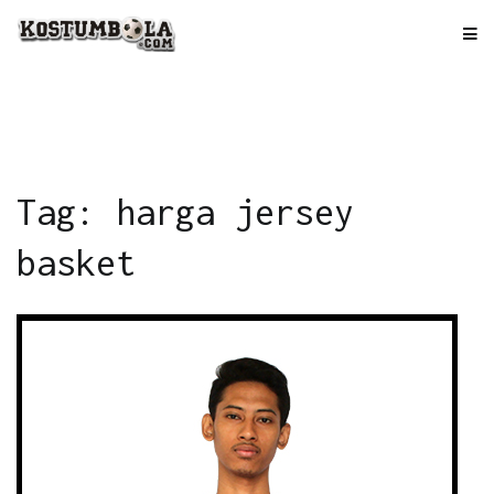
Skip
to
kostumbola.com
Tempat Terbaik Bikin Jersey
content
Tag: harga jersey
basket