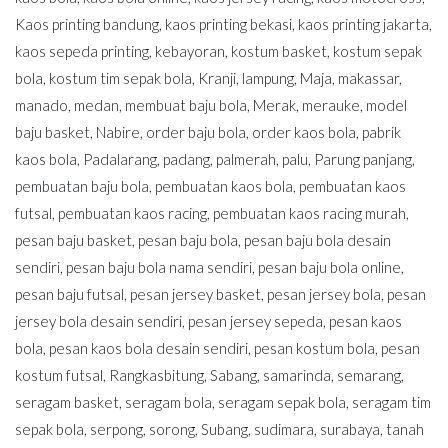
Kaos printing bandung
,
kaos printing bekasi
,
kaos printing jakarta
,
kaos sepeda printing
,
kebayoran
,
kostum basket
,
kostum sepak
bola
,
kostum tim sepak bola
,
Kranji
,
lampung
,
Maja
,
makassar
,
manado
,
medan
,
membuat baju bola
,
Merak
,
merauke
,
model
baju basket
,
Nabire
,
order baju bola
,
order kaos bola
,
pabrik
kaos bola
,
Padalarang
,
padang
,
palmerah
,
palu
,
Parung panjang
,
pembuatan baju bola
,
pembuatan kaos bola
,
pembuatan kaos
futsal
,
pembuatan kaos racing
,
pembuatan kaos racing murah
,
pesan baju basket
,
pesan baju bola
,
pesan baju bola desain
sendiri
,
pesan baju bola nama sendiri
,
pesan baju bola online
,
pesan baju futsal
,
pesan jersey basket
,
pesan jersey bola
,
pesan
jersey bola desain sendiri
,
pesan jersey sepeda
,
pesan kaos
bola
,
pesan kaos bola desain sendiri
,
pesan kostum bola
,
pesan
kostum futsal
,
Rangkasbitung
,
Sabang
,
samarinda
,
semarang
,
seragam basket
,
seragam bola
,
seragam sepak bola
,
seragam tim
sepak bola
,
serpong
,
sorong
,
Subang
,
sudimara
,
surabaya
,
tanah