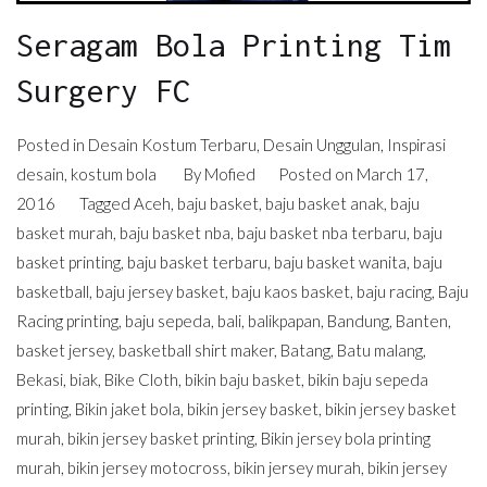
Seragam Bola Printing Tim
Surgery FC
Posted in
Desain Kostum Terbaru
,
Desain Unggulan
,
Inspirasi
desain
,
kostum bola
By
Mofied
Posted on
March 17,
2016
Tagged
Aceh
,
baju basket
,
baju basket anak
,
baju
basket murah
,
baju basket nba
,
baju basket nba terbaru
,
baju
basket printing
,
baju basket terbaru
,
baju basket wanita
,
baju
basketball
,
baju jersey basket
,
baju kaos basket
,
baju racing
,
Baju
Racing printing
,
baju sepeda
,
bali
,
balikpapan
,
Bandung
,
Banten
,
basket jersey
,
basketball shirt maker
,
Batang
,
Batu malang
,
Bekasi
,
biak
,
Bike Cloth
,
bikin baju basket
,
bikin baju sepeda
printing
,
Bikin jaket bola
,
bikin jersey basket
,
bikin jersey basket
murah
,
bikin jersey basket printing
,
Bikin jersey bola printing
murah
,
bikin jersey motocross
,
bikin jersey murah
,
bikin jersey