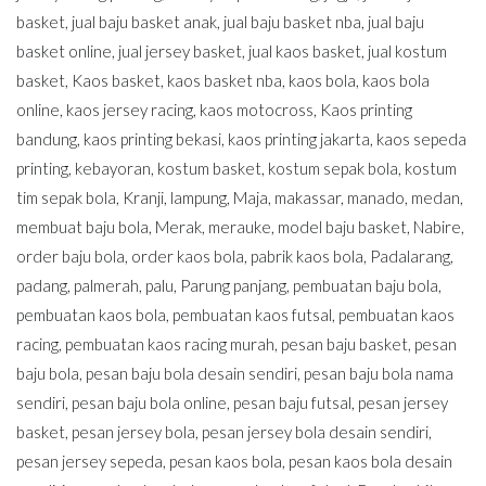
basket
,
jual baju basket anak
,
jual baju basket nba
,
jual baju
basket online
,
jual jersey basket
,
jual kaos basket
,
jual kostum
basket
,
Kaos basket
,
kaos basket nba
,
kaos bola
,
kaos bola
online
,
kaos jersey racing
,
kaos motocross
,
Kaos printing
bandung
,
kaos printing bekasi
,
kaos printing jakarta
,
kaos sepeda
printing
,
kebayoran
,
kostum basket
,
kostum sepak bola
,
kostum
tim sepak bola
,
Kranji
,
lampung
,
Maja
,
makassar
,
manado
,
medan
,
membuat baju bola
,
Merak
,
merauke
,
model baju basket
,
Nabire
,
order baju bola
,
order kaos bola
,
pabrik kaos bola
,
Padalarang
,
padang
,
palmerah
,
palu
,
Parung panjang
,
pembuatan baju bola
,
pembuatan kaos bola
,
pembuatan kaos futsal
,
pembuatan kaos
racing
,
pembuatan kaos racing murah
,
pesan baju basket
,
pesan
baju bola
,
pesan baju bola desain sendiri
,
pesan baju bola nama
sendiri
,
pesan baju bola online
,
pesan baju futsal
,
pesan jersey
basket
,
pesan jersey bola
,
pesan jersey bola desain sendiri
,
pesan jersey sepeda
,
pesan kaos bola
,
pesan kaos bola desain