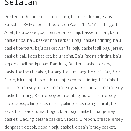
Selatan
Posted in
Desain Kostum Terbaru
,
Inspirasi desain
,
Kaos
Futsal
By
Mofied
Posted on
April 11, 2016
Tagged
Aceh
,
baju basket
,
baju basket anak
,
baju basket murah
,
baju
basket nba
,
baju basket nba terbaru
,
baju basket printing
,
baju
basket terbaru
,
baju basket wanita
,
baju basketball
,
baju jersey
basket
,
baju kaos basket
,
baju racing
,
Baju Racing printing
,
baju
sepeda
,
bali
,
balikpapan
,
Bandung
,
Banten
,
basket jersey
,
basketball shirt maker
,
Batang
,
Batu malang
,
Bekasi
,
biak
,
Bike
Cloth
,
bikin baju basket
,
bikin baju sepeda printing
,
Bikin jaket
bola
,
bikin jersey basket
,
bikin jersey basket murah
,
bikin jersey
basket printing
,
Bikin jersey bola printing murah
,
bikin jersey
motocross
,
bikin jersey murah
,
bikin jersey racing murah
,
bikin
kaos
,
bikin kaos futsal
,
bogor
,
buat baju basket
,
buat jersey
basket
,
Cakung
,
celana basket
,
Cilacap
,
Cirebon
,
create jersey
,
denpasar
,
depok
,
desain baju basket
,
desain jersey basket
,