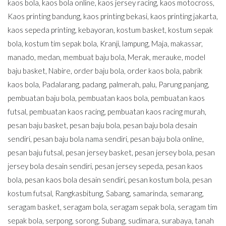
kaos bola
,
kaos bola online
,
kaos jersey racing
,
kaos motocross
,
Kaos printing bandung
,
kaos printing bekasi
,
kaos printing jakarta
,
kaos sepeda printing
,
kebayoran
,
kostum basket
,
kostum sepak
bola
,
kostum tim sepak bola
,
Kranji
,
lampung
,
Maja
,
makassar
,
manado
,
medan
,
membuat baju bola
,
Merak
,
merauke
,
model
baju basket
,
Nabire
,
order baju bola
,
order kaos bola
,
pabrik
kaos bola
,
Padalarang
,
padang
,
palmerah
,
palu
,
Parung panjang
,
pembuatan baju bola
,
pembuatan kaos bola
,
pembuatan kaos
futsal
,
pembuatan kaos racing
,
pembuatan kaos racing murah
,
pesan baju basket
,
pesan baju bola
,
pesan baju bola desain
sendiri
,
pesan baju bola nama sendiri
,
pesan baju bola online
,
pesan baju futsal
,
pesan jersey basket
,
pesan jersey bola
,
pesan
jersey bola desain sendiri
,
pesan jersey sepeda
,
pesan kaos
bola
,
pesan kaos bola desain sendiri
,
pesan kostum bola
,
pesan
kostum futsal
,
Rangkasbitung
,
Sabang
,
samarinda
,
semarang
,
seragam basket
,
seragam bola
,
seragam sepak bola
,
seragam tim
sepak bola
,
serpong
,
sorong
,
Subang
,
sudimara
,
surabaya
,
tanah