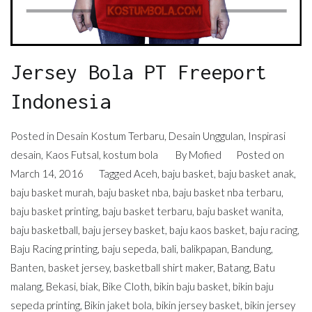
Jersey Bola PT Freeport
Indonesia
Posted in
Desain Kostum Terbaru
,
Desain Unggulan
,
Inspirasi
desain
,
Kaos Futsal
,
kostum bola
By
Mofied
Posted on
March 14, 2016
Tagged
Aceh
,
baju basket
,
baju basket anak
,
baju basket murah
,
baju basket nba
,
baju basket nba terbaru
,
baju basket printing
,
baju basket terbaru
,
baju basket wanita
,
baju basketball
,
baju jersey basket
,
baju kaos basket
,
baju racing
,
Baju Racing printing
,
baju sepeda
,
bali
,
balikpapan
,
Bandung
,
Banten
,
basket jersey
,
basketball shirt maker
,
Batang
,
Batu
malang
,
Bekasi
,
biak
,
Bike Cloth
,
bikin baju basket
,
bikin baju
sepeda printing
,
Bikin jaket bola
,
bikin jersey basket
,
bikin jersey