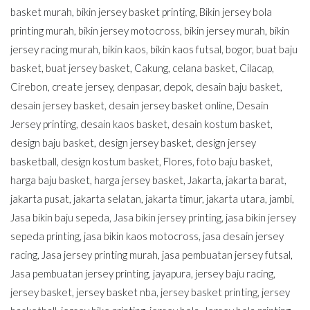
basket murah
,
bikin jersey basket printing
,
Bikin jersey bola
printing murah
,
bikin jersey motocross
,
bikin jersey murah
,
bikin
jersey racing murah
,
bikin kaos
,
bikin kaos futsal
,
bogor
,
buat baju
basket
,
buat jersey basket
,
Cakung
,
celana basket
,
Cilacap
,
Cirebon
,
create jersey
,
denpasar
,
depok
,
desain baju basket
,
desain jersey basket
,
desain jersey basket online
,
Desain
Jersey printing
,
desain kaos basket
,
desain kostum basket
,
design baju basket
,
design jersey basket
,
design jersey
basketball
,
design kostum basket
,
Flores
,
foto baju basket
,
harga baju basket
,
harga jersey basket
,
Jakarta
,
jakarta barat
,
jakarta pusat
,
jakarta selatan
,
jakarta timur
,
jakarta utara
,
jambi
,
Jasa bikin baju sepeda
,
Jasa bikin jersey printing
,
jasa bikin jersey
sepeda printing
,
jasa bikin kaos motocross
,
jasa desain jersey
racing
,
Jasa jersey printing murah
,
jasa pembuatan jersey futsal
,
Jasa pembuatan jersey printing
,
jayapura
,
jersey baju racing
,
jersey basket
,
jersey basket nba
,
jersey basket printing
,
jersey