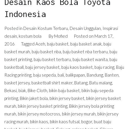
Desain Kaos Bola Toyota
Indonesia
Posted in
Desain Kostum Terbaru
,
Desain Unggulan
,
Inspirasi
desain
,
kostum bola
By
Mofied
Posted on
March 17,
2016
Tagged
Aceh
,
baju basket
,
baju basket anak
,
baju
basket murah
,
baju basket nba
,
baju basket nba terbaru
,
baju
basket printing
,
baju basket terbaru
,
baju basket wanita
,
baju
basketball
,
baju jersey basket
,
baju kaos basket
,
baju racing
,
Baju
Racing printing
,
baju sepeda
,
bali
,
balikpapan
,
Bandung
,
Banten
,
basket jersey
,
basketball shirt maker
,
Batang
,
Batu malang
,
Bekasi
,
biak
,
Bike Cloth
,
bikin baju basket
,
bikin baju sepeda
printing
,
Bikin jaket bola
,
bikin jersey basket
,
bikin jersey basket
murah
,
bikin jersey basket printing
,
Bikin jersey bola printing
murah
,
bikin jersey motocross
,
bikin jersey murah
,
bikin jersey
racing murah
,
bikin kaos
,
bikin kaos futsal
,
bogor
,
buat baju