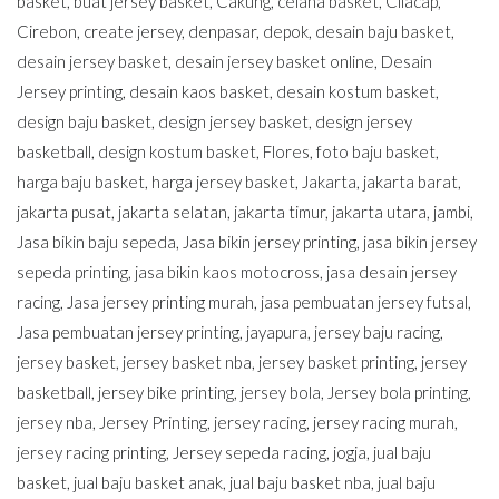
basket
,
buat jersey basket
,
Cakung
,
celana basket
,
Cilacap
,
Cirebon
,
create jersey
,
denpasar
,
depok
,
desain baju basket
,
desain jersey basket
,
desain jersey basket online
,
Desain
Jersey printing
,
desain kaos basket
,
desain kostum basket
,
design baju basket
,
design jersey basket
,
design jersey
basketball
,
design kostum basket
,
Flores
,
foto baju basket
,
harga baju basket
,
harga jersey basket
,
Jakarta
,
jakarta barat
,
jakarta pusat
,
jakarta selatan
,
jakarta timur
,
jakarta utara
,
jambi
,
Jasa bikin baju sepeda
,
Jasa bikin jersey printing
,
jasa bikin jersey
sepeda printing
,
jasa bikin kaos motocross
,
jasa desain jersey
racing
,
Jasa jersey printing murah
,
jasa pembuatan jersey futsal
,
Jasa pembuatan jersey printing
,
jayapura
,
jersey baju racing
,
jersey basket
,
jersey basket nba
,
jersey basket printing
,
jersey
basketball
,
jersey bike printing
,
jersey bola
,
Jersey bola printing
,
jersey nba
,
Jersey Printing
,
jersey racing
,
jersey racing murah
,
jersey racing printing
,
Jersey sepeda racing
,
jogja
,
jual baju
basket
,
jual baju basket anak
,
jual baju basket nba
,
jual baju