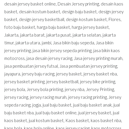
desain jersey basket online
,
Desain Jersey printing
,
desain kaos
basket
,
desain kostum basket
,
design baju basket
,
design jersey
basket
,
design jersey basketball
,
design kostum basket
,
Flores
,
foto baju basket
,
harga baju basket
,
harga jersey basket
,
Jakarta
,
jakarta barat
,
jakarta pusat
,
jakarta selatan
,
jakarta
timur
,
jakarta utara
,
jambi
,
Jasa bikin baju sepeda
,
Jasa bikin
jersey printing
,
jasa bikin jersey sepeda printing
,
jasa bikin kaos
motocross
,
jasa desain jersey racing
,
Jasa jersey printing murah
,
jasa pembuatan jersey futsal
,
Jasa pembuatan jersey printing
,
jayapura
,
jersey baju racing
,
jersey basket
,
jersey basket nba
,
jersey basket printing
,
jersey basketball
,
jersey bike printing
,
jersey bola
,
Jersey bola printing
,
jersey nba
,
Jersey Printing
,
jersey racing
,
jersey racing murah
,
jersey racing printing
,
Jersey
sepeda racing
,
jogja
,
jual baju basket
,
jual baju basket anak
,
jual
baju basket nba
,
jual baju basket online
,
jual jersey basket
,
jual
kaos basket
,
jual kostum basket
,
Kaos basket
,
kaos basket nba
,
kaos bola
,
kaos bola online
,
kaos jersey racing
,
kaos motocross
,