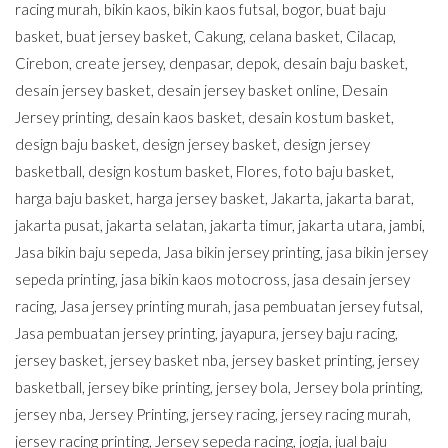
racing murah
,
bikin kaos
,
bikin kaos futsal
,
bogor
,
buat baju
basket
,
buat jersey basket
,
Cakung
,
celana basket
,
Cilacap
,
Cirebon
,
create jersey
,
denpasar
,
depok
,
desain baju basket
,
desain jersey basket
,
desain jersey basket online
,
Desain
Jersey printing
,
desain kaos basket
,
desain kostum basket
,
design baju basket
,
design jersey basket
,
design jersey
basketball
,
design kostum basket
,
Flores
,
foto baju basket
,
harga baju basket
,
harga jersey basket
,
Jakarta
,
jakarta barat
,
jakarta pusat
,
jakarta selatan
,
jakarta timur
,
jakarta utara
,
jambi
,
Jasa bikin baju sepeda
,
Jasa bikin jersey printing
,
jasa bikin jersey
sepeda printing
,
jasa bikin kaos motocross
,
jasa desain jersey
racing
,
Jasa jersey printing murah
,
jasa pembuatan jersey futsal
,
Jasa pembuatan jersey printing
,
jayapura
,
jersey baju racing
,
jersey basket
,
jersey basket nba
,
jersey basket printing
,
jersey
basketball
,
jersey bike printing
,
jersey bola
,
Jersey bola printing
,
jersey nba
,
Jersey Printing
,
jersey racing
,
jersey racing murah
,
jersey racing printing
,
Jersey sepeda racing
,
jogja
,
jual baju