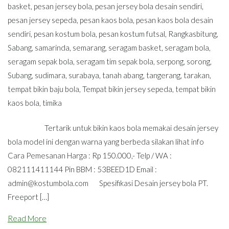
basket
,
pesan jersey bola
,
pesan jersey bola desain sendiri
,
pesan jersey sepeda
,
pesan kaos bola
,
pesan kaos bola desain
sendiri
,
pesan kostum bola
,
pesan kostum futsal
,
Rangkasbitung
,
Sabang
,
samarinda
,
semarang
,
seragam basket
,
seragam bola
,
seragam sepak bola
,
seragam tim sepak bola
,
serpong
,
sorong
,
Subang
,
sudimara
,
surabaya
,
tanah abang
,
tangerang
,
tarakan
,
tempat bikin baju bola
,
Tempat bikin jersey sepeda
,
tempat bikin
kaos bola
,
timika
Tertarik untuk bikin kaos bola memakai desain jersey
bola model ini dengan warna yang berbeda silakan lihat info
Cara Pemesanan Harga : Rp 150.000,- Telp / WA :
082111411144 Pin BBM : 53BEED1D Email :
admin@kostumbola.com
Spesifikasi Desain jersey bola PT.
Freeport […]
Read More