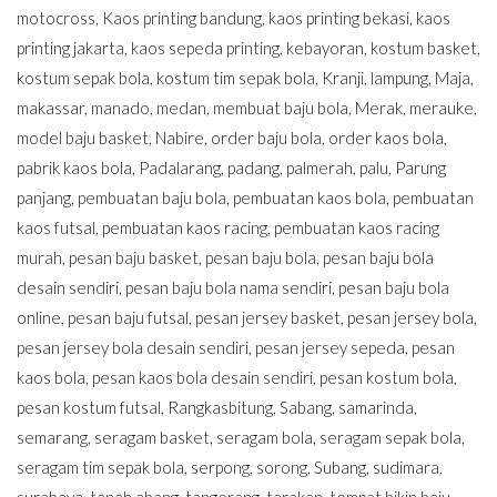
motocross
,
Kaos printing bandung
,
kaos printing bekasi
,
kaos
printing jakarta
,
kaos sepeda printing
,
kebayoran
,
kostum basket
,
kostum sepak bola
,
kostum tim sepak bola
,
Kranji
,
lampung
,
Maja
,
makassar
,
manado
,
medan
,
membuat baju bola
,
Merak
,
merauke
,
model baju basket
,
Nabire
,
order baju bola
,
order kaos bola
,
pabrik kaos bola
,
Padalarang
,
padang
,
palmerah
,
palu
,
Parung
panjang
,
pembuatan baju bola
,
pembuatan kaos bola
,
pembuatan
kaos futsal
,
pembuatan kaos racing
,
pembuatan kaos racing
murah
,
pesan baju basket
,
pesan baju bola
,
pesan baju bola
desain sendiri
,
pesan baju bola nama sendiri
,
pesan baju bola
online
,
pesan baju futsal
,
pesan jersey basket
,
pesan jersey bola
,
pesan jersey bola desain sendiri
,
pesan jersey sepeda
,
pesan
kaos bola
,
pesan kaos bola desain sendiri
,
pesan kostum bola
,
pesan kostum futsal
,
Rangkasbitung
,
Sabang
,
samarinda
,
semarang
,
seragam basket
,
seragam bola
,
seragam sepak bola
,
seragam tim sepak bola
,
serpong
,
sorong
,
Subang
,
sudimara
,