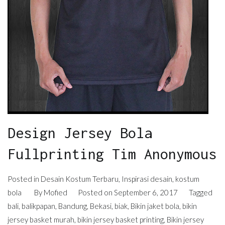
Design Jersey Bola
Fullprinting Tim Anonymous
Posted in
Desain Kostum Terbaru
,
Inspirasi desain
,
kostum
bola
By
Mofied
Posted on
September 6, 2017
Tagged
bali
,
balikpapan
,
Bandung
,
Bekasi
,
biak
,
Bikin jaket bola
,
bikin
jersey basket murah
,
bikin jersey basket printing
,
Bikin jersey