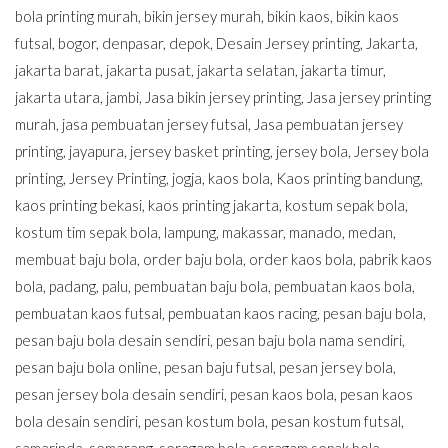
bola printing murah
,
bikin jersey murah
,
bikin kaos
,
bikin kaos
futsal
,
bogor
,
denpasar
,
depok
,
Desain Jersey printing
,
Jakarta
,
jakarta barat
,
jakarta pusat
,
jakarta selatan
,
jakarta timur
,
jakarta utara
,
jambi
,
Jasa bikin jersey printing
,
Jasa jersey printing
murah
,
jasa pembuatan jersey futsal
,
Jasa pembuatan jersey
printing
,
jayapura
,
jersey basket printing
,
jersey bola
,
Jersey bola
printing
,
Jersey Printing
,
jogja
,
kaos bola
,
Kaos printing bandung
,
kaos printing bekasi
,
kaos printing jakarta
,
kostum sepak bola
,
kostum tim sepak bola
,
lampung
,
makassar
,
manado
,
medan
,
membuat baju bola
,
order baju bola
,
order kaos bola
,
pabrik kaos
bola
,
padang
,
palu
,
pembuatan baju bola
,
pembuatan kaos bola
,
pembuatan kaos futsal
,
pembuatan kaos racing
,
pesan baju bola
,
pesan baju bola desain sendiri
,
pesan baju bola nama sendiri
,
pesan baju bola online
,
pesan baju futsal
,
pesan jersey bola
,
pesan jersey bola desain sendiri
,
pesan kaos bola
,
pesan kaos
bola desain sendiri
,
pesan kostum bola
,
pesan kostum futsal
,
samarinda
,
semarang
,
seragam bola
,
seragam sepak bola
,