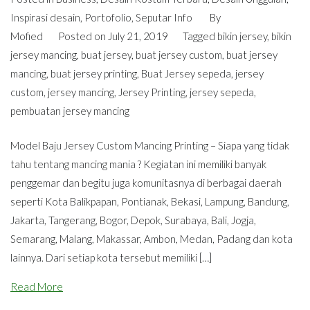
Inspirasi desain
,
Portofolio
,
Seputar Info
By
Mofied
Posted on
July 21, 2019
Tagged
bikin jersey
,
bikin
jersey mancing
,
buat jersey
,
buat jersey custom
,
buat jersey
mancing
,
buat jersey printing
,
Buat Jersey sepeda
,
jersey
custom
,
jersey mancing
,
Jersey Printing
,
jersey sepeda
,
pembuatan jersey mancing
Model Baju Jersey Custom Mancing Printing – Siapa yang tidak
tahu tentang mancing mania ? Kegiatan ini memiliki banyak
penggemar dan begitu juga komunitasnya di berbagai daerah
seperti Kota Balikpapan, Pontianak, Bekasi, Lampung, Bandung,
Jakarta, Tangerang, Bogor, Depok, Surabaya, Bali, Jogja,
Semarang, Malang, Makassar, Ambon, Medan, Padang dan kota
lainnya. Dari setiap kota tersebut memiliki […]
Read More