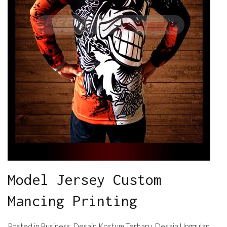
Model Jersey Custom
Mancing Printing
Posted in
Business
,
Desain Kostum Terbaru
,
Desain Unggulan
,