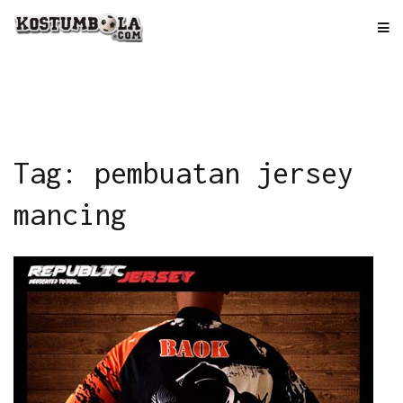
Skip
to
kostumbola.com
Tempat Terbaik Bikin Jersey
content
Tag: pembuatan jersey
mancing