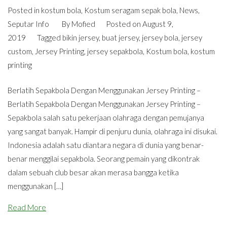
Posted in
kostum bola
,
Kostum seragam sepak bola
,
News
,
Seputar Info
By
Mofied
Posted on
August 9,
2019
Tagged
bikin jersey
,
buat jersey
,
jersey bola
,
jersey
custom
,
Jersey Printing
,
jersey sepakbola
,
Kostum bola
,
kostum
printing
Berlatih Sepakbola Dengan Menggunakan Jersey Printing –
Berlatih Sepakbola Dengan Menggunakan Jersey Printing –
Sepakbola salah satu pekerjaan olahraga dengan pemujanya
yang sangat banyak. Hampir di penjuru dunia, olahraga ini disukai.
Indonesia adalah satu diantara negara di dunia yang benar-
benar menggilai sepakbola. Seorang pemain yang dikontrak
dalam sebuah club besar akan merasa bangga ketika
menggunakan […]
Read More