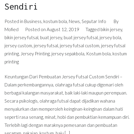
Sendiri
Posted in
Business
,
kostum bola
,
News
,
Seputar Info
By
Mofied
Posted on
August 12, 2019
Tagged
bikin jersey
,
bikin jersey futsal
,
buat jersey
,
buat jersey futsal
,
jersey bola
,
jersey custom
,
jersey futsal
,
jersey futsal custom
,
jersey futsal
printing
,
Jersey Printing
,
jersey sepakbola
,
Kostum bola
,
kostum
printing
Keuntungan Dari Pembuatan Jersey Futsal Custom Sendiri –
Dalam perkembangannya, olahraga futsal cukup digemari oleh
berbagai kalangan masyarakat, baik laki-laki maupun perempuan.
Secara psikologis, olahraga futsal dapat dijadikan wahana
menyalurkan dan memperoleh keinginan-keinginan dalam hati
seperti rasa senang, minat, hobi dan pembuktian kemampuan diri.
Terlebih lagi dengan maraknya pemesanan dan pembuatan
seragam, pakaian, kostum, baju […]