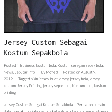
Jersey Custom Sebagai
Kostum Sepakbola
Posted in
Business
,
kostum bola
,
Kostum seragam sepak bola
,
News
,
Seputar Info
By
Mofied
Posted on
August 9,
2019
Tagged
bikin jersey
,
buat jersey
,
jersey bola
,
jersey
custom
,
Jersey Printing
,
jersey sepakbola
,
Kostum bola
,
kostum
printing
Jersey Custom Sebagai Kostum Sepakbola – Peralatan pemain
dalam sepak bola ialah semua ketentuan standard perlengkapan