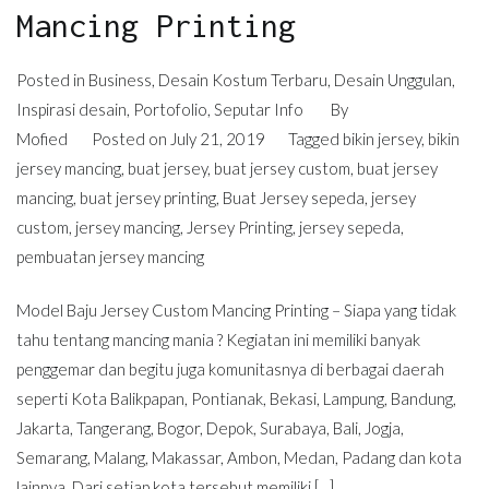
Mancing Printing
Posted in
Business
,
Desain Kostum Terbaru
,
Desain Unggulan
,
Inspirasi desain
,
Portofolio
,
Seputar Info
By
Mofied
Posted on
July 21, 2019
Tagged
bikin jersey
,
bikin
jersey mancing
,
buat jersey
,
buat jersey custom
,
buat jersey
mancing
,
buat jersey printing
,
Buat Jersey sepeda
,
jersey
custom
,
jersey mancing
,
Jersey Printing
,
jersey sepeda
,
pembuatan jersey mancing
Model Baju Jersey Custom Mancing Printing – Siapa yang tidak
tahu tentang mancing mania ? Kegiatan ini memiliki banyak
penggemar dan begitu juga komunitasnya di berbagai daerah
seperti Kota Balikpapan, Pontianak, Bekasi, Lampung, Bandung,
Jakarta, Tangerang, Bogor, Depok, Surabaya, Bali, Jogja,
Semarang, Malang, Makassar, Ambon, Medan, Padang dan kota
lainnya. Dari setiap kota tersebut memiliki […]