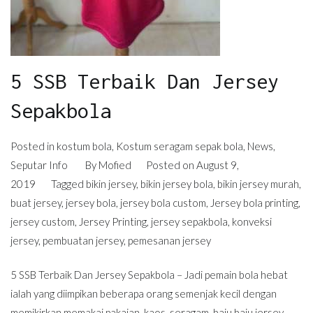
5 SSB Terbaik Dan Jersey
Sepakbola
Posted in
kostum bola
,
Kostum seragam sepak bola
,
News
,
Seputar Info
By
Mofied
Posted on
August 9,
2019
Tagged
bikin jersey
,
bikin jersey bola
,
bikin jersey murah
,
buat jersey
,
jersey bola
,
jersey bola custom
,
Jersey bola printing
,
jersey custom
,
Jersey Printing
,
jersey sepakbola
,
konveksi
jersey
,
pembuatan jersey
,
pemesanan jersey
5 SSB Terbaik Dan Jersey Sepakbola – Jadi pemain bola hebat
ialah yang diimpikan beberapa orang semenjak kecil dengan
memikirkan memakai pakaian, kaos, seragam, baju baju jersey