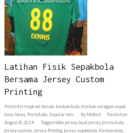
Latihan Fisik Sepakbola
Bersama Jersey Custom
Printing
Posted in
Inspirasi desain
,
kostum bola
,
Kostum seragam sepak
bola
,
News
,
Portofolio
,
Seputar Info
By
Mofied
Posted on
August 8, 2019
Tagged
bikin jersey
,
buat jersey
,
jersey bola
,
jersey custom
,
Jersey Printing
,
jersey sepakbola
,
Kostum bola
,