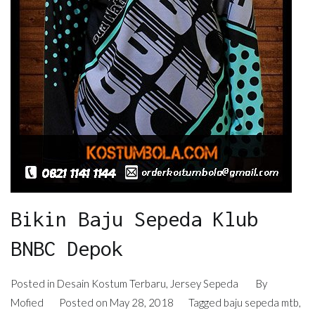
Bikin Baju Sepeda Klub
BNBC Depok
Posted in
Desain Kostum Terbaru
,
Jersey Sepeda
By
Mofied
Posted on
May 28, 2018
Tagged
baju sepeda mtb
,