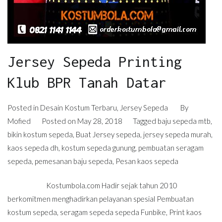
Jersey Sepeda Printing
Klub BPR Tanah Datar
Posted in
Desain Kostum Terbaru
,
Jersey Sepeda
By
Mofied
Posted on
May 28, 2018
Tagged
baju sepeda mtb
,
bikin kostum sepeda
,
Buat Jersey sepeda
,
jersey sepeda murah
,
kaos sepeda dh
,
kostum sepeda gunung
,
pembuatan seragam
sepeda
,
pemesanan baju sepeda
,
Pesan kaos sepeda
Kostumbola.com Hadir sejak tahun 2010
berkomitmen menghadirkan pelayanan spesial Pembuatan
kostum sepeda, seragam sepeda sepeda Funbike, Print kaos