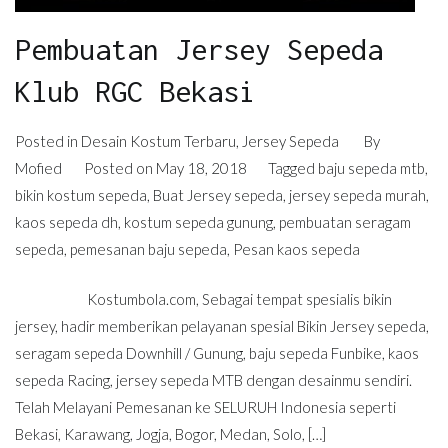
Pembuatan Jersey Sepeda
Klub RGC Bekasi
Posted in
Desain Kostum Terbaru
,
Jersey Sepeda
By
Mofied
Posted on
May 18, 2018
Tagged
baju sepeda mtb
,
bikin kostum sepeda
,
Buat Jersey sepeda
,
jersey sepeda murah
,
kaos sepeda dh
,
kostum sepeda gunung
,
pembuatan seragam
sepeda
,
pemesanan baju sepeda
,
Pesan kaos sepeda
Kostumbola.com, Sebagai tempat spesialis bikin
jersey, hadir memberikan pelayanan spesial Bikin Jersey sepeda,
seragam sepeda Downhill / Gunung, baju sepeda Funbike, kaos
sepeda Racing, jersey sepeda MTB dengan desainmu sendiri.
Telah Melayani Pemesanan ke SELURUH Indonesia seperti
Bekasi, Karawang, Jogja, Bogor, Medan, Solo, […]