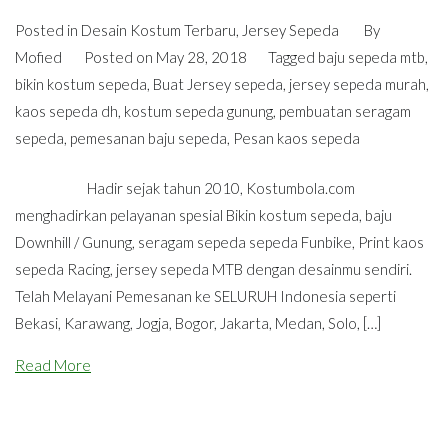
Posted in
Desain Kostum Terbaru
,
Jersey Sepeda
By
Mofied
Posted on
May 28, 2018
Tagged
baju sepeda mtb
,
bikin kostum sepeda
,
Buat Jersey sepeda
,
jersey sepeda murah
,
kaos sepeda dh
,
kostum sepeda gunung
,
pembuatan seragam
sepeda
,
pemesanan baju sepeda
,
Pesan kaos sepeda
Hadir sejak tahun 2010, Kostumbola.com
menghadirkan pelayanan spesial Bikin kostum sepeda, baju
Downhill / Gunung, seragam sepeda sepeda Funbike, Print kaos
sepeda Racing, jersey sepeda MTB dengan desainmu sendiri.
Telah Melayani Pemesanan ke SELURUH Indonesia seperti
Bekasi, Karawang, Jogja, Bogor, Jakarta, Medan, Solo, […]
Read More