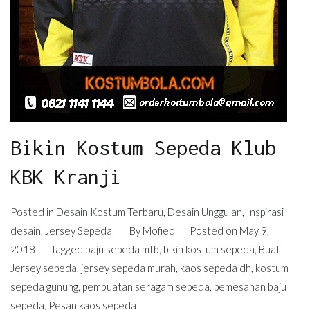
Bikin Kostum Sepeda Klub
KBK Kranji
Posted in
Desain Kostum Terbaru
,
Desain Unggulan
,
Inspirasi
desain
,
Jersey Sepeda
By
Mofied
Posted on
May 9,
2018
Tagged
baju sepeda mtb
,
bikin kostum sepeda
,
Buat
Jersey sepeda
,
jersey sepeda murah
,
kaos sepeda dh
,
kostum
sepeda gunung
,
pembuatan seragam sepeda
,
pemesanan baju
sepeda
,
Pesan kaos sepeda