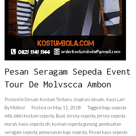
Pesan Seragam Sepeda Event
Tour De Molvscca Ambon
Posted in
Desain Kostum Terbaru
,
Inspirasi desain
,
Kaos Lari
By
Mofied
Posted on
May 11, 2018
Tagged
baju sepeda
mtb
,
bikin kostum sepeda
,
Buat Jersey sepeda
,
jersey sepeda
murah
,
kaos sepeda dh
,
kostum sepeda gunung
,
pembuatan
seragam sepeda
,
pemesanan baju sepeda
,
Pesan kaos sepeda