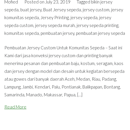
Mofied
Posted on
July 23, 2019
Tagged
bikin jersey
sepeda
,
buat jersey
,
Buat Jersey sepeda
,
jersey custom
,
jersey
komunitas sepeda
,
Jersey Printing
,
jersey sepeda
,
jersey
sepeda custom
,
jersey sepeda murah
,
jersey sepeda printing
,
komunitas sepeda
,
pembuatan jersey
,
pembuatan jersey sepeda
Pembuatan Jersey Custom Untuk Komunitas Sepeda – Saat ini
Kami dari jasa konveksi jersey custom dan printing banyak
menerima pesanan dan pembuatan baju, kostum, seragam, kaos
dan jersey dengan model dan desain untuk kegiatan bersepeda
atau gowes dari banyak daerah Aceh, Medan, Riau, Padang,
Lampung, Jambi, Kendari, Palu, Pontianak, Balikpapan, Bontang,
Samarinda, Manado, Makassar, Papua, […]
Read More