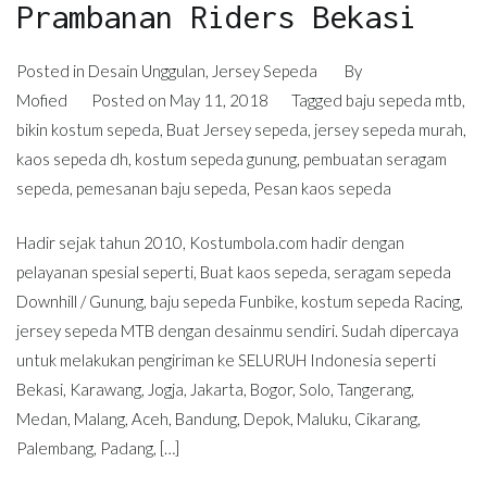
Prambanan Riders Bekasi
Posted in
Desain Unggulan
,
Jersey Sepeda
By
Mofied
Posted on
May 11, 2018
Tagged
baju sepeda mtb
,
bikin kostum sepeda
,
Buat Jersey sepeda
,
jersey sepeda murah
,
kaos sepeda dh
,
kostum sepeda gunung
,
pembuatan seragam
sepeda
,
pemesanan baju sepeda
,
Pesan kaos sepeda
Hadir sejak tahun 2010, Kostumbola.com hadir dengan
pelayanan spesial seperti, Buat kaos sepeda, seragam sepeda
Downhill / Gunung, baju sepeda Funbike, kostum sepeda Racing,
jersey sepeda MTB dengan desainmu sendiri. Sudah dipercaya
untuk melakukan pengiriman ke SELURUH Indonesia seperti
Bekasi, Karawang, Jogja, Jakarta, Bogor, Solo, Tangerang,
Medan, Malang, Aceh, Bandung, Depok, Maluku, Cikarang,
Palembang, Padang, […]