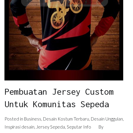
Pembuatan Jersey Custom
Untuk Komunitas Sepeda
Posted in
Business
,
Desain Kostum Terbaru
,
Desain Unggulan
,
Inspirasi desain
,
Jersey Sepeda
,
Seputar Info
By