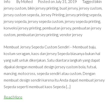
Info
By
Mofied
Posted on
July 31, 2019
Tagged
bikin
jersey custom
,
bikin jersey printing
,
buat jersey
,
jersey custom
,
jersey custom sepeda
,
Jersey Printing
,
jersey printing sepeda
,
jersey sepeda
,
jersey sepeda custom
,
jersey sepeda printing
,
konveksi jersey printing
,
pembuatan jersey
,
pembuatan jersey
custom
,
pembuatan jersey printing
,
vendor jersey
Membuat Jersey Sepeda Custom Sendiri – Membuat baju,
kostum seragam, kaos dan jersey Sepeda biasanya bukan hal
yang sulit untuk dikerjakan. Satu diantara langkah yang dapat
dipakai dengan membuat design jersey custom bola, futsal,
mancing, motocross, sepeda sendiri atau custom. Dengan
membuat design sendiri karena itu Anda dapat membuat jersey
Sepeda seperti membuat kaos Sepeda […]
Read More