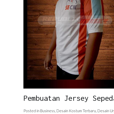
Pembuatan Jersey Seped
Posted in
Business
,
Desain Kostum Terbaru
,
Desain Un