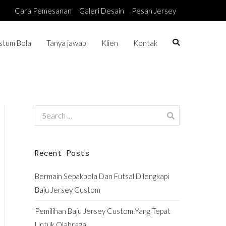
Cara Pemesanan
Galeri Desain
Pesan Jersey
stum Bola
Tanya jawab
Klien
Kontak
Search
for:
Recent Posts
Bermain Sepakbola Dan Futsal Dilengkapi
Baju Jersey Custom
Pemilihan Baju Jersey Custom Yang Tepat
Untuk Olahraga