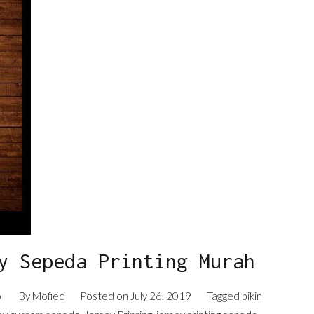
y Sepeda Printing Murah
o
By
Mofied
Posted on
July 26, 2019
Tagged
bikin