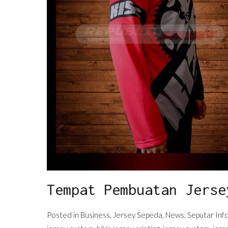
Tempat Pembuatan Jerse
Posted in
Business
,
Jersey Sepeda
,
News
,
Seputar Inf