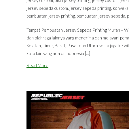
jersey custom
,
bikin jersey printing
,
jersey custom
,
jers
jersey sepeda custom
,
jersey sepeda printing
,
konveksi
pembuatan jersey printing
,
pembuatan jersey sepeda
,
p
Tempat Pembuatan Jersey Sepeda Printing Murah – Wor
dan olahraga lainnya yang menerima dan melayani peme
Selatan, Timur, Barat, Pusat dan Utara serta juga ke 
kota lain yang ada di Indonesia […]
Read More