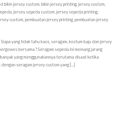
ed
bikin jersey custom
,
bikin jersey printing
,
jersey custom
,
 sepeda
,
jersey sepeda custom
,
jersey sepeda printing
,
ersey custom
,
pembuatan jersey printing
,
pembuatan jersey
apa yang tidak tahu kaos, seragam, kostum baju dan jersey
t bergowes bersama ? Seragam sepeda ini memang jarang
a banyak yang menggunakannya terutama disaat ketika
 dengan seragam jersey custom yang […]