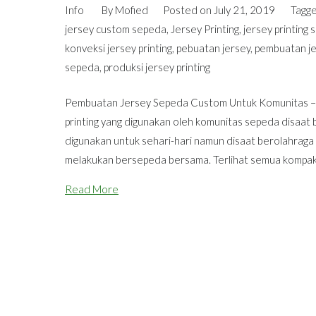
Info
By
Mofied
Posted on
July 21, 2019
Tagg
jersey custom sepeda
,
Jersey Printing
,
jersey printing
konveksi jersey printing
,
pebuatan jersey
,
pembuatan j
sepeda
,
produksi jersey printing
Pembuatan Jersey Sepeda Custom Untuk Komunitas – Si
printing yang digunakan oleh komunitas sepeda disaa
digunakan untuk sehari-hari namun disaat berolahrag
melakukan bersepeda bersama. Terlihat semua kompak
Read More