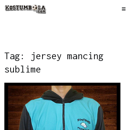
Skip
to
kostumbola.com
Tempat Terbaik Bikin Jersey
content
Tag: jersey mancing
sublime