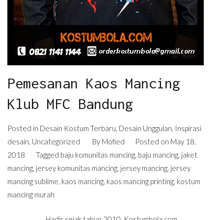
Pemesanan Kaos Mancing
Klub MFC Bandung
Posted in
Desain Kostum Terbaru
,
Desain Unggulan
,
Inspirasi
desain
,
Uncategorized
By
Mofied
Posted on
May 18,
2018
Tagged
baju komunitas mancing
,
baju mancing
,
jaket
mancing
,
jersey komunitas mancing
,
jersey mancing
,
jersey
mancing sublime
,
kaos mancing
,
kaos mancing printing
,
kostum
mancing murah
Hadir sejak tahun 2010, Kostumbola.com